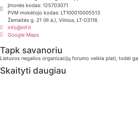
Įmonės kodas: 125703071
PVM mokėtojo kodas: LT100010005513
Žemaitės g. 21 (III a.), Vilnius, LT-03118.
info@lnf.lt
Google Maps
Tapk savanoriu
Lietuvos negalios organizacijų forumo veikla plati, todėl gal
Skaityti daugiau