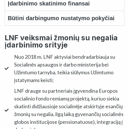
Įdarbinimo skatinimo finansai ​
Būtini darbingumo nustatymo pokyčiai ​
LNF veiksmai žmonių su negalia
įdarbinimo srityje
Nuo 2018 m. LNF aktyviai bendradarbiauja su
Socialinės apsaugos ir darbo ministerija bei
Užimtumo tarnyba, teikia siūlymus Užimtumo
įstatymams keisti;
LNF drauge su partneriais įgyvendina Europos
socialinio fondo remiamą projektą, kuriuo siekia
skatinti didžiausioje socialinėje atskirtyje esančių
žmonių su negalia, ilgą laiką gyvenančių socialinės
globos institucijose (pensionatuose), integraciją į