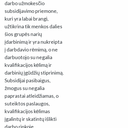
darbo užmokesčio
subsidijavimo priemone,
kuri yra labai brangi,
užtikrina tik menkos dalies
šios grupės narių
įdarbinimą ir yra nukreipta
į darbdavio rėmimą, o ne
darbuotojo su negalia
kvalifikacijos kėlimą ir
darbinių įgūdžių stiprinimą.
Subsidijai pasibaigus,
žmogus su negalia
paprastai atleidžiamas, o
suteiktos paslaugos,
kvalifikacijos kėlimas
įgalintų ir skatintų išlikti
darbo rinkoje.