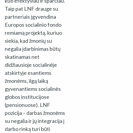
kuo efektyviau ir sparčiau.
Taip pat LNF drauge su
partneriais įgyvendina
Europos socialinio fondo
remiamą projektą, kuriuo
siekia, kad žmonių su
negalia įdarbinimas būtų
skatinamas net
didžiausioje socialinėje
atskirtyje esantiems
žmonėms, ilgą laiką
gyvenantiems socialinės
globos institucijose
(pensionuose). LNF
pozicija
–
darbas žmonėms
su negalia ir jų integracija į
darbo rinką turi būti