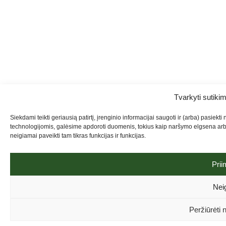
Tvarkyti sutiki
Siekdami teikti geriausią patirtį, įrenginio informacijai saugoti ir (arba) pasie
technologijomis, galėsime apdoroti duomenis, tokius kaip naršymo elgsena arba
neigiamai paveikti tam tikras funkcijas ir funkcijas.
Prii
Neig
Peržiūrėti 