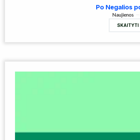
Po Negalios po
Naujienos
SKAITYTI