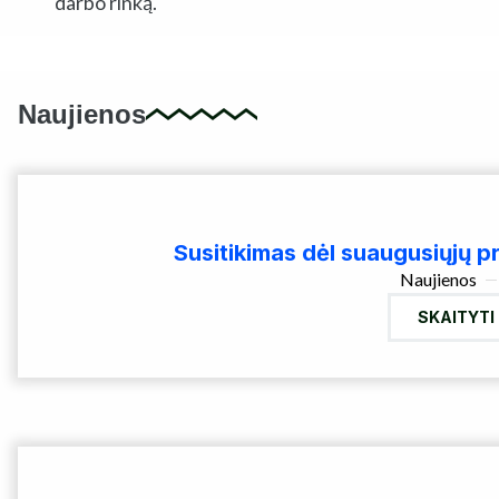
darbo rinką.
Naujienos
Susitikimas dėl suaugusiųjų p
Naujienos
SKAITYTI