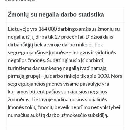
Žmonių su negalia darbo statistika ​
Lietuvoje yra 164 000 darbingo amžiaus žmonių su
negalia, iš jų dirba tik 27 procentai. Didžioji dalis
dirbančiųjų tiek atviroje darbo rinkoje , tiek
segreguojančiose įmonėse – lengvos ir vidutinės
negalios žmonės. Sudėtingiausia įsidarbinti
turintiems dar sunkesnę negalią (vadinamąją
pirmąją grupę) – jų darbo rinkoje tik apie 1000. Nors
segreguojančios įmonės visame pasaulyje yra
kuriamos būtent pačios sunkiausios negalios
žmonėms, Lietuvoje vadinamosios socialinės
įmonės tokių žmonių beveik nepriima net valstybei
numačius aukštą darbo užmokesčio subsidiją.