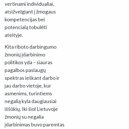
vertinami individualiai,
atsižvelgiant į žmogaus
kompetencijas bei
potencialą tobulėti
ateityje.
Kita riboto darbingumo
žmonių įdarbinimo
politikos yda – siauras
pagalbos paslaugų
spektras ieškant darbo ir
jau darbo vietoje, kur
asmenims, turintiems
negalią kyla daugiausiai
iššūkių. Iki šiol Lietuvoje
žmonių su negalia
įdarbinimas buvo paremtas