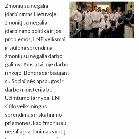
Žmonių su negalia
įdarbinimas Lietuvoje:
žmonių su negalia
įdarbinimo politika ir jos
problemos, LNF veiksmai
ir siūlomi sprendimai
žmonių su negalia darbo
galimybėms atviroje darbo
rinkoje. Bendradarbiaujant
su Socialinės apsaugos ir
darbo ministerija bei
Užimtumo tarnyba, LNF
siūlo veiksmingus
sprendimus ir skatinimo
priemones, kad žmonių su
negalia įdarbinimas vyktų