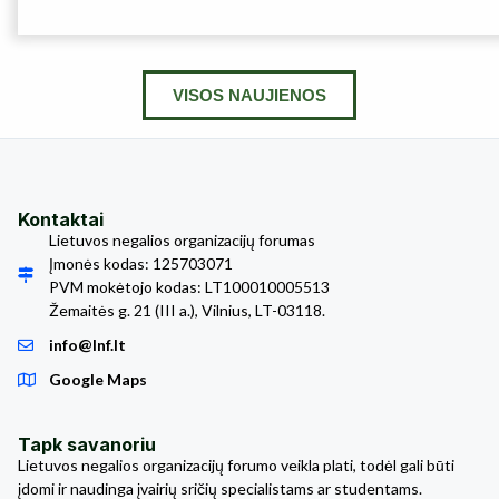
VISOS NAUJIENOS
Kontaktai
Lietuvos negalios organizacijų forumas
Įmonės kodas: 125703071
PVM mokėtojo kodas: LT100010005513
Žemaitės g. 21 (III a.), Vilnius, LT-03118.
info@lnf.lt
Google Maps
Tapk savanoriu
Lietuvos negalios organizacijų forumo veikla plati, todėl gali būti
įdomi ir naudinga įvairių sričių specialistams ar studentams.