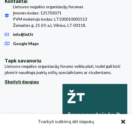
Kontaktai
Lietuvos negalios organizacijų forumas
Įmonės kodas: 125703071
PVM mokėtojo kodas: LT100010005513
Žemaitės g. 21 (III a.), Vilnius, LT-03118.
info@lnf.lt
Google Maps
Tapk savanoriu
Lietuvos negalios organizacijų forumo veikla plati, todėl gali būti
įdomi ir naudinga įvairių sričių specialistams ar studentams.
Skaityti daugiau
Tvarkyti sutikimą dėl slapukų