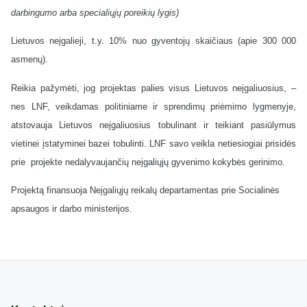
darbingumo arba specialiųjų poreikių lygis)
Lietuvos neįgalieji, t.y. 10% nuo gyventojų skaičiaus (apie 300 000
asmenų).
Reikia pažymėti, jog projektas palies visus Lietuvos neįgaliuosius, –
nes LNF, veikdamas politiniame ir sprendimų priėmimo lygmenyje,
atstovauja Lietuvos neįgaliuosius tobulinant ir teikiant pasiūlymus
vietinei įstatyminei bazei tobulinti. LNF savo veikla netiesiogiai prisidės
prie projekte nedalyvaujančių neįgaliųjų gyvenimo kokybės gerinimo.
Projektą finansuoja Neįgaliųjų reikalų departamentas prie Socialinės
apsaugos ir darbo ministerijos.