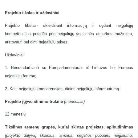
Projekto tikslas ir uždaviniai
Projekto tikslas- skleidžiant informaciją ir ugdant neįgaliųjų
kompetencijas prisidėti prie neįgaliųjų socialinės atskirties mažinimo,
atstovauti bei ginti neįgaliųjų teises
Uždaviniai:
1. Bendradarbiauti su Europarlamentarais iš Lietuvos bei Europos
neįgaliųjų forumu;
2. Kelti neįgaliųjų kompetencijas, didinti neįgaliųjų informuotumą
Projekto įgyvendinimo trukmė
(mėnesiais)
12 mėnesių
Tikslinės asmenų grupės, kuriai skirtas projektas, apibūdinimas
(projekto dalyvių skaičius, amžius, negalios pobūdis, neįgalumo,