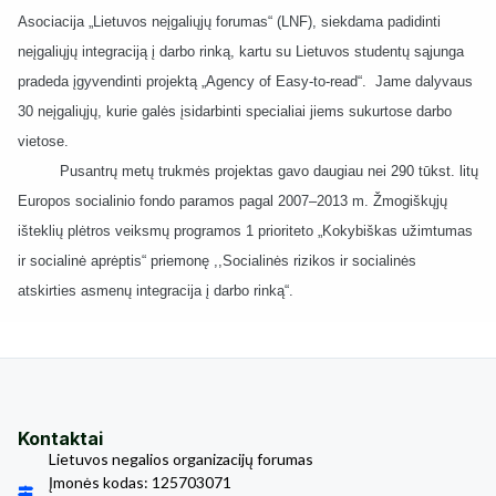
Asociacija „Lietuvos neįgaliųjų forumas“ (LNF), siekdama padidinti
neįgaliųjų integraciją į darbo rinką, kartu su Lietuvos studentų sąjunga
pradeda įgyvendinti projektą „Agency of Easy-to-read“. Jame dalyvaus
30 neįgaliųjų, kurie galės įsidarbinti specialiai jiems sukurtose darbo
vietose.
Pusantrų metų trukmės projektas gavo daugiau nei 290 tūkst. litų
Europos socialinio fondo paramos pagal 2007–2013 m. Žmogiškųjų
išteklių plėtros veiksmų programos 1 prioriteto „Kokybiškas užimtumas
ir socialinė aprėptis“ priemonę ,,Socialinės rizikos ir socialinės
atskirties asmenų integracija į darbo rinką“.
Kontaktai
Lietuvos negalios organizacijų forumas
Įmonės kodas: 125703071