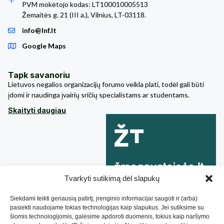
PVM mokėtojo kodas: LT100010005513
Žemaitės g. 21 (III a.), Vilnius, LT-03118.
info@lnf.lt
Google Maps
Tapk savanoriu
Lietuvos negalios organizacijų forumo veikla plati, todėl gali būti
įdomi ir naudinga įvairių sričių specialistams ar studentams.
Skaityti daugiau
Tvarkyti sutikimą dėl slapukų
Siekdami teikti geriausią patirtį, įrenginio informacijai saugoti ir (arba)
pasiekti naudojame tokias technologijas kaip slapukus. Jei sutiksime su
šiomis technologijomis, galėsime apdoroti duomenis, tokius kaip naršymo