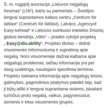
Š. m. rugpjūtį asociacija „Lietuvos neįgaliųjų
forumas“ (LNF), kartu su partneriais – Švedijos
lengvai suprantamos kalbos centru „Centrum for
lattlast“ (Centrum för lättläst), Latvijos „Agencyof
Easy-toRead“ ir Lietuvos sutrikusio intelekto žmonių
globos bendrija „Viltis“ – pradės vykdyti projektą
„
Easy@dis.ability
“. Projekto tikslas – didinti
visuomenės informuotumą ir supratimą apie
negalią. Nors visuomenėje dažnai kalbama apie
neįgaliųjų problemas, tačiau informacija yra per
daug sudėtinga, naudojami specifiniai terminai.
Projektu siekiama informaciją apie neįgaliųjų teises,
galimybes, pagrindinius įstatymus pateikti taip, kad
ji būtų aiški ir lengvai suprantama visiems, įskaitant
turinčius proto negalią, vaikus, pagyvenusius
asmenis ir kitas visuomenės grupes.