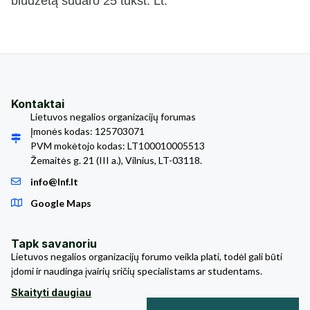
biudžetą sudaro 25 tūkst. Lt.
Kontaktai
Lietuvos negalios organizacijų forumas
Įmonės kodas: 125703071
PVM mokėtojo kodas: LT100010005513
Žemaitės g. 21 (III a.), Vilnius, LT-03118.
info@lnf.lt
Google Maps
Tapk savanoriu
Lietuvos negalios organizacijų forumo veikla plati, todėl gali būti
įdomi ir naudinga įvairių sričių specialistams ar studentams.
Skaityti daugiau