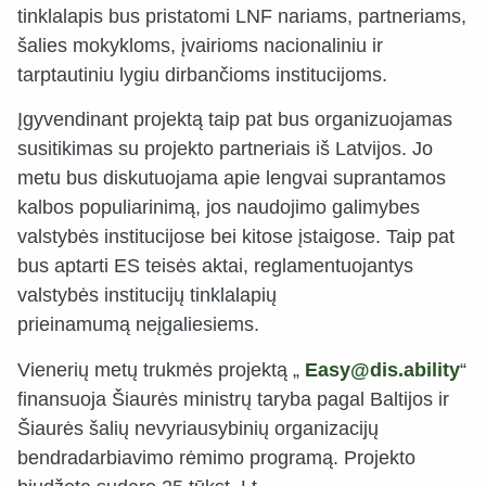
tinklalapis bus pristatomi LNF nariams, partneriams,
šalies mokykloms, įvairioms nacionaliniu ir
tarptautiniu lygiu dirbančioms institucijoms.
Įgyvendinant projektą taip pat bus organizuojamas
susitikimas su projekto partneriais iš Latvijos. Jo
metu bus diskutuojama apie lengvai suprantamos
kalbos populiarinimą, jos naudojimo galimybes
valstybės institucijose bei kitose įstaigose. Taip pat
bus aptarti ES teisės aktai, reglamentuojantys
valstybės institucijų tinklalapių
prieinamumą neįgaliesiems.
Vienerių metų trukmės projektą „
Easy@dis.ability
“
finansuoja Šiaurės ministrų taryba pagal Baltijos ir
Šiaurės šalių nevyriausybinių organizacijų
bendradarbiavimo rėmimo programą. Projekto