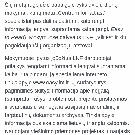
Šių metų rugpjūčio pabaigoje vyks dviejų dienų
mokymai, kurių metu „Centrum for lattlast“
specialistai pasidalins patirtimi, kaip rengti
informaciją lengvai suprantama kalba (angl.
Easy-
to-Read
). Mokymuose dalyvaus LNF, „Vilties“ ir kitų
pageidaujančių organizacijų atstovai.
Mokymuose įgytus įgūdžius LNF darbuotojai
pritaikys rengdami informaciją lengvai suprantama
kalba ir talpindami ją specialiame interneto
tinklalapyje www.easy.lnf.lt. Jį sudarys trys
pagrindinės skiltys: informacija apie negalią
(samprata, rūšys, problemos), projekto pristatymas
ir svarbiausių su negalia susijusių nacionalinių ir
tarptautinių dokumentų archyvas. Tinklalapyje
informacija bus skelbiama lietuvių ir anglų kalbomis.
Naudojant viešinimo priemones projektas ir naujasis