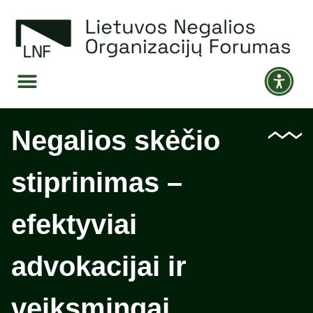
Negalios skėčio
stiprinimas –
efektyviai
advokacijai ir
veiksmingai