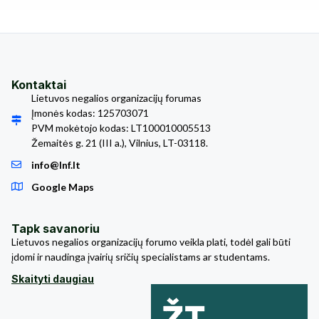
Kontaktai
Lietuvos negalios organizacijų forumas
Įmonės kodas: 125703071
PVM mokėtojo kodas: LT100010005513
Žemaitės g. 21 (III a.), Vilnius, LT-03118.
info@lnf.lt
Google Maps
Tapk savanoriu
Lietuvos negalios organizacijų forumo veikla plati, todėl gali būti
įdomi ir naudinga įvairių sričių specialistams ar studentams.
Skaityti daugiau