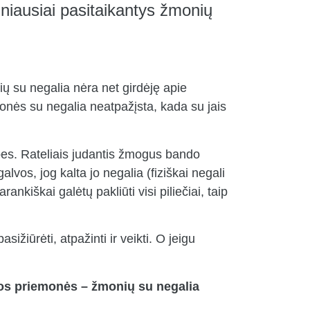
žniausiai pasitaikantys žmonių
nių su negalia nėra net girdėję apie
onės su negalia neatpažįsta, kada su jais
bes. Rateliais judantis žmogus bando
lvos, jog kalta jo negalia (fiziškai negali
kiškai galėtų pakliūti visi piliečiai, taip
ižiūrėti, atpažinti ir veikti. O jeigu
ios priemonės – žmonių su negalia