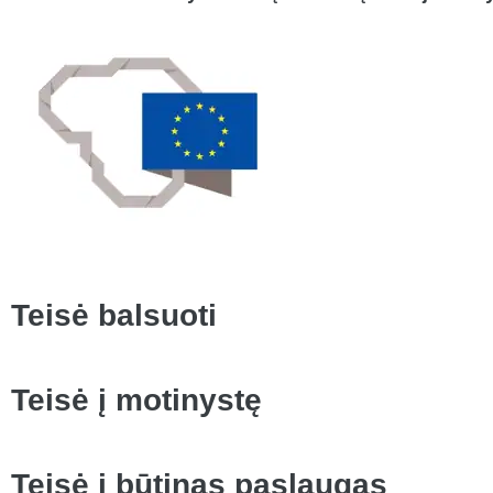
Teisė balsuoti
Teisė į motinystę
Teisė į būtinas paslaugas