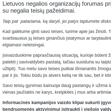
Lietuvos negalios organizacijų forumas pr
su negalia teisių pažeidimai.
Taip pat patariama, ką daryti, jei patys taptumėte disk
Kad galėtume ginti savo teises, turime apie jas žinoti. 
svarbiausius jų teises ginančius įstatymus ar tarptaut
elgiamasi neteisingai.
Įsivaizduokime paprasčiausią situaciją, kurioje būtent
patekti į savivaldybės pastatą, tačiau susiduria su laipt
užlipti). Tuo metu savo teises puikiai išmanantis žmogus
pat ir jis. Tokiu būdu jis atvers kelią ne tik sau, bet ir
Savo teisių gynimas kainuoja daug pastangų ir užima laiko
vienas jaučiatės ne karys, kreipkitės į mus arba artimi
Informacinės kampanijos vaizdo klipai sukurti įgy
bendruomenės aktyvinimui įsitraukti į viešojo val