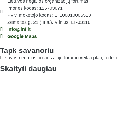
Lietuvos negalios organizacijų forumas
Įmonės kodas: 125703071
PVM mokėtojo kodas: LT100010005513
Žemaitės g. 21 (III a.), Vilnius, LT-03118.
info@lnf.lt
Google Maps
Tapk savanoriu
Lietuvos negalios organizacijų forumo veikla plati, todėl 
Skaityti daugiau