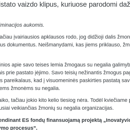
istato vaizdo klipus, kuriuose parodomi da
riminacijos aukomis.
Tačiau įvairiausios apklausos rodo, jog didžioji dalis žmo
inius dokumentus. Neišmanydami, kas jiems priklauso, žm
 žinios apie savo teises lemia žmogaus su negalia galimy
ais prie pastato įėjimo. Savo teisių nežinantis žmogus paga
 pareikalaus, kad į visuomeninės paskirties pastatą savaran
 kitiems žmonėms su negalia.
, tačiau jokio kito kelio tiesiog nėra. Todėl kviečiame pas
ausiai veikiančias žmonių su negalia organizacijas.
vendinant ES fondų finansuojamą projektą „Inovatyv
dymo procesus”.