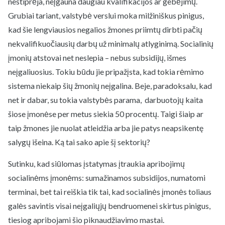
nestiprėja, neįgauna daugiau kvalifikacijos ar gebėjimų.
Grubiai tariant, valstybė verslui moka milžiniškus pinigus,
kad šie lengviausios negalios žmones priimtų dirbti pačių
nekvalifikuočiausių darbų už minimalų atlyginimą. Socialinių
įmonių atstovai net neslepia – nebus subsidijų, išmes
neįgaliuosius. Tokiu būdu jie pripažįsta, kad tokia rėmimo
sistema niekaip šių žmonių neįgalina. Beje, paradoksalu, kad
net ir dabar, su tokia valstybės parama, darbuotojų kaita
šiose įmonėse per metus siekia 50 procentų. Taigi šiaip ar
taip žmones jie nuolat atleidžia arba jie patys neapsikentę
salygų išeina. Ką tai sako apie šį sektorių?
Sutinku, kad siūlomas įstatymas įtraukia apribojimų
socialinėms įmonėms: sumažinamos subsidijos, numatomi
terminai, bet tai reiškia tik tai, kad socialinės įmonės toliaus
galės savintis visai neįgaliųjų bendruomenei skirtus pinigus,
tiesiog apribojami šio piknaudžiavimo mastai.