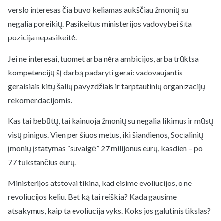
verslo interesas čia buvo keliamas aukščiau žmonių su
negalia poreikių. Pasikeitus ministerijos vadovybei šita
pozicija nepasikeitė.
Jei ne interesai, tuomet arba nėra ambicijos, arba trūktsa
kompetencijų šį darbą padaryti gerai: vadovaujantis
geraisiais kitų šalių pavyzdžiais ir tarptautinių organizacijų
rekomendacijomis.
Kas tai bebūtų, tai kainuoja žmonių su negalia likimus ir mūsų
visų pinigus. Vien per šiuos metus, iki šiandienos, Socialinių
įmonių įstatymas “suvalgė” 27 milijonus eurų, kasdien – po
77 tūkstančius eurų.
Ministerijos atstovai tikina, kad eisime evoliucijos, o ne
revoliucijos keliu. Bet ką tai reiškia? Kada gausime
atsakymus, kaip ta evoliucija vyks. Koks jos galutinis tikslas?