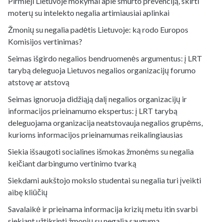
Pirmieji Lietuvoje mokymai apie smurto prevenciją, skirti
moterų su intelekto negalia artimiausiai aplinkai
Žmonių su negalia padėtis Lietuvoje: ką rodo Europos
Komisijos vertinimas?
Seimas išgirdo negalios bendruomenės argumentus: į LRT
tarybą deleguoja Lietuvos negalios organizacijų forumo
atstovę ar atstovą
Seimas ignoruoja didžiąją dalį negalios organizacijų ir
informacijos prieinamumo ekspertus: į LRT tarybą
deleguojama organizacija neatstovauja negalios grupėms,
kurioms informacijos prieinamumas reikalingiausias
Siekia išsaugoti socialines išmokas žmonėms su negalia
keičiant darbingumo vertinimo tvarką
Siekdami aukštojo mokslo studentai su negalia turi įveikti
aibę kliūčių
Savalaikė ir prieinama informacija krizių metu itin svarbi
siekiant užtikrinti žmonių su negalia saugumą.