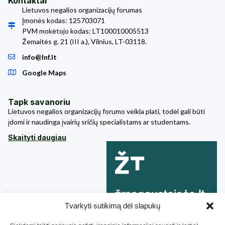
Kontaktai
Lietuvos negalios organizacijų forumas
Įmonės kodas: 125703071
PVM mokėtojo kodas: LT100010005513
Žemaitės g. 21 (III a.), Vilnius, LT-03118.
info@lnf.lt
Google Maps
Tapk savanoriu
Lietuvos negalios organizacijų forumo veikla plati, todėl gali būti
įdomi ir naudinga įvairių sričių specialistams ar studentams.
Skaityti daugiau
Tvarkyti sutikimą dėl slapukų