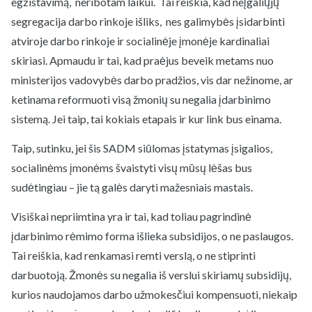
egzistavimą, neribotam laikui. Tai reiškia, kad neįgaliųjų
segregacija darbo rinkoje išliks, nes galimybės įsidarbinti
atviroje darbo rinkoje ir socialinėje įmonėje kardinaliai
skiriasi. Apmaudu ir tai, kad praėjus beveik metams nuo
ministerijos vadovybės darbo pradžios, vis dar nežinome, ar
ketinama reformuoti visą žmonių su negalia įdarbinimo
sistemą. Jei taip, tai kokiais etapais ir kur link bus einama.
Taip, sutinku, jei šis SADM siūlomas įstatymas įsigalios,
socialinėms įmonėms švaistyti visų mūsų lėšas bus
sudėtingiau – jie tą galės daryti mažesniais mastais.
Visiškai nepriimtina yra ir tai, kad toliau pagrindinė
įdarbinimo rėmimo forma išlieka subsidijos, o ne paslaugos.
Tai reiškia, kad renkamasi remti verslą, o ne stiprinti
darbuotoją. Žmonės su negalia iš verslui skiriamų subsidijų,
kurios naudojamos darbo užmokesčiui kompensuoti, niekaip