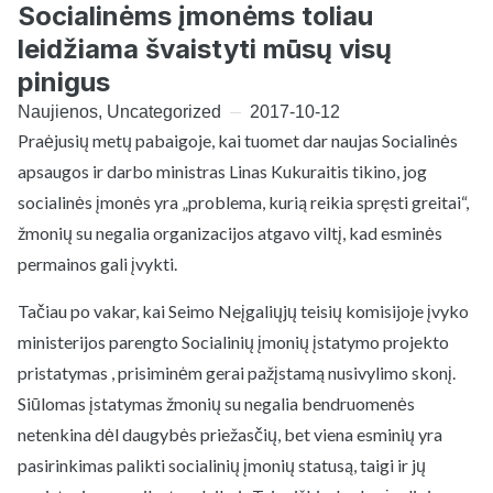
Socialinėms įmonėms toliau
leidžiama švaistyti mūsų visų
pinigus
Naujienos
,
Uncategorized
2017-10-12
Praėjusių metų pabaigoje, kai tuomet dar naujas Socialinės
apsaugos ir darbo ministras Linas Kukuraitis tikino, jog
socialinės įmonės yra „problema, kurią reikia spręsti greitai“,
žmonių su negalia organizacijos atgavo viltį, kad esminės
permainos gali įvykti.
Tačiau po vakar, kai Seimo Neįgaliųjų teisių komisijoje įvyko
ministerijos parengto Socialinių įmonių įstatymo projekto
pristatymas , prisiminėm gerai pažįstamą nusivylimo skonį.
Siūlomas įstatymas žmonių su negalia bendruomenės
netenkina dėl daugybės priežasčių, bet viena esminių yra
pasirinkimas palikti socialinių įmonių statusą, taigi ir jų