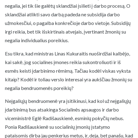
negalia, jei tik šie galėtų sklandžiai įsilieti į darbo procesą. O
sklandžiai atlikti savo darbą padeda ne subsidija darbo
užmokesčiui, o pagalba konkrečioje darbo vietoje. Subsidijų
irgi reikia, bet tik išskirtinais atvejais, įvertinant žmonių su
negalia individualius poreikius.
Esu tikra, kad ministras Linas Kukuraitis nuoširdžiai kalbėjo,
kai sakė, jog socialines įmones reikia sukontroliuoti ir iš
esmės keisti įdarbinimo rėmimą. Tačiau kodėl viskas vyksta
kitaip? Kodėl ir toliau verslo interesai yra aukščiau žmonių su
negalia bendruomenės poreikių?
Neįgaliųjų bendruomenė yra įsitikinusi, kad kol už neįgaliųjų
įdarbinimą bus atsakinga Socialinės apsaugos ir darbo
viceministrė Eglė Radišauskienė, esminių pokyčių nebus.
Ponia Radišauskienė su socialinių įmonių įstatymo
pataisomis dirba jau penkerius metus, ir, deja, bet panašu, kad