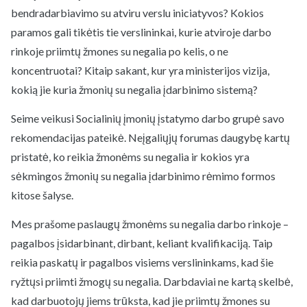
bendradarbiavimo su atviru verslu iniciatyvos? Kokios
paramos gali tikėtis tie verslininkai, kurie atviroje darbo
rinkoje priimtų žmones su negalia po kelis, o ne
koncentruotai? Kitaip sakant, kur yra ministerijos vizija,
kokią jie kuria žmonių su negalia įdarbinimo sistemą?
Seime veikusi Socialinių įmonių įstatymo darbo grupė savo
rekomendacijas pateikė. Neįgaliųjų forumas daugybę kartų
pristatė, ko reikia žmonėms su negalia ir kokios yra
sėkmingos žmonių su negalia įdarbinimo rėmimo formos
kitose šalyse.
Mes prašome paslaugų žmonėms su negalia darbo rinkoje –
pagalbos įsidarbinant, dirbant, keliant kvalifikaciją. Taip
reikia paskatų ir pagalbos visiems verslininkams, kad šie
ryžtųsi priimti žmogų su negalia. Darbdaviai ne kartą skelbė,
kad darbuotojų jiems trūksta, kad jie priimtų žmones su