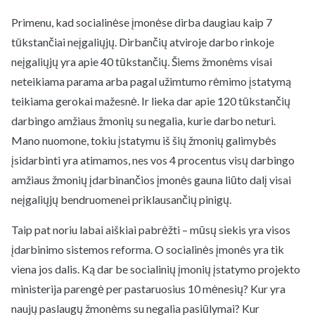
Primenu, kad socialinėse įmonėse dirba daugiau kaip 7
tūkstančiai neįgaliųjų. Dirbančių atviroje darbo rinkoje
neįgaliųjų yra apie 40 tūkstančių. Šiems žmonėms visai
neteikiama parama arba pagal užimtumo rėmimo įstatymą
teikiama gerokai mažesnė. Ir lieka dar apie 120 tūkstančių
darbingo amžiaus žmonių su negalia, kurie darbo neturi.
Mano nuomone, tokiu įstatymu iš šių žmonių galimybės
įsidarbinti yra atimamos, nes vos 4 procentus visų darbingo
amžiaus žmonių įdarbinančios įmonės gauna liūto dalį visai
neįgaliųjų bendruomenei priklausančių pinigų.
Taip pat noriu labai aiškiai pabrėžti – mūsų siekis yra visos
įdarbinimo sistemos reforma. O socialinės įmonės yra tik
viena jos dalis. Ką dar be socialinių įmonių įstatymo projekto
ministerija parengė per pastaruosius 10 mėnesių? Kur yra
naujų paslaugų žmonėms su negalia pasiūlymai? Kur