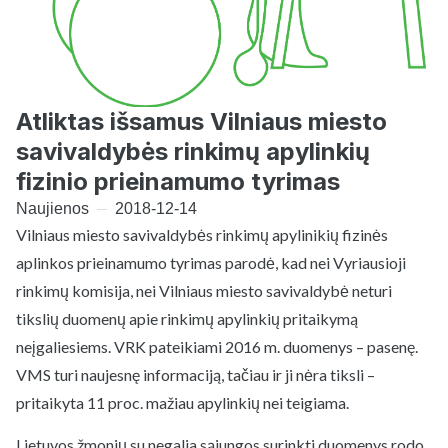
Atliktas išsamus Vilniaus miesto
savivaldybės rinkimų apylinkių
fizinio prieinamumo tyrimas
Naujienos
2018-12-14
Vilniaus miesto savivaldybės rinkimų apylinikių fizinės
aplinkos prieinamumo tyrimas parodė, kad nei Vyriausioji
rinkimų komisija, nei Vilniaus miesto savivaldybė neturi
tikslių duomenų apie rinkimų apylinkių pritaikymą
neįgaliesiems. VRK pateikiami 2016 m. duomenys – pasenę.
VMS turi naujesnę informaciją, tačiau ir ji nėra tiksli –
pritaikyta 11 proc. mažiau apylinkių nei teigiama.
Lietuvos žmonių su negalia sąjungos surinkti duomenys rodo,