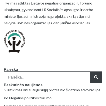
Tyrimas atliktas Lietuvos negalios organizacijų forumo
užsakymu įgyvendinant LR Socialinės apsaugos ir darbo
ministerijos administruojamą projektą, skirtą stiprinti
nevyriausybines organizacijas vienijančias asociacijas.
Paieška
Paskutinės naujienos
Susitikimas dėl suaugusiųjų profesinio švietimo advokacijos
Po Negalios politikos forumo
Negalios politikos forumas: tiltas tarp nacionalinių ir