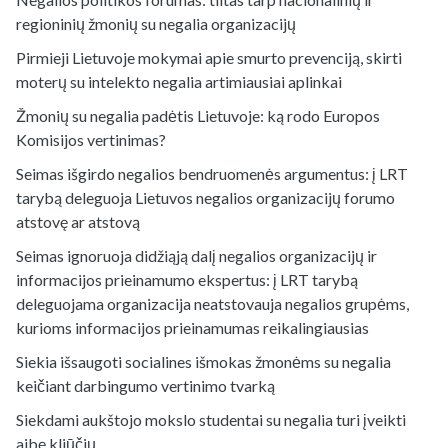
regioninių žmonių su negalia organizacijų
Pirmieji Lietuvoje mokymai apie smurto prevenciją, skirti
moterų su intelekto negalia artimiausiai aplinkai
Žmonių su negalia padėtis Lietuvoje: ką rodo Europos
Komisijos vertinimas?
Seimas išgirdo negalios bendruomenės argumentus: į LRT
tarybą deleguoja Lietuvos negalios organizacijų forumo
atstovę ar atstovą
Seimas ignoruoja didžiąją dalį negalios organizacijų ir
informacijos prieinamumo ekspertus: į LRT tarybą
deleguojama organizacija neatstovauja negalios grupėms,
kurioms informacijos prieinamumas reikalingiausias
Siekia išsaugoti socialines išmokas žmonėms su negalia
keičiant darbingumo vertinimo tvarką
Siekdami aukštojo mokslo studentai su negalia turi įveikti
aibę kliūčių