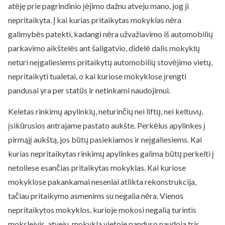
atėję prie pagrindinio įėjimo dažnu atveju mano, jog ji
nepritaikyta. Į kai kurias pritaikytas mokyklas nėra
galimybės patekti, kadangi nėra užvažiavimo iš automobilių
parkavimo aikštelės ant šaligatvio, didelė dalis mokyklų
neturi neįgaliesiems pritaikytų automobilių stovėjimo vietų,
nepritaikyti tualetai, o kai kuriose mokyklose įrengti
pandusai yra per statūs ir netinkami naudojimui.
Keletas rinkimų apylinkių, neturinčių nei liftų, nei keltuvų,
įsikūrusios antrajame pastato aukšte. Perkėlus apylinkes į
pirmąjį aukštą, jos būtų pasiekiamos ir neįgaliesiems. Kai
kurias nepritaikytas rinkimų apylinkes galima būtų perkelti į
netoliese esančias pritaikytas mokyklas. Kai kuriose
mokyklose pakankamai neseniai atlikta rekonstrukcija,
tačiau pritaikymo asmenims su negalia nėra. Vienos
nepritaikytos mokyklos, kurioje mokosi negalią turintis
moksleivis, atveju, mokykla vietoje panduso naudoja tris