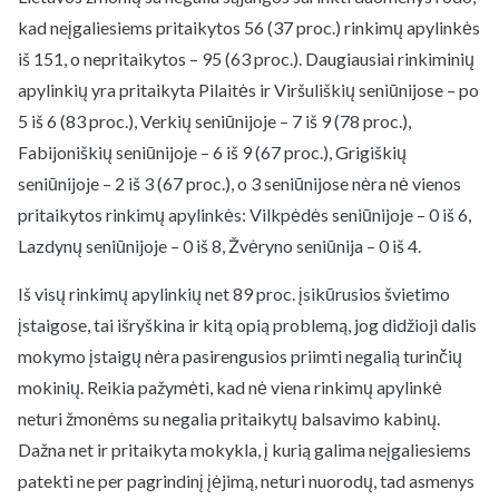
kad neįgaliesiems pritaikytos 56 (37 proc.) rinkimų apylinkės
iš 151, o nepritaikytos – 95 (63 proc.). Daugiausiai rinkiminių
apylinkių yra pritaikyta Pilaitės ir Viršuliškių seniūnijose – po
5 iš 6 (83 proc.), Verkių seniūnijoje – 7 iš 9 (78 proc.),
Fabijoniškių seniūnijoje – 6 iš 9 (67 proc.), Grigiškių
seniūnijoje – 2 iš 3 (67 proc.), o 3 seniūnijose nėra nė vienos
pritaikytos rinkimų apylinkės: Vilkpėdės seniūnijoje – 0 iš 6,
Lazdynų seniūnijoje – 0 iš 8, Žvėryno seniūnija – 0 iš 4.
Iš visų rinkimų apylinkių net 89 proc. įsikūrusios švietimo
įstaigose, tai išryškina ir kitą opią problemą, jog didžioji dalis
mokymo įstaigų nėra pasirengusios priimti negalią turinčių
mokinių. Reikia pažymėti, kad nė viena rinkimų apylinkė
neturi žmonėms su negalia pritaikytų balsavimo kabinų.
Dažna net ir pritaikyta mokykla, į kurią galima neįgaliesiems
patekti ne per pagrindinį įėjimą, neturi nuorodų, tad asmenys