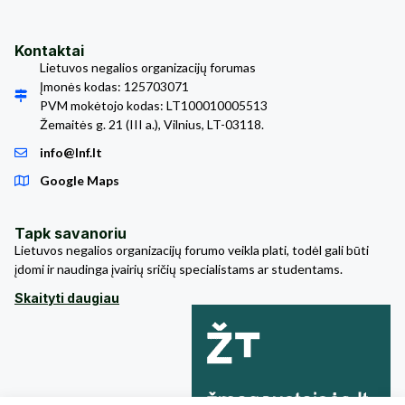
Kontaktai
Lietuvos negalios organizacijų forumas
Įmonės kodas: 125703071
PVM mokėtojo kodas: LT100010005513
Žemaitės g. 21 (III a.), Vilnius, LT-03118.
info@lnf.lt
Google Maps
Tapk savanoriu
Lietuvos negalios organizacijų forumo veikla plati, todėl gali būti
įdomi ir naudinga įvairių sričių specialistams ar studentams.
Skaityti daugiau