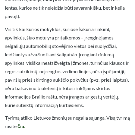
lentas, kurios ne tik neleidžia būti savarankišku, bet ir kelia
pavojų.
Vis tik kai kurios mokyklos, kuriose įsikuria rinkimų
apylinkės, šiuo metu yra pritaikomos – įrenginėjamos
neįgaliųjų automobilių stovėjimo vietos bei nuolydžiai,
leidžiantys užvažiuoti ant šaligatvio. Įrengiant rinkimų
apylinkes, visiškai neatsižvelgta į žmones, turinčius klausos ir
regos sutrikimų: neįrengtos vedimo linijos, nėra įspėjamųjų
paviršių prieš skirtingo aukščio pokyčius (pvz., prieš laiptus),
nėra balsavimo biuletenių ir kitos rinkėjams skirtos
informacijos Brailio raštu, nėra įrangos ar gestų vertėjų,
kurie suteiktų informaciją kurtiesiems.
Tyrimą atliko Lietuvos žmonių su negalia sąjunga. Visą tyrimą
rasite
čia.