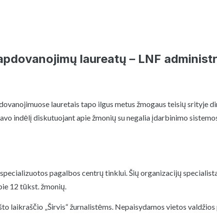
s apdovanojimų laureatų – LNF administ
ovanojimuose lauretais tapo ilgus metus žmogaus teisių srityje dirb
vo indėlį diskutuojant apie žmonių su negalia įdarbinimo sistemos
cializuotos pagalbos centrų tinklui. Šių organizacijų specialistai
ie 12 tūkst. žmonių.
ašto laikraščio „Širvis“ žurnalistėms. Nepaisydamos vietos valdžio