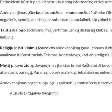
Patinskienė kūrė ir palaikė nepriklausomą informacinę erdvę sutei
Apdovanojimas
„Geriausias amžius – mano amžius“
atiteko Gita
negalinčių senolių atskirtį juos suburdamas socialinei, kūrybinei ir 
Tautų dialogo
apdovanojimu įvertintas Lenkų diskusijų klubas. Tai
lietuvių.
Religijų ir įsitikinimų įvairovės
apdovanojimą gavo Jehovos liudyt
analizavo ir Konstitucinis Teismas, konstatavęs, kad visų religin
Metų proveržio
apdovanojimas įteiktas Erikai Račkytei. Ji buvo v
atleistas iš pareigų. Paramą nuo seksualinio priekabiavimo nuken
Apdovanojimus organizuoja Lygių galimybių kontrolieriaus tarnyba
Augusto Didžgalvio fotografija