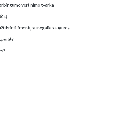
darbingumo vertinimo tvarką
ūčių
 užtikrinti žmonių su negalia saugumą.
spertė?
ės?