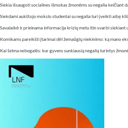
Siekia išsaugoti socialines išmokas žmonėms su negalia keičiant 
Siekdami aukštojo mokslo studentai su negalia turi įveikti aibę kli
Savalaikė ir prieinama informacija krizių metu itin svarbi siekiant
Komikams pareikšti įtarimai dėl žemaūgių niekinimo: ką mano ek
Kai šeima nebegalės: kur gyvens sunkiausią negalią turintys žmon