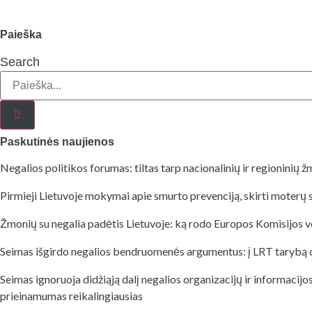
Paieška
Search
Paskutinės naujienos
Negalios politikos forumas: tiltas tarp nacionalinių ir regioninių 
Pirmieji Lietuvoje mokymai apie smurto prevenciją, skirti moterų su
Žmonių su negalia padėtis Lietuvoje: ką rodo Europos Komisijos v
Seimas išgirdo negalios bendruomenės argumentus: į LRT tarybą d
Seimas ignoruoja didžiąją dalį negalios organizacijų ir informac
prieinamumas reikalingiausias