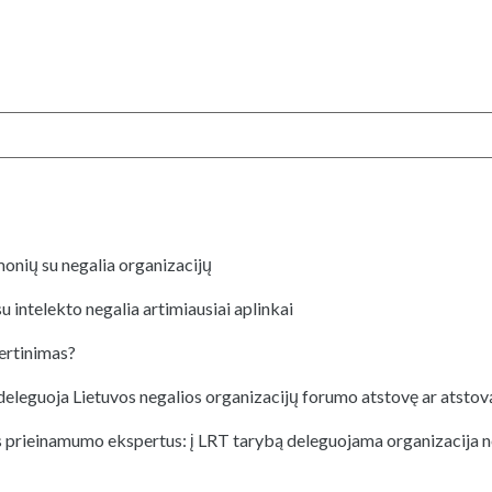
žmonių su negalia organizacijų
 intelekto negalia artimiausiai aplinkai
ertinimas?
eleguoja Lietuvos negalios organizacijų forumo atstovę ar atstov
ijos prieinamumo ekspertus: į LRT tarybą deleguojama organizacija