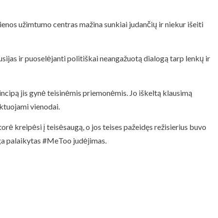
 dienos užimtumo centras mažina sunkiai judančių ir niekur išeiti
ijas ir puoselėjanti politiškai neangažuotą dialogą tarp lenkų ir
cipą jis gynė teisinėmis priemonėmis. Jo iškeltą klausimą
aktuojami vienodai.
rė kreipėsi į teisėsaugą, o jos teises pažeidęs režisierius buvo
nga palaikytas #MeToo judėjimas.