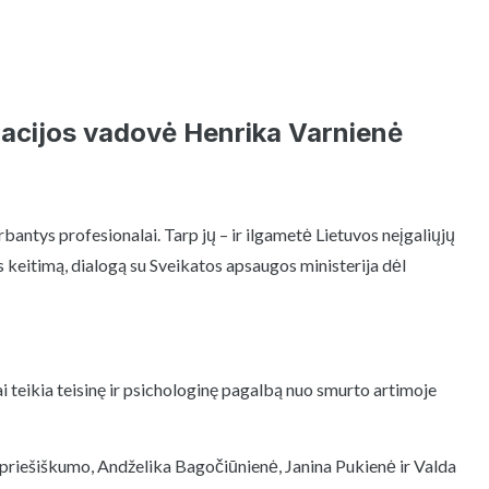
racijos vadovė Henrika Varnienė
antys profesionalai. Tarp jų – ir ilgametė Lietuvos neįgaliųjų
 keitimą, dialogą su Sveikatos apsaugos ministerija dėl
 teikia teisinę ir psichologinę pagalbą nuo smurto artimoje
s priešiškumo, Andželika Bagočiūnienė, Janina Pukienė ir Valda