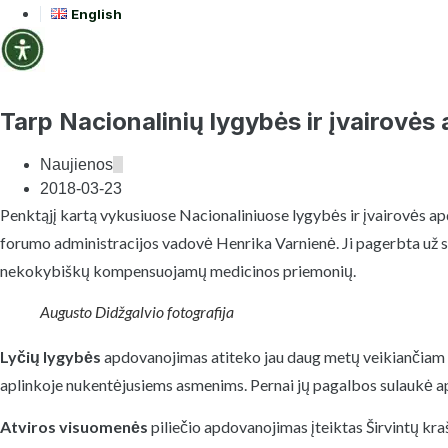
English
Tarp Nacionalinių lygybės ir įvairovė
Naujienos
2018-03-23
Penktąjį kartą vykusiuose Nacionaliniuose lygybės ir įvairovės apd
forumo administracijos vadovė Henrika Varnienė. Ji pagerbta už sa
nekokybiškų kompensuojamų medicinos priemonių.
Augusto Didžgalvio fotografija
Lyčių lygybės
apdovanojimas atiteko jau daug metų veikiančiam spe
aplinkoje nukentėjusiems asmenims. Pernai jų pagalbos sulaukė ap
Atviros visuomenės
piliečio apdovanojimas įteiktas Širvintų kr