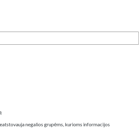
ą
 neatstovauja negalios grupėms, kurioms informacijos