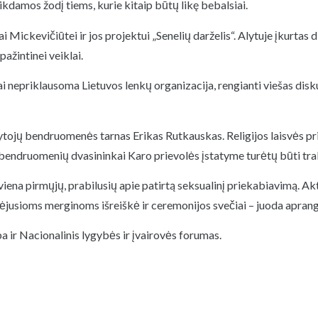
kdamos žodį tiems, kurie kitaip būtų likę bebalsiai.
i Mickevičiūtei ir jos projektui „Senelių darželis“. Alytuje įkurtas
pažintinei veiklai.
 nepriklausoma Lietuvos lenkų organizacija, rengianti viešas diskus
ojų bendruomenės tarnas Erikas Rutkauskas. Religijos laisvės prin
ių bendruomenių dvasininkai Karo prievolės įstatyme turėtų būti tr
iena pirmųjų, prabilusių apie patirtą seksualinį priekabiavimą. Akto
tėjusioms merginoms išreiškė ir ceremonijos svečiai – juoda apra
 ir Nacionalinis lygybės ir įvairovės forumas.