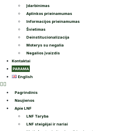
Įdarbinimas
Aplinkos prieinamumas
Informacijos prieinamumas
Švietimas
Deinstitucionalizacija
Moterys su negalia
Negalios įvaizdis
Kontaktai
PARAMA
English
Pagrindinis
Naujienos
Apie LNF
LNF Taryba
LNF steigėjai ir nariai