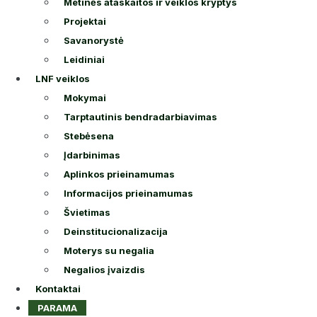
Metinės ataskaitos ir veiklos kryptys
Projektai
Savanorystė
Leidiniai
LNF veiklos
Mokymai
Tarptautinis bendradarbiavimas
Stebėsena
Įdarbinimas
Aplinkos prieinamumas
Informacijos prieinamumas
Švietimas
Deinstitucionalizacija
Moterys su negalia
Negalios įvaizdis
Kontaktai
PARAMA