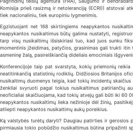
Pagrindinų teisių agentūra (FRA), Saugumo ir bendradarb
Komisija prieš rasizmą ir netoleranciją (ECRI)) atstovai at
tiek nacionaliniu, tiek europiniu lygmenimis.
Egzistuojant net 168 skirtingiems neapykantos nusikaltim
neapykantos nusikaltimus būtų galima nustatyti, registruoti
tarp visų nusikaltimų išsiskiriasi tuo, kad juos sunku fi
momentinis įžeidimas, patyčios, grasinimas gali trukti itin 
asmeninę žalą, pasireiškiančią dideliais emociniais išgyven
Konferencijoje taip pat svarstyta, kokių priemonių reikia 
neatitinkančią statistinių rodiklių. Didžiosios Britanijos
nusikaltimų duomenys teigia, kad tokių incidentų skaičius ga
ženkliai svyruoti pagal tokius nusikaltimus patiriančių au
neoficialiai skaičiuojama, kad tokių atvejų gali būti iki 60 0
neapykantos nusikaltimų lieka nežinioje dėl žinių, pasitik
atliepti neapykantos nusikaltimų aukų poreikius.
Ką valstybės turėtų daryti? Daugiau patirties ir gerosios p
pirmiausia tokio pobūdžio nusikaltimus būtina pripažinti s