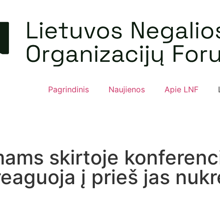
Pagrindinis
Naujienos
Apie LNF
ams skirtoje konferenci
 reaguoja į prieš jas nuk