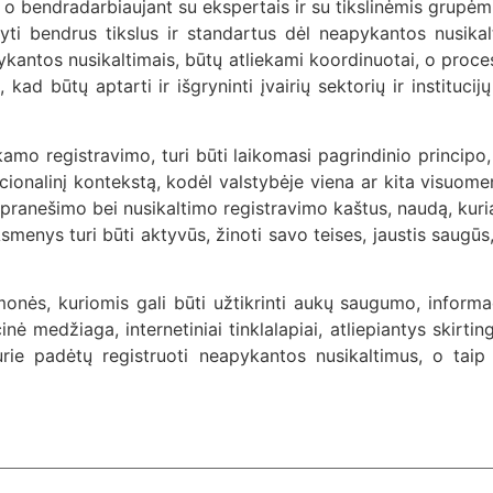
 o bendradarbiaujant su ekspertais ir su tikslinėmis grupėm
atyti bendrus tikslus ir standartus dėl neapykantos nusika
pykantos nusikaltimais, būtų atliekami koordinuotai, o proc
u, kad būtų aptarti ir išgryninti įvairių sektorių ir institu
kamo registravimo, turi būti laikomasi pagrindinio principo
i nacionalinį kontekstą, kodėl valstybėje viena ar kita vi
pranešimo bei nusikaltimo registravimo kaštus, naudą, kurią 
enys turi būti aktyvūs, žinoti savo teises, jaustis saugūs, k
onės, kuriomis gali būti užtikrinti aukų saugumo, informac
nė medžiaga, internetiniai tinklalapiai, atliepiantys skirtin
urie padėtų registruoti neapykantos nusikaltimus, o taip