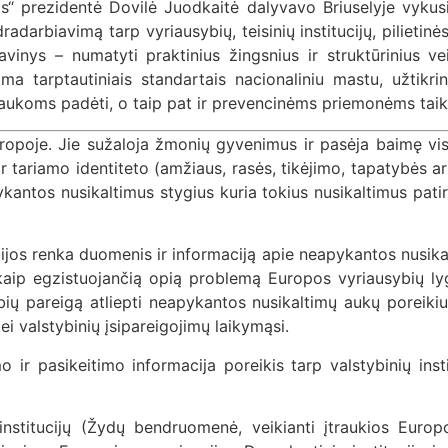
as“ prezidentė Dovilė Juodkaitė dalyvavo Briuselyje vyku
adarbiavimą tarp vyriausybių, teisinių institucijų, pilietinė
vinys – numatyti praktinius žingsnius ir struktūrinius ve
ma tarptautiniais standartais nacionaliniu mastu, užtikrin
ukoms padėti, o taip pat ir prevencinėms priemonėms taiky
uropoje. Jie sužaloja žmonių gyvenimus ir pasėja baimę v
r tariamo identiteto (amžiaus, rasės, tikėjimo, tapatybės a
kantos nusikaltimus stygius kuria tokius nusikaltimus patir
ijos renka duomenis ir informaciją apie neapykantos nusikal
 kaip egzistuojančią opią problemą Europos vyriausybių l
sybių pareigą atliepti neapykantos nusikaltimų aukų poreiki
ei valstybinių įsipareigojimų laikymąsi.
pasikeitimo informacija poreikis tarp valstybinių instituc
ir institucijų (Žydų bendruomenė, veikianti įtraukios Eu