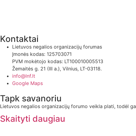
Kontaktai
Lietuvos negalios organizacijų forumas
Įmonės kodas: 125703071
PVM mokėtojo kodas: LT100010005513
Žemaitės g. 21 (III a.), Vilnius, LT-03118.
info@lnf.lt
Google Maps
Tapk savanoriu
Lietuvos negalios organizacijų forumo veikla plati, todėl gal
Skaityti daugiau