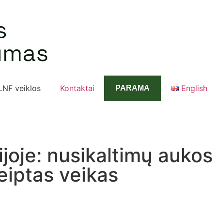
LNF veiklos
Kontaktai
English
PARAMA
joje: nusikaltimų aukos
reiptas veikas