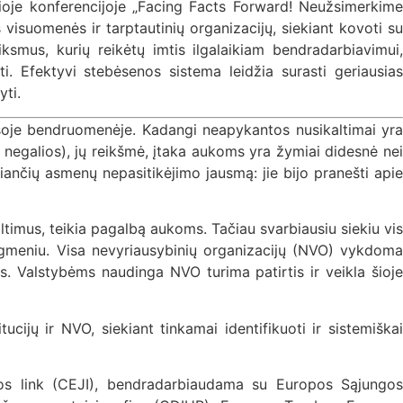
sioje konferencijoje „Facing Facts Forward! Neužsimerkime
s visuomenės ir tarptautinių organizacijų, siekiant kovoti su
iksmus, kurių reikėtų imtis ilgalaikiam bendradarbiavimui,
ti. Efektyvi stebėsenos sistema leidžia surasti geriausias
ti.
isoje bendruomenėje. Kadangi neapykantos nusikaltimai yra
r negalios), jų reikšmė, įtaka aukoms yra žymiai didesnė nei
iančių asmenų nepasitikėjimo jausmą: jie bijo pranešti apie
timus, teikia pagalbą aukoms. Tačiau svarbiausiu siekiu vis
ygmeniu. Visa nevyriausybinių organizacijų (NVO) vykdoma
us. Valstybėms naudinga NVO turima patirtis ir veikla šioje
ijų ir NVO, siekiant tinkamai identifikuoti ir sistemiškai
ropos link (CEJI), bendradarbiaudama su Europos Sąjungos