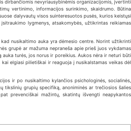
is dirbančiomis nevyriausybinėmis organizacijomis, įvertinti
ltimų vertinimo, informacijos surinkimo, skaidrumo. Būtina
esuose dalyvautų visos suinteresuotos pusės, kurios keistųsi
cijų įsitraukimo lygmenys, atsakomybės, užtikrintas reikiamas
, kad nusikaltimo auka yra dėmesio centre. Norint užtikrinti
suomenės grupė ar mažuma nepraneša apie prieš juos vykdamas
auka turės, jos norus ir poreikius. Aukos nėra ir neturi būti
ai elgiasi pilietiškai ir reaguoja į nusikalstamas veikas dėl
ijos ir po nusikaltimo kylančios psichologinės, socialinės,
gų tikslinių grupių specifiką, anoniminės ar trečiosios šalies
 pat prevenciškai mažintų, skatintų išvengti neapykantos