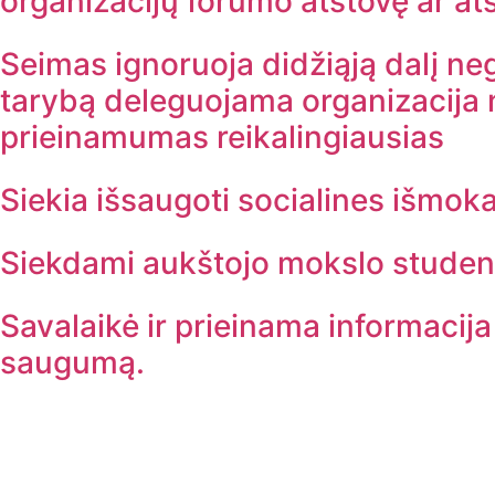
organizacijų forumo atstovę ar at
Seimas ignoruoja didžiąją dalį ne
tarybą deleguojama organizacija 
prieinamumas reikalingiausias
Siekia išsaugoti socialines išmo
Siekdami aukštojo mokslo studentai
Savalaikė ir prieinama informacija 
saugumą.