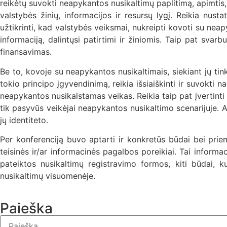
reikėtų suvokti neapykantos nusikaltimų paplitimą, apimtis,
valstybės žinių, informacijos ir resursų lygį. Reikia nust
užtikrinti, kad valstybės veiksmai, nukreipti kovoti su nea
informaciją, dalintųsi patirtimi ir žiniomis. Taip pat svarb
finansavimas.
Be to, kovoje su neapykantos nusikaltimais, siekiant jų tin
tokio principo įgyvendinimą, reikia išsiaiškinti ir suvokt
neapykantos nusikalstamas veikas. Reikia taip pat įvertinti 
tik pasyvūs veikėjai neapykantos nusikaltimo scenarijuje. Asm
jų identiteto.
Per konferenciją buvo aptarti ir konkretūs būdai bei priem
teisinės ir/ar informacinės pagalbos poreikiai. Tai informaci
pateiktos nusikaltimų registravimo formos, kiti būdai, k
nusikaltimų visuomenėje.
Paieška