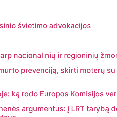
sinio švietimo advokacijos
tarp nacionalinių ir regioninių žmo
urto prevenciją, skirti moterų su 
oje: ką rodo Europos Komisijos ve
enės argumentus: į LRT tarybą de