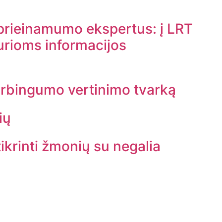
s prieinamumo ekspertus: į LRT
urioms informacijos
arbingumo vertinimo tvarką
ių
tikrinti žmonių su negalia