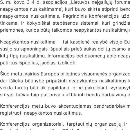
Š. m. kovo 3-4 d. asociacijos „Lietuvos neįgaliųjų forum
neapykantos nusikaltimams“, kuri buvo skirta stiprinti bendr
neapykantos nusikaltimais. Pagrindinis konferencijos užda
tinkamai ir kokybiškai stebėsenos sistemai, kuri grindžia
priemones, kurios būtų taikomos neapykantos nusikaltimų a
Neapykantos nusikaltimai – tai kasdienė realybė visoje E
susiję su sąmoningais išpuoliais prieš aukas dėl jų esamo a
kitų tipų nusikaltimų. Informacijos bei duomenų apie neapy
patirtus išpuolius, jaučiasi izoliuoti.
Šiuo metu įvairios Europos pilietinės visuomenės organizac
dar išlieka būtinybė pripažinti neapykantos nusikaltimus
veikla turėtų būti tik papildanti, o ne pakeičianti vyriau
srityje, tačiau taip pat privalu užtikrinti bendradarbiavimą b
Konferencijos metu buvo akcentuojamas bendradarbiavimo ir 
registruoti neapykantos nusikaltimus.
Konferencijos organizatoriai, tarptautinių organizacijų 