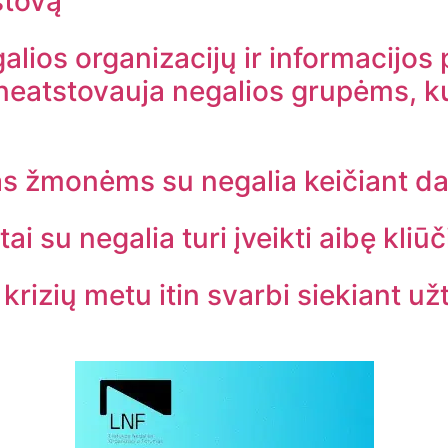
stovą
galios organizacijų ir informacijo
neatstovauja negalios grupėms, k
kas žmonėms su negalia keičiant d
 su negalia turi įveikti aibę kliūč
krizių metu itin svarbi siekiant už