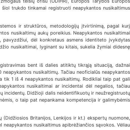
ir žmogaus teisių ofisu (ODIHR), Europos Tarybos Europos
ki šiol trukdo tinkamai registruoti neapykantos nusikaltimus
temos ir struktūros, metodologijų įtvirtinimą, pagal kurį
ykantos nusikaltimų aukų poreikius. Neapykantos nusikaltimai
s, pavyzdžiui, dėl konkretaus asmens identiteto įvykdytas
žio nusikaltimai, lyginant su kitais, sukelia žymiai didesnę
stravimas bent iš dalies atitiktų tikrąją situaciją, dažnai
480 neapykantos nusikaltimų. Tačiau neoficialūs neapykantos
a tik 1 iš 4 neapykantos nusikaltimų. Rodikliai taip pat gali
eapykantos nusikaltimai ar incidentai dėl negalios, tačiau
tų incidentų. Didžioji dalis neidentifikuotų ir neužregistruotų
baimėmis, o taip pat nepankama kompetencija ir galimybėmis
 (Didžiosios Britanijos, Lenkijos ir kt.) ekspertų nuomone,
dėl neapykantos nusikaltimus apibrėžiančios sąvokos. Vėliau