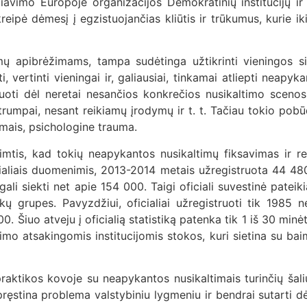
iavimo Europoje organizacijos Demokratinių institucijų 
kreipė dėmesį į egzistuojančias kliūtis ir trūkumus, kurie i
ų apibrėžimams, tampa sudėtinga užtikrinti vieningos sis
, vertinti vieningai ir, galiausiai, tinkamai atliepti neap
ksuoti dėl neretai nesančios konkrečios nusikaltimo sceno
trumpai, nesant reikiamų įrodymų ir t. t. Tačiau tokio pobūd
imais, psichologine trauma.
imtis, kad tokių neapykantos nusikaltimų fiksavimas ir regi
 oficialiais duomenimis, 2013-2014 metais užregistruota 44 
li siekti net apie 154 000. Taigi oficiali suvestinė pateiki
kų grupes. Pavyzdžiui, oficialiai užregistruoti tik 1985 n
00. Šiuo atveju į oficialią statistiką patenka tik 1 iš 30 minė
ėjimo atsakingomis institucijomis stokos, kuri sietina su 
raktikos kovoje su neapykantos nusikaltimais turinčių šalių
pręstina problema valstybiniu lygmeniu ir bendrai sutarti 