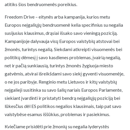
atitiks šios bendruomenės poreikius.
Freedom Drive – eitynės arba kampanija, kurios metu
Europos neįgaliųjų bendruomenė kelia specifinius su negalia
susijusius klausimus, drąsiai išsako savo vieningą poziciją.
Kampanijoje dalyvauja visų Europos valstybių atstovai bei
žmonės, turintys negalią. Siekdami atkreipti visuomenės bei
politikų dėmesį į savo kasdienes problemas, įvairią negalią,
net ir pačią sunkiausią, turintys žmonės žygiuoja miesto
gatvėmis, atvirai išreikšdami savo siekį gyventi visuomenėje,
o ne jos paribyje. Renginio metu Lietuvos ir kitų valstybių
neįgalieji susitinka su savo šalių nariais Europos Parlamente,
siekiant įvardinti ir pristatyti bendrą neįgaliųjų poziciją bei
lūkesčius dėl ES politikos negalios klausimais, taip pat savo
valstybėse esamus iššūkius, problemas ir pasiekimus.
Kviečiame prisidėti prie žmonių su negalia lyderystės