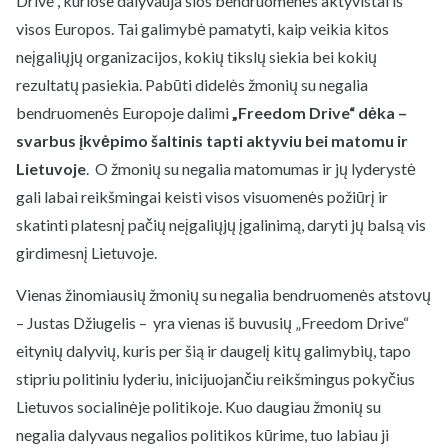
Drive“, kuriose dalyvauja šios bendruomenės aktyvistai iš
visos Europos. Tai galimybė pamatyti, kaip veikia kitos
neįgaliųjų organizacijos, kokių tikslų siekia bei kokių
rezultatų pasiekia. Pabūti didelės žmonių su negalia
bendruomenės Europoje dalimi
„Freedom Drive“ dėka –
svarbus įkvėpimo šaltinis tapti aktyviu bei matomu ir
Lietuvoje
. O žmonių su negalia matomumas ir jų lyderystė
gali labai reikšmingai keisti visos visuomenės požiūrį ir
skatinti platesnį pačių neįgaliųjų įgalinimą, daryti jų balsą vis
girdimesnį Lietuvoje.
Vienas žinomiausių žmonių su negalia bendruomenės atstovų
– Justas Džiugelis – yra vienas iš buvusių „Freedom Drive“
eitynių dalyvių, kuris per šią ir daugelį kitų galimybių, tapo
stipriu politiniu lyderiu, inicijuojančiu reikšmingus pokyčius
Lietuvos socialinėje politikoje. Kuo daugiau žmonių su
negalia dalyvaus negalios politikos kūrime, tuo labiau ji