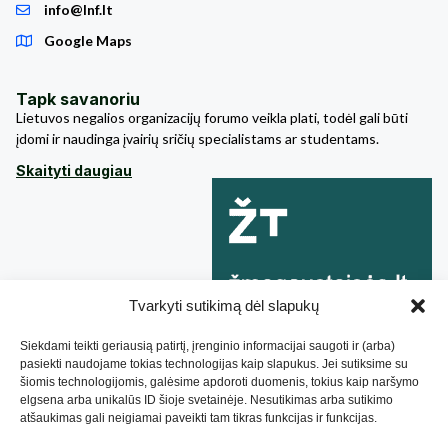
info@lnf.lt
Google Maps
Tapk savanoriu
Lietuvos negalios organizacijų forumo veikla plati, todėl gali būti
įdomi ir naudinga įvairių sričių specialistams ar studentams.
Skaityti daugiau
Tvarkyti sutikimą dėl slapukų
Siekdami teikti geriausią patirtį, įrenginio informacijai saugoti ir (arba)
pasiekti naudojame tokias technologijas kaip slapukus. Jei sutiksime su
šiomis technologijomis, galėsime apdoroti duomenis, tokius kaip naršymo
elgsena arba unikalūs ID šioje svetainėje. Nesutikimas arba sutikimo
atšaukimas gali neigiamai paveikti tam tikras funkcijas ir funkcijas.