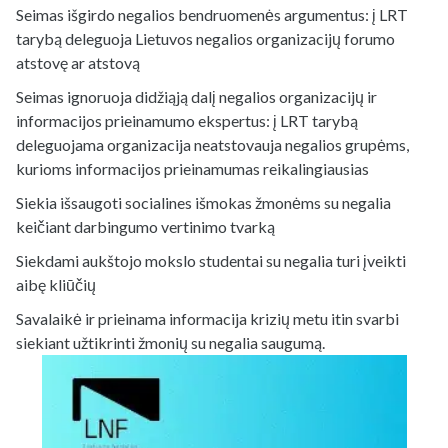
Seimas išgirdo negalios bendruomenės argumentus: į LRT
tarybą deleguoja Lietuvos negalios organizacijų forumo
atstovę ar atstovą
Seimas ignoruoja didžiąją dalį negalios organizacijų ir
informacijos prieinamumo ekspertus: į LRT tarybą
deleguojama organizacija neatstovauja negalios grupėms,
kurioms informacijos prieinamumas reikalingiausias
Siekia išsaugoti socialines išmokas žmonėms su negalia
keičiant darbingumo vertinimo tvarką
Siekdami aukštojo mokslo studentai su negalia turi įveikti
aibę kliūčių
Savalaikė ir prieinama informacija krizių metu itin svarbi
siekiant užtikrinti žmonių su negalia saugumą.