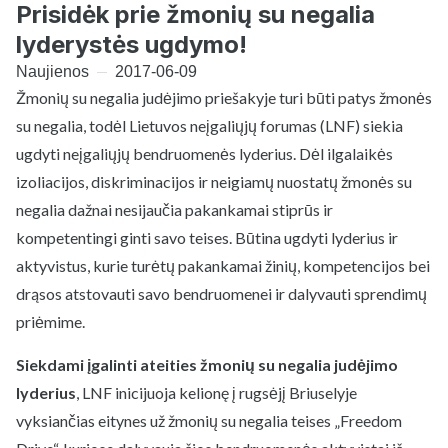
Prisidėk prie žmonių su negalia
lyderystės ugdymo!
Naujienos
2017-06-09
Žmonių su negalia judėjimo priešakyje turi būti patys žmonės
su negalia, todėl Lietuvos neįgaliųjų forumas (LNF) siekia
ugdyti neįgaliųjų bendruomenės lyderius. Dėl ilgalaikės
izoliacijos, diskriminacijos ir neigiamų nuostatų žmonės su
negalia dažnai nesijaučia pakankamai stiprūs ir
kompetentingi ginti savo teises. Būtina ugdyti lyderius ir
aktyvistus, kurie turėtų pakankamai žinių, kompetencijos bei
drąsos atstovauti savo bendruomenei ir dalyvauti sprendimų
priėmime.
Siekdami įgalinti ateities žmonių su negalia judėjimo
lyderius
, LNF inicijuoja kelionę į rugsėjį Briuselyje
vyksiančias eitynes už žmonių su negalia teises „Freedom