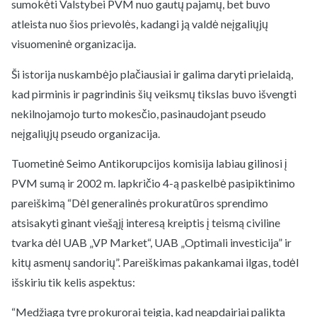
sumokėti Valstybei PVM nuo gautų pajamų, bet buvo
atleista nuo šios prievolės, kadangi ją valdė neįgaliųjų
visuomeninė organizacija.
Ši istorija nuskambėjo plačiausiai ir galima daryti prielaidą,
kad pirminis ir pagrindinis šių veiksmų tikslas buvo išvengti
nekilnojamojo turto mokesčio, pasinaudojant pseudo
neįgaliųjų pseudo organizacija.
Tuometinė Seimo Antikorupcijos komisija labiau gilinosi į
PVM sumą ir 2002 m. lapkričio 4-ą paskelbė pasipiktinimo
pareiškimą “Dėl generalinės prokuratūros sprendimo
atsisakyti ginant viešąjį interesą kreiptis į teismą civiline
tvarka dėl UAB „VP Market“, UAB „Optimali investicija” ir
kitų asmenų sandorių”. Pareiškimas pakankamai ilgas, todėl
išskiriu tik kelis aspektus:
“Medžiagą tyrę prokurorai teigia, kad neapdairiai palikta