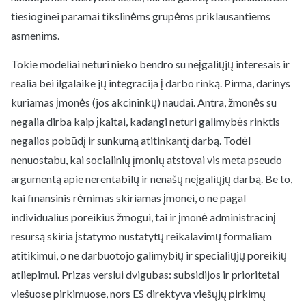
tiesioginei paramai tikslinėms grupėms priklausantiems
asmenims.
Tokie modeliai neturi nieko bendro su neįgaliųjų interesais ir
realia bei ilgalaike jų integracija į darbo rinką. Pirma, darinys
kuriamas įmonės (jos akcininkų) naudai. Antra, žmonės su
negalia dirba kaip įkaitai, kadangi neturi galimybės rinktis
negalios pobūdį ir sunkumą atitinkantį darbą. Todėl
nenuostabu, kai socialinių įmonių atstovai vis meta pseudo
argumentą apie nerentabilų ir nenašų neįgaliųjų darbą. Be to,
kai finansinis rėmimas skiriamas įmonei, o ne pagal
individualius poreikius žmogui, tai ir įmonė administracinį
resursą skiria įstatymo nustatytų reikalavimų formaliam
atitikimui, o ne darbuotojo galimybių ir specialiųjų poreikių
atliepimui. Prizas verslui dvigubas: subsidijos ir prioritetai
viešuose pirkimuose, nors ES direktyva viešųjų pirkimų