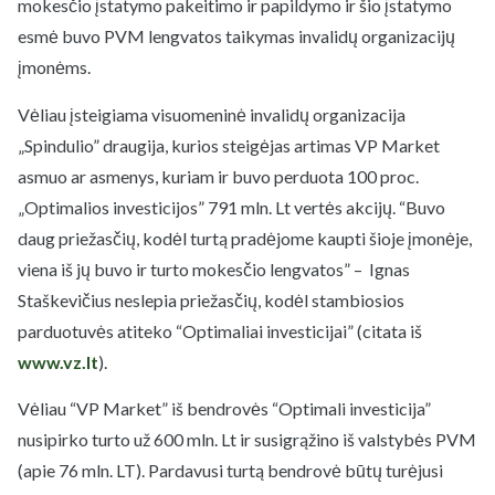
mokesčio įstatymo pakeitimo ir papildymo ir šio įstatymo
esmė buvo PVM lengvatos taikymas invalidų organizacijų
įmonėms.
Vėliau įsteigiama visuomeninė invalidų organizacija
„Spindulio” draugija, kurios steigėjas artimas VP Market
asmuo ar asmenys, kuriam ir buvo perduota 100 proc.
„Optimalios investicijos” 791 mln. Lt vertės akcijų. “Buvo
daug priežasčių, kodėl turtą pradėjome kaupti šioje įmonėje,
viena iš jų buvo ir turto mokesčio lengvatos” – Ignas
Staškevičius neslepia priežasčių, kodėl stambiosios
parduotuvės atiteko “Optimaliai investicijai” (citata iš
www.vz.lt
).
Vėliau “VP Market” iš bendrovės “Optimali investicija”
nusipirko turto už 600 mln. Lt ir susigrąžino iš valstybės PVM
(apie 76 mln. LT). Pardavusi turtą bendrovė būtų turėjusi