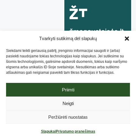
Tvarkyti sutikimą dėl slapukų
Siekdami teikti geriausią patirtį, įrenginio informacijai saugoti ir (arba)
pasiekti naudojame tokias technologijas kaip slapukus. Jei sutiksime su
šiomis technologijomis, galėsime apdoroti duomenis, tokius kaip naršymo
elgsena arba unikalūs ID šioje svetainėje. Nesutikimas arba sutikimo
atšaukimas gali neigiamai paveikti tam tikras funkcijas ir funkcijas.
Priimti
Lietuvos Negalios Organizacijų Forumas, 2019. Sukurta
Neigti
NBRANDED
, optimizuota
Attention Insight
.
Privatumo pranešimas
.
Aukojimo taisyklės
Peržiūrėti nuostatas
Slapukai
Privatumo pranešimas