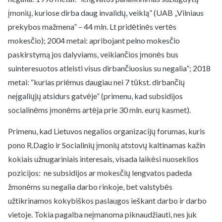
įmonių, kuriose dirba daug invalidų, veiklą” (UAB „Vilniaus
prekybos mažmena” – 44 mln. Lt pridėtinės vertės
mokesčio); 2004 metai: apribojant pelno mokesčio
paskirstymą jos dalyviams, veikiančios įmonės bus
suinteresuotos atleisti visus dirbančiuosius su negalia”; 2018
metai: “kurias priėmus daugiau nei 7 tūkst. dirbančių
neįgaliųjų atsidurs gatvėje” (primenu, kad subsidijos
socialinėms įmonėms artėja prie 30 mln. eurų kasmet).
Primenu, kad Lietuvos negalios organizacijų forumas, kuris
pono R.Dagio ir Socialinių įmonių atstovų kaltinamas kažin
kokiais užnugariniais interesais, visada laikėsi nuoseklios
pozicijos: ne subsidijos ar mokesčių lengvatos padeda
žmonėms su negalia darbo rinkoje, bet valstybės
užtikrinamos kokybiškos paslaugos ieškant darbo ir darbo
vietoje. Tokia pagalba neįmanoma piknaudžiauti, nes juk