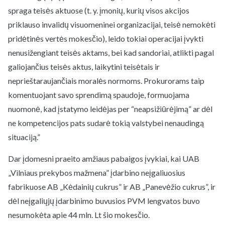
spraga teisės aktuose (t. y. įmonių, kurių visos akcijos
priklauso invalidų visuomeninei organizacijai, teisė nemokėti
pridėtinės vertės mokesčio), leido tokiai operacijai įvykti
nenusižengiant teisės aktams, bei kad sandoriai, atlikti pagal
galiojančius teisės aktus, laikytini teisėtais ir
neprieštaraujančiais moralės normoms. Prokurorams taip
komentuojant savo sprendimą spaudoje, formuojama
nuomonė, kad įstatymo leidėjas per “neapsižiūrėjimą” ar dėl
ne kompetencijos pats sudarė tokią valstybei nenaudingą
situaciją.”
Dar įdomesni praeito amžiaus pabaigos įvykiai, kai UAB
„Vilniaus prekybos mažmena” įdarbino neįgaliuosius
fabrikuose AB „Kėdainių cukrus” ir AB „Panevėžio cukrus”, ir
dėl neįgaliųjų įdarbinimo buvusios PVM lengvatos buvo
nesumokėta apie 44 mln. Lt šio mokesčio.