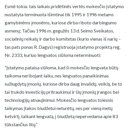
Esmė tokia: tais laikais pridėtinės vertės mokesčio įstatymo
nustatyta terminuota išimtinai tik 1995 ir 1996 metams
gamybinėms įmonėms, kuriose dirba riboto darbingumo
asmenų; Tačiau 1996 m. gegužės 13 d. Seimo Sveikatos,
socialinių reikalų ir darbo komitetas (kurio vienas iš narių –
tas pats ponas R. Dagys) registruoja įstatymo projektą reg.
Nr. 2333, kuriuo lengvatos siūloma neterminuoti:
“Įstatymo pataisa siūloma, kad ši mokesčio lengvata būtų
taikoma neribojant laiku, nes lengvatos panaikinimas
sužlugdytų įmonių, kuriose dirba daug invalidų, veiklą, be to
tai trukdo investicijų pritraukimui ir šių įmonių įrangos bei
technologijų atnaujinimui. Mokesčio lengvatos tolesnis
taikymas įtakos biudžetui neturėtų, nes per vieną metų
ketvirtį, taikant lengvatą, į biudžetą nepervedama apie 83
tūkstančius litų.”