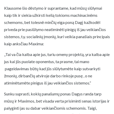
Klausome šio dėstymo ir suprantame, kad mūsų siūlymai
kaip tik ir siekia užkirsti kelią tokioms machinacinėms
schemoms, bet tolesnė minčių eiga poną Dagį kažkodėl
priveda prie pasiūlymo neatiminėti pinigų iš jau veikiančios
sistemos, t.y. socialinių įmonių, kuri veikia panašiais principais
kaip anksčiau Maxima:
„Tai va čia kalba apie jus, turiu omeny projektą, yra kalba apie
jus kai jūs puolate oponentus, ta prasme, tai mano
pageidavimas būtų kad jūs siūlytumėte kaip sutvarkyti
žmonių, dirbančių atviroje darbo rinkoje pusę , o ne
atiminėtumėte pinigus iš jau veikiančios sistemos.“
Sunku suprasti, kokių panašumų ponas Dagys randa tarp
mūsų ir Maximos, bet visada verta prisiminti senas istorijas ir
palyginti jas su dabar veikiančiomis schemomis. Taigi,