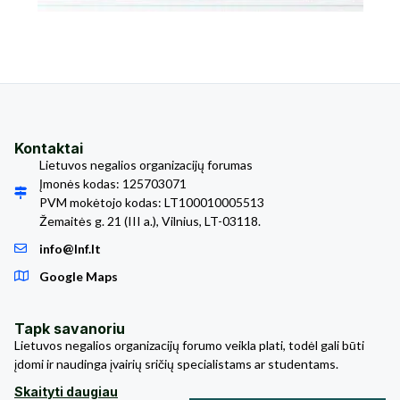
Kontaktai
Lietuvos negalios organizacijų forumas
Įmonės kodas: 125703071
PVM mokėtojo kodas: LT100010005513
Žemaitės g. 21 (III a.), Vilnius, LT-03118.
info@lnf.lt
Google Maps
Tapk savanoriu
Lietuvos negalios organizacijų forumo veikla plati, todėl gali būti
įdomi ir naudinga įvairių sričių specialistams ar studentams.
Skaityti daugiau