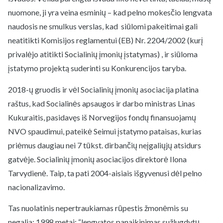
nuomone, ji yra veina esminių – kad pelno mokesčio lengvata
naudosis ne smulkus verslas, kad siūlomi pakeitimai gali
neatitikti Komisijos reglamentui (EB) Nr. 2204/2002 (kurį
privalėjo atitikti Socialinių įmonių įstatymas) , ir siūloma
įstatymo projektą suderinti su Konkurencijos taryba.
2018-ų gruodis ir vėl Socialinių įmonių asociacija platina
raštus, kad Socialinės apsaugos ir darbo ministras Linas
Kukuraitis, pasidavęs iš Norvegijos fondų finansuojamų
NVO spaudimui, pateikė Seimui įstatymo pataisas, kurias
priėmus daugiau nei 7 tūkst. dirbančių neįgaliųjų atsidurs
gatvėje. Socialinių įmonių asociacijos direktorė Ilona
Tarvydienė. Taip, ta pati 2004-aisiais išgyvenusi dėl pelno
nacionalizavimo.
Tas nuolatinis nepertraukiamas rūpestis žmonėmis su
negalia: 1998 metai: “lengvatos panaikinimas sužlugdytų