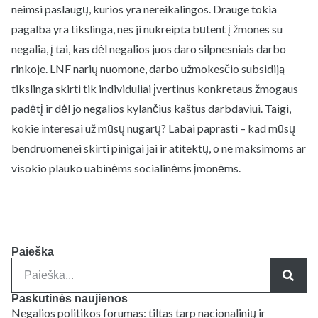
neimsi paslaugų, kurios yra nereikalingos. Drauge tokia
pagalba yra tikslinga, nes ji nukreipta būtent į žmones su
negalia, į tai, kas dėl negalios juos daro silpnesniais darbo
rinkoje. LNF narių nuomone, darbo užmokesčio subsidiją
tikslinga skirti tik individuliai įvertinus konkretaus žmogaus
padėtį ir dėl jo negalios kylančius kaštus darbdaviui. Taigi,
kokie interesai už mūsų nugarų? Labai paprasti – kad mūsų
bendruomenei skirti pinigai jai ir atitektų, o ne maksimoms ar
visokio plauko uabinėms socialinėms įmonėms.
Paieška
Paskutinės naujienos
Negalios politikos forumas: tiltas tarp nacionalinių ir