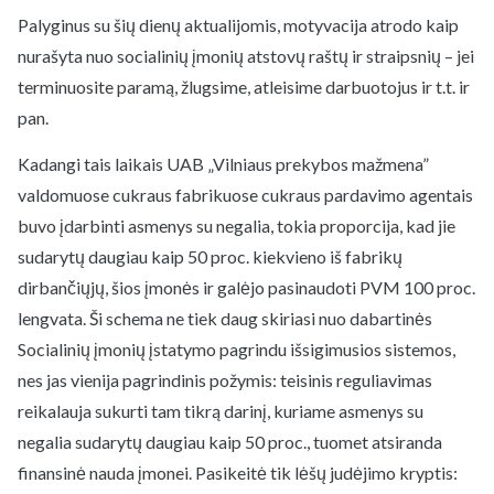
Palyginus su šių dienų aktualijomis, motyvacija atrodo kaip
nurašyta nuo socialinių įmonių atstovų raštų ir straipsnių – jei
terminuosite paramą, žlugsime, atleisime darbuotojus ir t.t. ir
pan.
Kadangi tais laikais UAB „Vilniaus prekybos mažmena”
valdomuose cukraus fabrikuose cukraus pardavimo agentais
buvo įdarbinti asmenys su negalia, tokia proporcija, kad jie
sudarytų daugiau kaip 50 proc. kiekvieno iš fabrikų
dirbančiųjų, šios įmonės ir galėjo pasinaudoti PVM 100 proc.
lengvata. Ši schema ne tiek daug skiriasi nuo dabartinės
Socialinių įmonių įstatymo pagrindu išsigimusios sistemos,
nes jas vienija pagrindinis požymis: teisinis reguliavimas
reikalauja sukurti tam tikrą darinį, kuriame asmenys su
negalia sudarytų daugiau kaip 50 proc., tuomet atsiranda
finansinė nauda įmonei. Pasikeitė tik lėšų judėjimo kryptis: