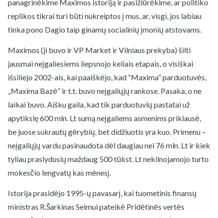
panagrinėkime Maximos istoriją ir pasižiūrėkime, ar politiko
replikos tikrai turi būti nukreiptos į mus, ar, visgi, jos labiau
tinka pono Dagio taip ginamų socialinių įmonių atstovams.
Maximos (ji buvo ir VP Market ir Vilniaus prekyba) šilti
jausmai neįgaliesiems liepsnojo keliais etapais, o visiškai
išsiliejo 2002-ais, kai paaiškėjo, kad “Maxima” parduotuvės,
„Maxima Bazė” ir t.t. buvo neįgaliųjų rankose. Pasaka, o ne
laikai buvo. Aišku gaila, kad tik parduotuvių pastatai už
apytikslę 600 mln. Lt sumą neįgaliems asmenims priklausė,
be juose sukrautų gėrybių, bet didžiuotis yra kuo. Primenu –
neįgaliųjų vardu pasinaudota dėl daugiau nei 76 mln. Lt ir kiek
tyliau praslydusių maždaug 500 tūkst. Lt nekilnojamojo turto
mokesčio lengvatų kas mėnesį.
Istorija prasidėjo 1995-ų pavasarį, kai tuometinis finansų
ministras R.Šarkinas Seimui pateikė Pridėtinės vertės