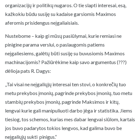
organizacijų ir politikų nugaros. O tie slapti interesai, esą,
kažkokiu būdu susiję su kadaise garsiomis Maximos
aferomis prisidengus neįgaliaisiais.
Nustebome – kaip gi mūsų pasiūlymai, kurie remiasi ne
pinigine parama verslui, o paslaugomis patiems
neįgaliesiems, galėtų būti susiję su buvusiomis Maximos
machinacijomis? Pažiūrėkime kaip savo argumentus (???)
dėlioja pats R. Dagys:
„Tai visai ne neįgaliųjų interesai ten stovi, o konkrečių tuo
metu prekybos įmonių, pagrinde prekybos įmonių, tuo metu
stambių prekybos įmonių, pagrinde Maksimos ir kitų,
lengvai kurie gali manipuliuoti darbo jėga ir statistika. Jiems
tiesiog, tos schemos, kurias mes dabar lengvai siūlom, kartais
jos buvo padarytos tokios lengvos, kad galima buvo be
neįgaliųjų sukti pinigus.“