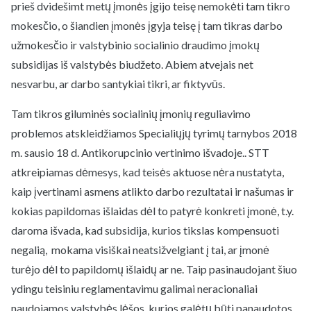
prieš dvidešimt metų įmonės įgijo teisę nemokėti tam tikro
mokesčio, o šiandien įmonės įgyja teisę į tam tikras darbo
užmokesčio ir valstybinio socialinio draudimo įmokų
subsidijas iš valstybės biudžeto. Abiem atvejais net
nesvarbu, ar darbo santykiai tikri, ar fiktyvūs.
Tam tikros giluminės socialinių įmonių reguliavimo
problemos atskleidžiamos Specialiųjų tyrimų tarnybos 2018
m. sausio 18 d. Antikorupcinio vertinimo išvadoje.. STT
atkreipiamas dėmesys, kad teisės aktuose nėra nustatyta,
kaip įvertinami asmens atlikto darbo rezultatai ir našumas ir
kokias papildomas išlaidas dėl to patyrė konkreti įmonė, t.y.
daroma išvada, kad subsidija, kurios tikslas kompensuoti
negalią, mokama visiškai neatsižvelgiant į tai, ar įmonė
turėjo dėl to papildomų išlaidų ar ne. Taip pasinaudojant šiuo
ydingu teisiniu reglamentavimu galimai neracionaliai
naudojamos valstybės lėšos, kurios galėtų būti panaudotos