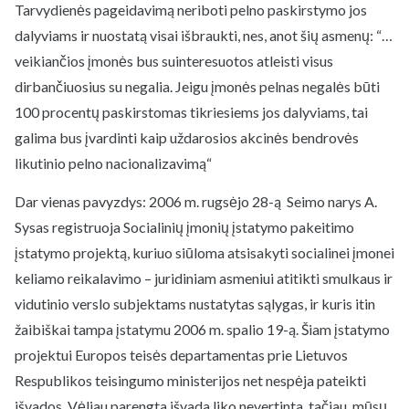
Tarvydienės pageidavimą neriboti pelno paskirstymo jos
dalyviams ir nuostatą visai išbraukti, nes, anot šių asmenų: “…
veikiančios įmonės bus suinteresuotos atleisti visus
dirbančiuosius su negalia. Jeigu įmonės pelnas negalės būti
100 procentų paskirstomas tikriesiems jos dalyviams, tai
galima bus įvardinti kaip uždarosios akcinės bendrovės
likutinio pelno nacionalizavimą“
Dar vienas pavyzdys: 2006 m. rugsėjo 28-ą Seimo narys A.
Sysas registruoja Socialinių įmonių įstatymo pakeitimo
įstatymo projektą, kuriuo siūloma atsisakyti socialinei įmonei
keliamo reikalavimo – juridiniam asmeniui atitikti smulkaus ir
vidutinio verslo subjektams nustatytas sąlygas, ir kuris itin
žaibiškai tampa įstatymu 2006 m. spalio 19-ą. Šiam įstatymo
projektui Europos teisės departamentas prie Lietuvos
Respublikos teisingumo ministerijos net nespėja pateikti
išvados. Vėliau parengta išvada liko nevertinta, tačiau, mūsų