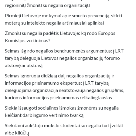
regioninių žmonių su negalia organizacijų
Pirmieji Lietuvoje mokymai apie smurto prevenciją, skirti
moterų su intelekto negalia artimiausiai aplinkai
Žmonių su negalia padėtis Lietuvoje: ką rodo Europos
Komisijos vertinimas?
Seimas išgirdo negalios bendruomenės argumentus: į LRT
tarybą deleguoja Lietuvos negalios organizacijų forumo
atstovę ar atstovą
Seimas ignoruoja didžiąją dalį negalios organizacijų ir
informacijos prieinamumo ekspertus: į LRT tarybą
deleguojama organizacija neatstovauja negalios grupėms,
kurioms informacijos prieinamumas reikalingiausias
Siekia išsaugoti socialines išmokas žmonėms su negalia
keičiant darbingumo vertinimo tvarką
Siekdami aukštojo mokslo studentai su negalia turi įveikti
aibę kliūčių