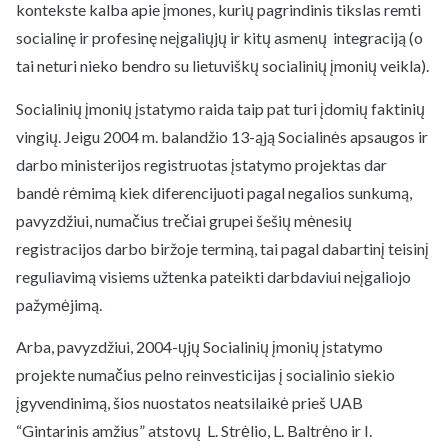
kontekste kalba apie įmones, kurių pagrindinis tikslas remti
socialinę ir profesinę neįgaliųjų ir kitų asmenų integraciją (o
tai neturi nieko bendro su lietuviškų socialinių įmonių veikla).
Socialinių įmonių įstatymo raida taip pat turi įdomių faktinių
vingių. Jeigu 2004 m. balandžio 13-ąją Socialinės apsaugos ir
darbo ministerijos registruotas įstatymo projektas dar
bandė rėmimą kiek diferencijuoti pagal negalios sunkumą,
pavyzdžiui, numačius trečiai grupei šešių mėnesių
registracijos darbo biržoje terminą, tai pagal dabartinį teisinį
reguliavimą visiems užtenka pateikti darbdaviui neįgaliojo
pažymėjimą.
Arba, pavyzdžiui, 2004-ųjų Socialinių įmonių įstatymo
projekte numačius pelno reinvesticijas į socialinio siekio
įgyvendinimą, šios nuostatos neatsilaikė prieš UAB
“Gintarinis amžius” atstovų L. Strėlio, L. Baltrėno ir I.