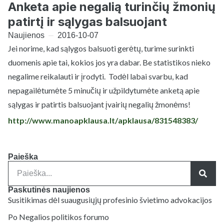
Anketa apie negalią turinčių žmonių
patirtį ir sąlygas balsuojant
Naujienos
2016-10-07
Jei norime, kad sąlygos balsuoti gerėtų, turime surinkti
duomenis apie tai, kokios jos yra dabar. Be statistikos nieko
negalime reikalauti ir įrodyti. Todėl labai svarbu, kad
nepagailėtumėte 5 minučių ir užpildytumėte anketą apie
sąlygas ir patirtis balsuojant įvairių negalių žmonėms!
http://www.manoapklausa.lt/
apklausa/831548383/
Paieška
Paskutinės naujienos
Susitikimas dėl suaugusiųjų profesinio švietimo advokacijos
Po Negalios politikos forumo