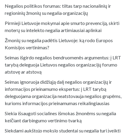
Negalios politikos forumas: tiltas tarp nacionalinių ir
regioninių žmonių su negalia organizacijų
Pirmieji Lietuvoje mokymai apie smurto prevenciją, skirti
moterų su intelekto negalia artimiausiai aplinkai
Žmonių su negalia padėtis Lietuvoje: ką rodo Europos
Komisijos vertinimas?
Seimas išgirdo negalios bendruomenės argumentus: į LRT
tarybą deleguoja Lietuvos negalios organizacijų forumo
atstovę ar atstovą
Seimas ignoruoja didžiąją dalį negalios organizacijų ir
informacijos prieinamumo ekspertus: į LRT tarybą
deleguojama organizacija neatstovauja negalios grupėms,
kurioms informacijos prieinamumas reikalingiausias
Siekia išsaugoti socialines išmokas žmonėms su negalia
keičiant darbingumo vertinimo tvarką
Siekdami aukštojo mokslo studentai su negalia turi įveikti