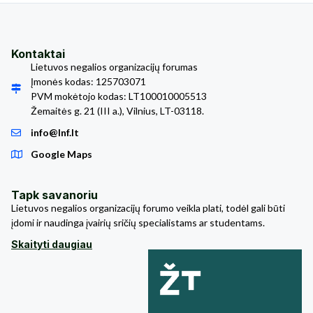
Kontaktai
Lietuvos negalios organizacijų forumas
Įmonės kodas: 125703071
PVM mokėtojo kodas: LT100010005513
Žemaitės g. 21 (III a.), Vilnius, LT-03118.
info@lnf.lt
Google Maps
Tapk savanoriu
Lietuvos negalios organizacijų forumo veikla plati, todėl gali būti
įdomi ir naudinga įvairių sričių specialistams ar studentams.
Skaityti daugiau