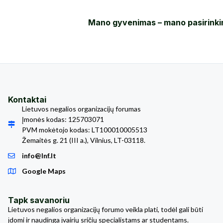
Mano gyvenimas – mano pasirink
Kontaktai
Lietuvos negalios organizacijų forumas
Įmonės kodas: 125703071
PVM mokėtojo kodas: LT100010005513
Žemaitės g. 21 (III a.), Vilnius, LT-03118.
info@lnf.lt
Google Maps
Tapk savanoriu
Lietuvos negalios organizacijų forumo veikla plati, todėl gali būti
įdomi ir naudinga įvairių sričių specialistams ar studentams.