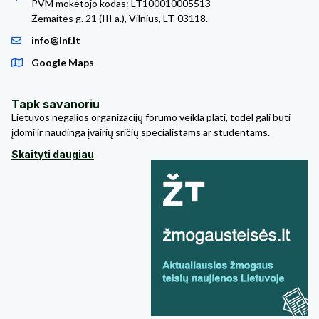
PVM mokėtojo kodas: LT100010005513
Žemaitės g. 21 (III a.), Vilnius, LT-03118.
info@lnf.lt
Google Maps
Tapk savanoriu
Lietuvos negalios organizacijų forumo veikla plati, todėl gali būti
įdomi ir naudinga įvairių sričių specialistams ar studentams.
Skaityti daugiau