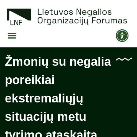
Žmonių su negalia
poreikiai
ekstremaliųjų
situacijų metu
tyrimo ataskaita