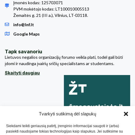
Įmonės kodas: 125703071
PVM mokėtojo kodas: LT100010005513
Žemaitės g. 21 (III a.), Vilnius, LT-03118.
info@lnf.lt
Google Maps
Tapk savanoriu
Lietuvos negalios organizacijų forumo veikla plati, todėl gali būti
įdomi ir naudinga įvairių sričių specialistams ar studentams.
Skaityti daugiau
Tvarkyti sutikimą dėl slapukų
Siekdami teikti geriausią patirtį, įrenginio informacijai saugoti ir (arba)
pasiekti naudojame tokias technologijas kaip slapukus. Jei sutiksime su