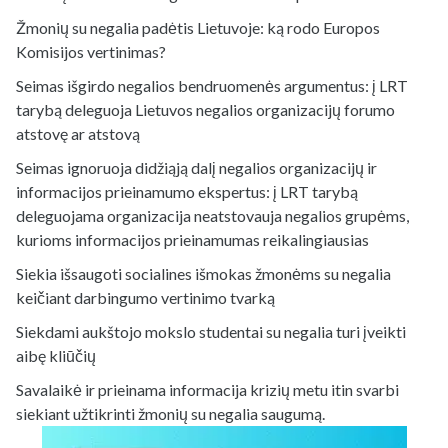
Žmonių su negalia padėtis Lietuvoje: ką rodo Europos
Komisijos vertinimas?
Seimas išgirdo negalios bendruomenės argumentus: į LRT
tarybą deleguoja Lietuvos negalios organizacijų forumo
atstovę ar atstovą
Seimas ignoruoja didžiąją dalį negalios organizacijų ir
informacijos prieinamumo ekspertus: į LRT tarybą
deleguojama organizacija neatstovauja negalios grupėms,
kurioms informacijos prieinamumas reikalingiausias
Siekia išsaugoti socialines išmokas žmonėms su negalia
keičiant darbingumo vertinimo tvarką
Siekdami aukštojo mokslo studentai su negalia turi įveikti
aibę kliūčių
Savalaikė ir prieinama informacija krizių metu itin svarbi
siekiant užtikrinti žmonių su negalia saugumą.