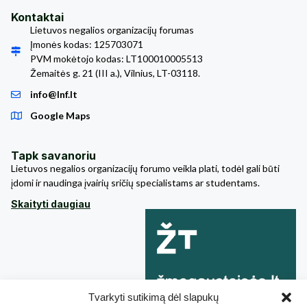
Kontaktai
Lietuvos negalios organizacijų forumas
Įmonės kodas: 125703071
PVM mokėtojo kodas: LT100010005513
Žemaitės g. 21 (III a.), Vilnius, LT-03118.
info@lnf.lt
Google Maps
Tapk savanoriu
Lietuvos negalios organizacijų forumo veikla plati, todėl gali būti
įdomi ir naudinga įvairių sričių specialistams ar studentams.
Skaityti daugiau
Tvarkyti sutikimą dėl slapukų