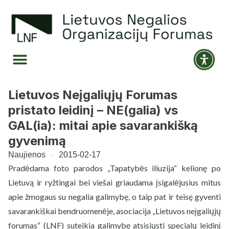
Lietuvos Neįgaliųjų Forumas
pristato leidinį – NE(galia) vs
GAL(ia): mitai apie savarankišką
gyvenimą
Naujienos
2015-02-17
Pradėdama foto parodos „Tapatybės iliuzija“ kelionę po
Lietuvą ir ryžtingai bei viešai griaudama įsigalėjusius mitus
apie žmogaus su negalia galimybę, o taip pat ir teisę gyventi
savarankiškai bendruomenėje, asociacija „Lietuvos neįgaliųjų
forumas“ (LNF) suteikia galimybę atsisiųsti specialų leidinį