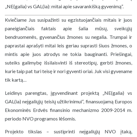
„NE(galia) vs GAL(ia): mitai apie savarankišką gyvenimą“.
Kviečiame Jus susipažinti su egzistuojančiais mitais ir juos
paneigiančiais faktais apie šalia mūsų, sveikųjų
bendruomenės, gyvenančius žmones su negalia. Trumpai ir
paprastai aprašyti mitai leis geriau suprasti šiuos žmones, o
mintis apie juos atrodys ne tokia bauginanti. Priešingai,
suteiks galimybę išsilaisvinti iš stereotipų, gerbti žmones,
kurie taip pat turi teisę ir nori gyventi oriai. Juk visi gyvename
tik kartą…
Leidinys parengtas, įgyvendinant projektą „NE(galia) vs
GAL(ia) neįgaliųjų teisių užtikrinimui“, finansuojamą Europos
Ekonominės Erdvės finansinio mechanizmo 2009-2014 m.
periodo NVO programos lėšomis.
Projekto tikslas – sustiprinti neįgaliųjų NVO įtaką,