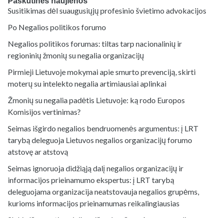
Paskutinės naujienos
Susitikimas dėl suaugusiųjų profesinio švietimo advokacijos
Po Negalios politikos forumo
Negalios politikos forumas: tiltas tarp nacionalinių ir
regioninių žmonių su negalia organizacijų
Pirmieji Lietuvoje mokymai apie smurto prevenciją, skirti
moterų su intelekto negalia artimiausiai aplinkai
Žmonių su negalia padėtis Lietuvoje: ką rodo Europos
Komisijos vertinimas?
Seimas išgirdo negalios bendruomenės argumentus: į LRT
tarybą deleguoja Lietuvos negalios organizacijų forumo
atstovę ar atstovą
Seimas ignoruoja didžiąją dalį negalios organizacijų ir
informacijos prieinamumo ekspertus: į LRT tarybą
deleguojama organizacija neatstovauja negalios grupėms,
kurioms informacijos prieinamumas reikalingiausias