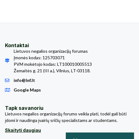
Kontaktai
Lietuvos negalios organizacijų forumas
Įmonės kodas: 125703071
PVM mokėtojo kodas: LT100010005513
Žemaitės g. 21 (III a.), Vilnius, LT-03118.
info@lnf.lt
Google Maps
Tapk savanoriu
Lietuvos negalios organizacijų forumo veikla plati, todėl gali būti
įdomi ir naudinga įvairių sričių specialistams ar studentams.
Skaityti daugiau