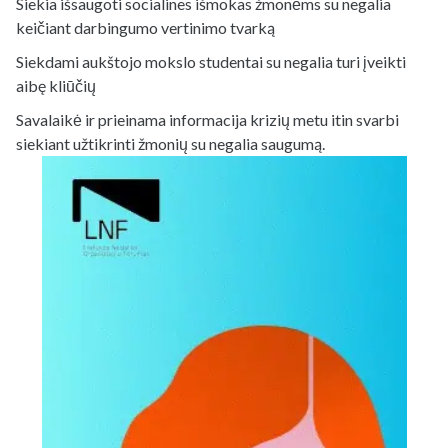
Siekia išsaugoti socialines išmokas žmonėms su negalia
keičiant darbingumo vertinimo tvarką
Siekdami aukštojo mokslo studentai su negalia turi įveikti
aibę kliūčių
Savalaikė ir prieinama informacija krizių metu itin svarbi
siekiant užtikrinti žmonių su negalia saugumą.