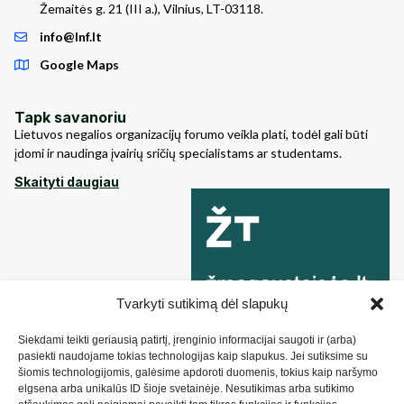
Žemaitės g. 21 (III a.), Vilnius, LT-03118.
info@lnf.lt
Google Maps
Tapk savanoriu
Lietuvos negalios organizacijų forumo veikla plati, todėl gali būti
įdomi ir naudinga įvairių sričių specialistams ar studentams.
Skaityti daugiau
Tvarkyti sutikimą dėl slapukų
Siekdami teikti geriausią patirtį, įrenginio informacijai saugoti ir (arba)
pasiekti naudojame tokias technologijas kaip slapukus. Jei sutiksime su
šiomis technologijomis, galėsime apdoroti duomenis, tokius kaip naršymo
elgsena arba unikalūs ID šioje svetainėje. Nesutikimas arba sutikimo