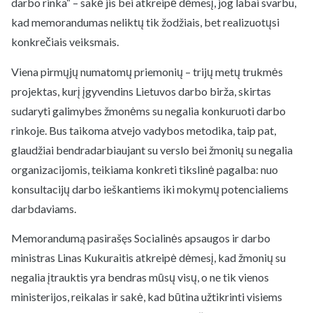
darbo rinka“ – sakė jis bei atkreipė dėmesį, jog labai svarbu,
kad memorandumas neliktų tik žodžiais, bet realizuotųsi
konkrečiais veiksmais.
Viena pirmųjų numatomų priemonių – trijų metų trukmės
projektas, kurį įgyvendins Lietuvos darbo birža, skirtas
sudaryti galimybes žmonėms su negalia konkuruoti darbo
rinkoje. Bus taikoma atvejo vadybos metodika, taip pat,
glaudžiai bendradarbiaujant su verslo bei žmonių su negalia
organizacijomis, teikiama konkreti tikslinė pagalba: nuo
konsultacijų darbo ieškantiems iki mokymų potencialiems
darbdaviams.
Memorandumą pasirašęs Socialinės apsaugos ir darbo
ministras Linas Kukuraitis atkreipė dėmesį, kad žmonių su
negalia įtrauktis yra bendras mūsų visų, o ne tik vienos
ministerijos, reikalas ir sakė, kad būtina užtikrinti visiems