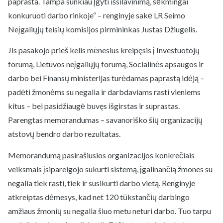
paprasta. Tampa sunkiau įgyti išsilavinimą, sėkmingai
konkuruoti darbo rinkoje“ – renginyje sakė LR Seimo
Neįgaliųjų teisių komisijos pirmininkas Justas Džiugelis.
Jis pasakojo prieš kelis mėnesius kreipęsis į Investuotojų
forumą, Lietuvos neįgaliųjų forumą, Socialinės apsaugos ir
darbo bei Finansų ministerijas turėdamas paprastą idėją –
padėti žmonėms su negalia ir darbdaviams rasti vieniems
kitus – bei pasidžiaugė buvęs išgirstas ir suprastas.
Parengtas memorandumas – savanoriško šių organizacijų
atstovų bendro darbo rezultatas.
Memorandumą pasirašiusios organizacijos konkrečiais
veiksmais įsipareigojo sukurti sistemą, įgalinančią žmones su
negalia tiek rasti, tiek ir susikurti darbo vietą. Renginyje
atkreiptas dėmesys, kad net 120 tūkstančių darbingo
amžiaus žmonių su negalia šiuo metu neturi darbo. Tuo tarpu