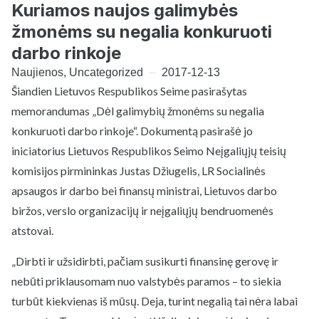
Kuriamos naujos galimybės
žmonėms su negalia konkuruoti
darbo rinkoje
Naujienos
,
Uncategorized
2017-12-13
Šiandien Lietuvos Respublikos Seime pasirašytas
memorandumas „Dėl galimybių žmonėms su negalia
konkuruoti darbo rinkoje“. Dokumentą pasirašė jo
iniciatorius Lietuvos Respublikos Seimo Neįgaliųjų teisių
komisijos pirmininkas Justas Džiugelis, LR Socialinės
apsaugos ir darbo bei finansų ministrai, Lietuvos darbo
biržos, verslo organizacijų ir neįgaliųjų bendruomenės
atstovai.
„Dirbti ir užsidirbti, pačiam susikurti finansinę gerovę ir
nebūti priklausomam nuo valstybės paramos – to siekia
turbūt kiekvienas iš mūsų. Deja, turint negalią tai nėra labai