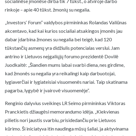
socialinėse įmonėse dirba tik 7 tūkst., o atviroje darbo
rinkoje – apie 40 tūkst. žmonių su negalia.
„Investors‘ Forum“ valdybos pirmininkas Rolandas Valiūnas
akcentavo, kad kai kurios socialiai atsakingos įmonės jau
dabar įdarbina žmones su negalia bei teigė, kad 120
tūkstančių asmenų yra didžiulis potencialas verslui. Jam
antrino ir Lietuvos neįgaliųjų forumo prezidentė Dovilė
Juodkaitė: „Šiandien mums labai svarbi diena, nes girdime,
kad žmonės su negalia yra reikalingi kaip darbuotojai,
lygiaverčiai ir lygiateisiai visuomenės nariai. Taip skatinama
pagarba, lygybė ir įvairovė visuomenėje“.
Renginio dalyvius sveikinęs LR Seimo pirmininkas Viktoras
Pranckietis džiaugėsi memorandumo idėja. „Kiekvienas
pilietis nori jaustis svarbiu, prisidedančiu prie Lietuvos
kūrimo. Ši iniciatyva itin naudinga mūsų šaliai, ja aktyvinama