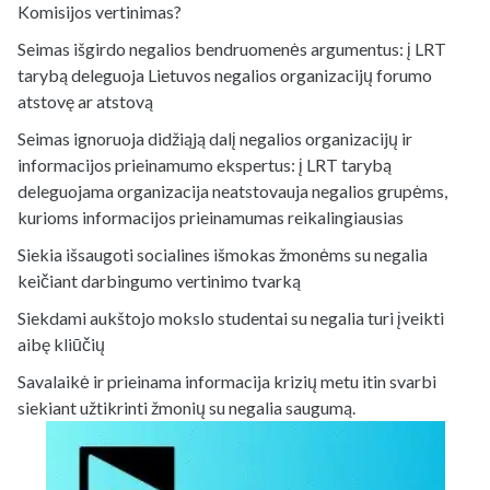
Komisijos vertinimas?
Seimas išgirdo negalios bendruomenės argumentus: į LRT
tarybą deleguoja Lietuvos negalios organizacijų forumo
atstovę ar atstovą
Seimas ignoruoja didžiąją dalį negalios organizacijų ir
informacijos prieinamumo ekspertus: į LRT tarybą
deleguojama organizacija neatstovauja negalios grupėms,
kurioms informacijos prieinamumas reikalingiausias
Siekia išsaugoti socialines išmokas žmonėms su negalia
keičiant darbingumo vertinimo tvarką
Siekdami aukštojo mokslo studentai su negalia turi įveikti
aibę kliūčių
Savalaikė ir prieinama informacija krizių metu itin svarbi
siekiant užtikrinti žmonių su negalia saugumą.