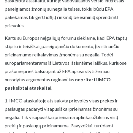
paskelbta ataskaita, kurioje vadovaujantis verslo interesais
paneigiamos žmonių su negalia teises, tokiu būdu EPA
paliekamas tik gerų idėjų rinkinių be esminių sprendimų
prievolės.
Kartu su Europos neįgaliųjų forumu siekiame, kad EPA taptų
stipriu ir teisiškai įpareigojančiu dokumentu, įtvirtinančiu
prieinamumo reikalavimus žmonėms su negalia. Todėl
europarlamentarams iš Lietuvos išsiuntėme laiškus, kuriuose
prašome prieš balsuojant už EPA apsvarstyti žemiau
nurodytus argumentus raginančius
nepritarti IMCO
paskelbtai ataskaitai.
1. IMCO ataskaitoje atsisakyta prievolės visas prekes ir
paslaugas padaryti visapusiškai prieinamas žmonėms su
negalia. Tik visapusiškai prieinama aplinka užtikrins visų
prekių ir paslaugų prieinamumą. Pavyzdžiui, turėdami