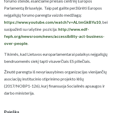
forumo stende, esančiame priešais centrinį Europos
Parlamentą Briuselyje. Taip pat galite peržiūrėti Europos
neįgaliųjų forumo parengta vaizdo medžiagą:
https://www.youtube.com/watch?v=ALtmGkBYu10
, bei
susipažinti su rašytine pozicija:
http://www.edf-
feph.org/newsroom/news/accessibility-act-business-
over-people
.
Tikimės, kad Lietuvos europarlamentarai palaikys neįgaliųjų
bendruomenės siekį tapti visaverčiais ES piliečiais.
Žinutė parengta iš nevyriausybines organizacijas vienijančių
asociacijų institucinio stiprinimo projekto lėšų
(2017/NOBP1-126), kurį finansuoja Socialinės apsaugos ir
darbo ministerija.
Paieška