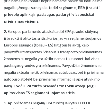
prieinamą bankomatą neprieinamame banke tik imituosime
pagalbą žmogui su negalia, todėl
raginame į EEA įtraukti
prievolę aplinką ir paslaugas padaryti visapusiškai
prieinamas visiems.
2. Europos parlamento ataskaita dėl EPA įtraukė siūlymą
išbraukti iš akto tas sritis, kurios jau yra reglamentuojamos
Europos sąjungos (toliau – ES) kitų teisės aktų, kaip
pavyzdžiui transportas. Visapusis transporto prieinamumas
žmonėms su negalia yra užtikrinamas tik tuomet, kai visos
paslaugos grandys yra prieinamos. Pavyzdžiui, žmonėms su
negalia aktualu ne tik prieinamas autobusas, bet ir prieinama
autobuso stotelė bei prieinama informaciją apie atvykimo
laiką.
Todėl EPA turės prasmės tik tokiu atveju jeigu
apims visas ES reglamentuojamas sritis.
3. Apibrėždamas negalią EPA turėtų laikytis JTNTK