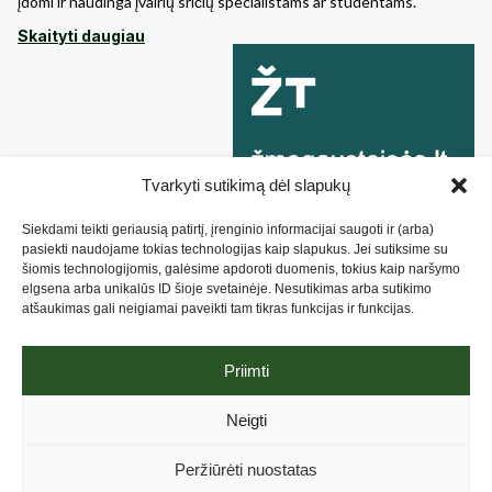
įdomi ir naudinga įvairių sričių specialistams ar studentams.
Skaityti daugiau
Tvarkyti sutikimą dėl slapukų
Siekdami teikti geriausią patirtį, įrenginio informacijai saugoti ir (arba)
pasiekti naudojame tokias technologijas kaip slapukus. Jei sutiksime su
šiomis technologijomis, galėsime apdoroti duomenis, tokius kaip naršymo
elgsena arba unikalūs ID šioje svetainėje. Nesutikimas arba sutikimo
atšaukimas gali neigiamai paveikti tam tikras funkcijas ir funkcijas.
Priimti
Lietuvos Negalios Organizacijų Forumas, 2019. Sukurta
Neigti
NBRANDED
, optimizuota
Attention Insight
.
Privatumo pranešimas
.
Aukojimo taisyklės
Peržiūrėti nuostatas