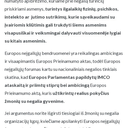
numatyto apibrėžimo, kuriame prie negalią turinčių
priskiriami asmenys,
turintys
ilgalaikių fizinių, psichikos,
intelekto ar jutimo sutrikimų, kurie sąveikaudami su
įvairiomis kliūtimis gali trukdyti šiems asmenims
visapusiškai ir veiksmingai dalyvauti visuomenėje lygiai
su kitais asmenimis.
Europos neįgaliųjų bendruomenei yra reikalingas ambicingas
ir visaapimantis Europos Prieinamumo aktas, todėl Europos
neįgaliųjų forumas kartu su nacionaliniais negalios tinklais
skatina, kad
Europos Parlamentas papildytų IMCO
ataskaitą ir priimtų stiprų bei ambicingą
Europos
Prieinamumo aktą, kuris
užtikrintų realius pokyčius
žmonių su negalia gyvenime.
Jei argumentus norite išgirsti tiesiogiai iš žmonių su negalia
organizacijų lųpų, kviečiame apsilankyti Europos neįgaliųjų