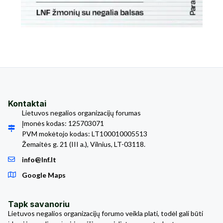
Kontaktai
Lietuvos negalios organizacijų forumas
Įmonės kodas: 125703071
PVM mokėtojo kodas: LT100010005513
Žemaitės g. 21 (III a.), Vilnius, LT-03118.
info@lnf.lt
Google Maps
Tapk savanoriu
Lietuvos negalios organizacijų forumo veikla plati, todėl gali būti