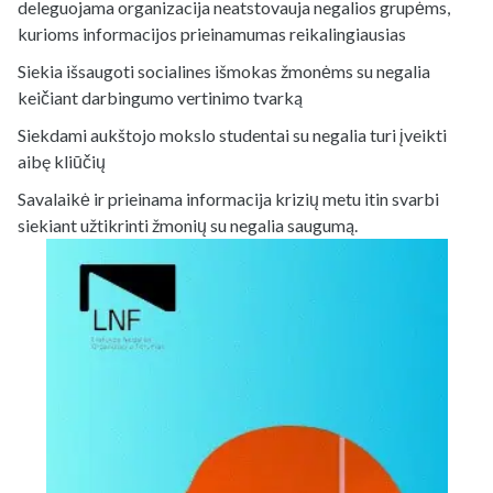
deleguojama organizacija neatstovauja negalios grupėms,
kurioms informacijos prieinamumas reikalingiausias
Siekia išsaugoti socialines išmokas žmonėms su negalia
keičiant darbingumo vertinimo tvarką
Siekdami aukštojo mokslo studentai su negalia turi įveikti
aibę kliūčių
Savalaikė ir prieinama informacija krizių metu itin svarbi
siekiant užtikrinti žmonių su negalia saugumą.