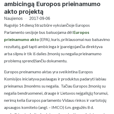
ambicingą Europos prieinamumo
akto projektą
Naujienos
2017-09-06
Rugsėjo 14 dieną Strazbūre vyksiančioje Europos
Parlamento sesijoje bus balsuojama dėl
Europos
prieinamumo akto
(EPA), kuris, priklausomai nuo balsavimo
rezultatų, gali tapti ambicinga ir įpareigojančia direktyva
arba silpnu ir tik iš dalies žmonių su negalia prieinamumo
problemą sprendžiančiu dokumentu.
Europos preinamumo aktas yra sveikintina Europos
Komisijos iniciatyva paslaugas ir produktus padaryti labiau
prieinamus žmonėms su negalia. Tačiau Europos žmonių su
negalia bendruomenei, drauge ir Lietuvos neįgaliųjų forumui,
nerimą kelia Europos parlamento Vidaus rinkos ir vartotojų
apsaugos komiteto (angl. – IMCO) š.m. gegužės 8 d.