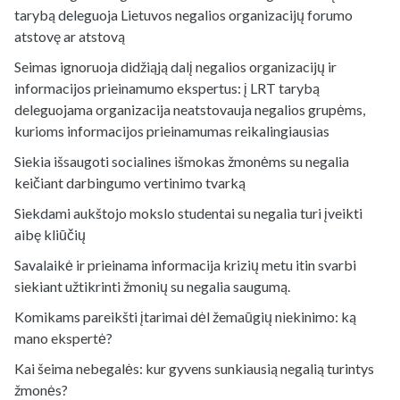
tarybą deleguoja Lietuvos negalios organizacijų forumo
atstovę ar atstovą
Seimas ignoruoja didžiąją dalį negalios organizacijų ir
informacijos prieinamumo ekspertus: į LRT tarybą
deleguojama organizacija neatstovauja negalios grupėms,
kurioms informacijos prieinamumas reikalingiausias
Siekia išsaugoti socialines išmokas žmonėms su negalia
keičiant darbingumo vertinimo tvarką
Siekdami aukštojo mokslo studentai su negalia turi įveikti
aibę kliūčių
Savalaikė ir prieinama informacija krizių metu itin svarbi
siekiant užtikrinti žmonių su negalia saugumą.
Komikams pareikšti įtarimai dėl žemaūgių niekinimo: ką
mano ekspertė?
Kai šeima nebegalės: kur gyvens sunkiausią negalią turintys
žmonės?