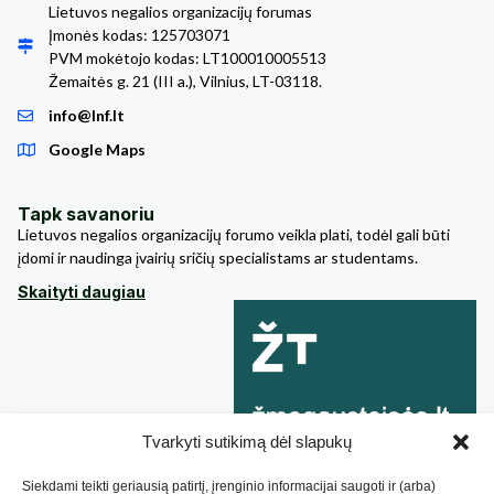
Lietuvos negalios organizacijų forumas
Įmonės kodas: 125703071
PVM mokėtojo kodas: LT100010005513
Žemaitės g. 21 (III a.), Vilnius, LT-03118.
info@lnf.lt
Google Maps
Tapk savanoriu
Lietuvos negalios organizacijų forumo veikla plati, todėl gali būti
įdomi ir naudinga įvairių sričių specialistams ar studentams.
Skaityti daugiau
Tvarkyti sutikimą dėl slapukų
Siekdami teikti geriausią patirtį, įrenginio informacijai saugoti ir (arba)