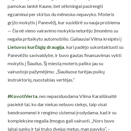
pamokas lankė Kaune, bet sėkmingai pasirengti
egzaminui per skirtus du mėnesius nepavyko. Moteris
grįžo mokytis į Panevėžį, kur susidūrė su nauja problema
— čia nė vieno vairavimo mokykla neturėjo žmonėms su
negalia pritaikyto automobilio. Galiausiai Vilma kreipėsi į
Lietuvos kurčiųjų draugija
, kuri padėjo sukontaktuoti su
Panevėžio savivaldybe, ir buvo gautas finansavimas vykti
mokytis į Šiaulius. Šį miestą moteris paliko jau su
vairuotojo pažymėjimu: „Šiauliuose turėjau puikų
instruktorių, nuostabias vertėjas.”
#KovotiVerta
, nes nepasiduodama Vilma Karaliūnaitė
pasiekė tai, ko dar niekas nebuvo siekęs, taip visai
bendruomenei ir rengimo sistemai įrodydama, kad ir su
kompleksine negalia žmogus gali vairuoti. „Nors buvo
labai sunku ir tai truko dvejus metus, man pavyko”, –