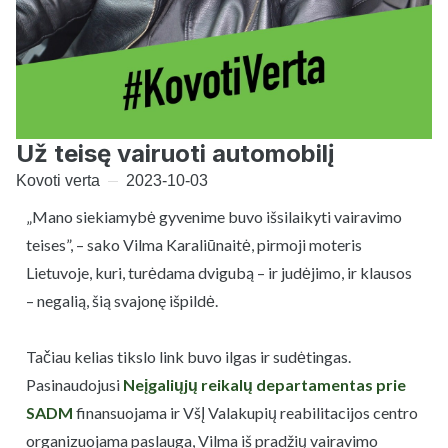
Už teisę vairuoti automobilį
Kovoti verta
2023-10-03
„Mano siekiamybė gyvenime buvo išsilaikyti vairavimo
teises”, – sako Vilma Karaliūnaitė, pirmoji moteris
Lietuvoje, kuri, turėdama dvigubą – ir judėjimo, ir klausos
– negalią, šią svajonę išpildė.
Tačiau kelias tikslo link buvo ilgas ir sudėtingas.
Pasinaudojusi
Neįgaliųjų reikalų departamentas prie
SADM
finansuojama ir VšĮ Valakupių reabilitacijos centro
organizuojama paslauga, Vilma iš pradžių vairavimo