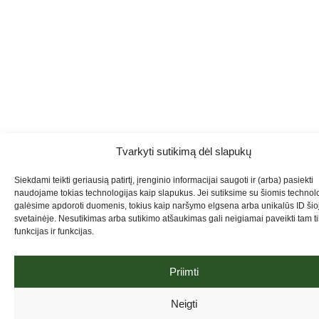
Tvarkyti sutikimą dėl slapukų
Siekdami teikti geriausią patirtį, įrenginio informacijai saugoti ir (arba) pasiekti
naudojame tokias technologijas kaip slapukus. Jei sutiksime su šiomis technol
galėsime apdoroti duomenis, tokius kaip naršymo elgsena arba unikalūs ID šio
svetainėje. Nesutikimas arba sutikimo atšaukimas gali neigiamai paveikti tam t
funkcijas ir funkcijas.
Priimti
Neigti