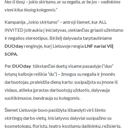
Nes iš tiesų – jokio skirtumo, ar su negalia, ar be jos – vadinkime
vieni kitus tiesiog kolegomis.”
Kampanija „Jokio skirtumo“ – antroji šiemet, kur ALL
INVITED įsitraukia į iniciatyvas, siekiančias griauti užimtumo
ir negalios stereotipus. Birželį dalyvauta tarptautiniame
DUOday
renginyje, kurį Lietuvoje rengia
LNF nariai VšĮ
SOPA.
Per
DUOday
tūkstančiai duetų visame pasaulyje (“duo”
lotynų kalboje reiškia “du”) – žmogus su negalia ir įmonės
darbuotojas, praleidžia dieną kartu: susipažįsta su įmone iš
vidaus, atlieka įprastas darbuotojų užduotis, dalyvauja
susitikimuose, bendrauja su kolegomis.
Šiemet Lietuvoje buvo pasiūlyta išbandyti virš šimto
skirtingų darbo vietų. Iniciatyvos dalyviai susipažino su
kosmetologų, floristų, teatro kostiumų dailininkų, režisierių,