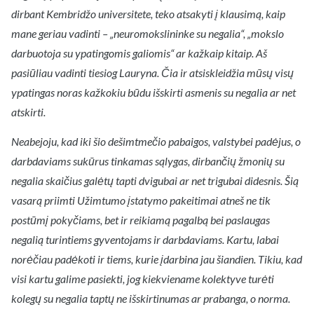
dirbant Kembridžo universitete, teko atsakyti į klausimą, kaip
mane geriau vadinti – „neuromokslininke su negalia“, „mokslo
darbuotoja su ypatingomis galiomis“ ar kažkaip kitaip. Aš
pasiūliau vadinti tiesiog Lauryna. Čia ir atsiskleidžia mūsų visų
ypatingas noras kažkokiu būdu išskirti asmenis su negalia ar net
atskirti.
Neabejoju, kad iki šio dešimtmečio pabaigos, valstybei padėjus, o
darbdaviams sukūrus tinkamas sąlygas, dirbančių žmonių su
negalia skaičius galėtų tapti dvigubai ar net trigubai didesnis. Šią
vasarą priimti Užimtumo įstatymo pakeitimai atneš ne tik
postūmį pokyčiams, bet ir reikiamą pagalbą bei paslaugas
negalią turintiems gyventojams ir darbdaviams. Kartu, labai
norėčiau padėkoti ir tiems, kurie įdarbina jau šiandien. Tikiu, kad
visi kartu galime pasiekti, jog kiekviename kolektyve turėti
kolegų su negalia taptų ne išskirtinumas ar prabanga, o norma.