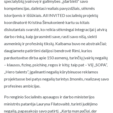
specialybių įvairovę ir galimybes „įdarbinti“ savo
kompetencijas, dalintasi realiais pavyzdžiais, sėkmės
istorijomis ir iššūkiais. All INVITED socialinių projektų
koordinatorė Kristina Šimukonienė kartu su kitais
diskutantais svarstė, ko reikia sėkmingai integracijai į atvirą
darbo rinką, kaip įprasminti save, rasti savo nišą, siekti
asmeninių ir profesinių tikslų. Kalbama buvo ne abstrakčiai;
daugiamete patirtimi dalijosi bendrovė Rimi, kurios
parduotuvėse dirba apie 150 asmenų, turinčių įvairių negalių
– klausos, fizinę, psichinę, regos ir kitų; taip pat – VšĮ „SOPA“,
„Hero talents“, įgalinanti negalią kūrybinuose reklamos
projektuose bei patys negalią turintys žmonės, realizavę savo
profesines ambicijas.
Po renginio Socialinės apsaugos ir darbo ministerijos
ministrės patarėja Lauryna Filatovaitė, turinti judėjimo
negalią, papasakojo savo patirtį. „
Kartą man pačiai, dar