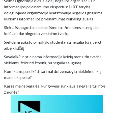
Seimas ignoruoja didžiąją dalį negalios organizacijų ir
informacijos prieinamumo ekspertus: į LRT tarybą
deleguojama organizacija neatstovauja negalios grupėms,
kurioms informacijos prieinamumas reikalingiausias
Siekia išsaugoti socialines išmokas žmonėms su negalia
keičiant darbingumo vertinimo tvarką
Siekdami aukštojo mokslo studentai su negalia turi įveikti
aibę kliūčių
Savalaikė ir prieinama informacija krizių metu itin svarbi
siekiant užtikrinti žmonių su negalia saugumą.
Komikams pareikšti įtarimai dėl žemaūgių niekinimo: ką
mano ekspertė?
Kai šeima nebegalės: kur gyvens sunkiausią negalią turintys
žmonės?