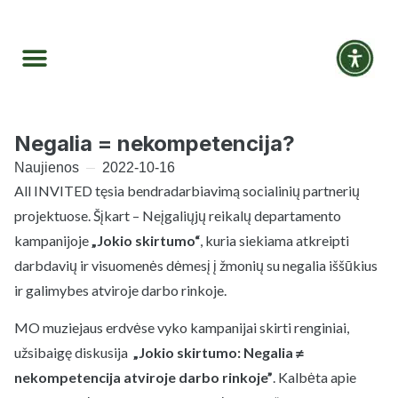
Negalia = nekompetencija?
Naujienos
2022-10-16
All INVITED tęsia bendradarbiavimą socialinių partnerių
projektuose. Šįkart – Neįgaliųjų reikalų departamento
kampanijoje
„Jokio skirtumo“
, kuria siekiama atkreipti
darbdavių ir visuomenės dėmesį į žmonių su negalia iššūkius
ir galimybes atviroje darbo rinkoje.
MO muziejaus erdvėse vyko kampanijai skirti renginiai,
užsibaigę diskusija
„Jokio skirtumo: Negalia ≠
nekompetencija atviroje darbo rinkoje”
. Kalbėta apie