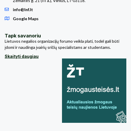
Žemaitės g. 21 (III a.), Vilnius, LT-03118.
info@lnf.lt
Google Maps
Tapk savanoriu
Lietuvos negalios organizacijų forumo veikla plati, todėl gali būti
įdomi ir naudinga įvairių sričių specialistams ar studentams.
Skaityti daugiau