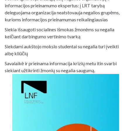
informacijos prieinamumo ekspertus: į LRT tarybą
deleguojama organizacija neatstovauja negalios grupėms,
kurioms informacijos prieinamumas reikalingiausias
Siekia išsaugoti socialines išmokas žmonėms su negalia
keičiant darbingumo vertinimo tvarką
Siekdami aukštojo mokslo studentai su negalia turi įveikti
aibę kliūčių
Savalaikė ir prieinama informacija krizių metu itin svarbi
siekiant užtikrinti žmonių su negalia saugumą.