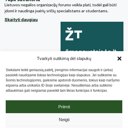
Lietuvos negalios organizacijų forumo veikla plati, todėl gali būti
įdomi ir naudinga įvairių sričių specialistams ar studentams.
Skaityti daugiau
Tvarkyti sutikimą dėl slapukų
Siekdami teikti geriausią patirtį, įrenginio informacijai saugoti ir (arba)
pasiekti naudojame tokias technologijas kaip slapukus. Jei sutiksime su
šiomis technologijomis, galėsime apdoroti duomenis, tokius kaip naršymo
elgsena arba unikalūs ID šioje svetainėje. Nesutikimas arba sutikimo
atšaukimas gali neigiamai paveikti tam tikras funkcijas ir funkcijas.
Priimti
Lietuvos Negalios Organizacijų Forumas, 2019. Sukurta
Neigti
NBRANDED
, optimizuota
Attention Insight
.