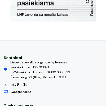
Kontaktai
Lietuvos negalios organizacijų forumas
Įmonės kodas: 125703071
PVM mokėtojo kodas: LT100010005513
Žemaitės g. 21 (III a.), Vilnius, LT-03118.
info@lnf.lt
Google Maps
Tapk savanoriu