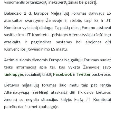
visuomenės organizacijų ir ekspertų žinias bei patirtį.
Balandžio 2 d. Europos Neįgaliųjų Forumas dalyvaus ES
ataskaitos svarstyme Ženevoje ir stebės tarp ES ir JT
Komiteto vyksiantį dialogą. Tą pačią dieną Forumo atstovai
susitiks ir su JT Komitetu – pristatys Alternatyviąją (šešėlinę)
ataskaitą ir pagrindines pastabas bei abejones dėl
Konvencijos įgyvendinimo ES mastu.
Artimiausiomis dienomis Europos Neįgaliųjų Forumas nuolat
teiks informaciją apie tai, kas vyksta Ženevoje savo
tinklapyje
, socialinių tinklų
Facebook
ir
Twitter
paskyrose.
Lietuvos neįgaliųjų forumas šiuo metu taip pat rengia
Alternatyviąją (šešėlinę) ataskaitą dėl tikrosios Lietuvos
žmonių su negalia situacijos šalyje, kurią JT Komitetui
pateiks dar šių metų pabaigoje.