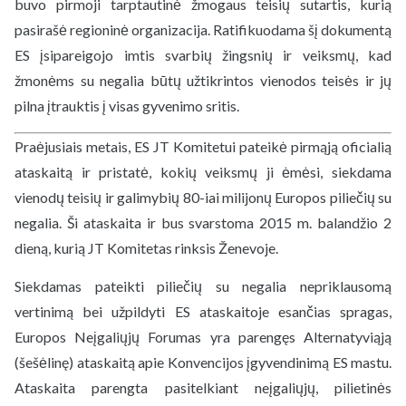
buvo pirmoji tarptautinė žmogaus teisių sutartis, kurią
pasirašė regioninė organizacija. Ratifikuodama šį dokumentą
ES įsipareigojo imtis svarbių žingsnių ir veiksmų, kad
žmonėms su negalia būtų užtikrintos vienodos teisės ir jų
pilna įtrauktis į visas gyvenimo sritis.
Praėjusiais metais, ES JT Komitetui pateikė pirmąją oficialią
ataskaitą ir pristatė, kokių veiksmų ji ėmėsi, siekdama
vienodų teisių ir galimybių 80-iai milijonų Europos piliečių su
negalia. Ši ataskaita ir bus svarstoma 2015 m. balandžio 2
dieną, kurią JT Komitetas rinksis Ženevoje.
Siekdamas pateikti piliečių su negalia nepriklausomą
vertinimą bei užpildyti ES ataskaitoje esančias spragas,
Europos Neįgaliųjų Forumas yra parengęs Alternatyviąją
(šešėlinę) ataskaitą apie Konvencijos įgyvendinimą ES mastu.
Ataskaita parengta pasitelkiant neįgaliųjų, pilietinės