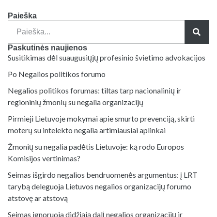
Paieška
Paskutinės naujienos
Susitikimas dėl suaugusiųjų profesinio švietimo advokacijos
Po Negalios politikos forumo
Negalios politikos forumas: tiltas tarp nacionalinių ir
regioninių žmonių su negalia organizacijų
Pirmieji Lietuvoje mokymai apie smurto prevenciją, skirti
moterų su intelekto negalia artimiausiai aplinkai
Žmonių su negalia padėtis Lietuvoje: ką rodo Europos
Komisijos vertinimas?
Seimas išgirdo negalios bendruomenės argumentus: į LRT
tarybą deleguoja Lietuvos negalios organizacijų forumo
atstovę ar atstovą
Seimas ignoruoja didžiąją dalį negalios organizacijų ir