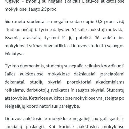
rugsėjo – žmonių su negalia skaičius Lietuvos aukštosiose
mokyklose išaugo 23 proc.
Šiuo metu studentai su negalia sudaro apie 0,3 proc. visų
studijuojančiųjų. Tyrime dalyvavo 51 šalies aukštoji mokykla.
Išsamią ataskaitą tyrimui iš jų pateikė 36 aukštosios
mokyklos. Tyrimas buvo atliktas Lietuvos studentų sąjungos
iniciatyva.
Tyrimo duomenimis, studentų su negalia reikalus koordinuoti
šalies aukštosiose mokyklose dažniausiai įpareigojami
dekanatai, studijų skyriai, prorektoriai akademiniams
reikalams, darbuotojų sveikatos ir saugos skyriai, Studentų
atstovybės. Keturiose aukštosiose mokyklose yra įsteigta po
Neįgaliųjų koordinatoriaus pareigybę.
Lietuvos aukštosiose mokyklose neįgalieji jau gali gauti ir
specialių paslaugų. Kai kuriose aukštosios mokyklose