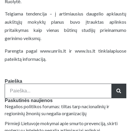
Ruolytė.
Teigiama tendencija – į artimiausius daugelio apklaustų
aukštųjų mokyklų planus buvo įtrauktas aplinkos
pritaikymas kaip vienas būtinų studijų prieinamumo
gerinimo veiksmų.
Parengta pagal www.unriis.lt ir www.lss.lt tinklalapiuose
pateiktą informaciją.
Paieška
Paskutinės naujienos
Negalios politikos forumas: tiltas tarp nacionalinių ir
regioninių žmonių su negalia organizacijų
Pirmieji Lietuvoje mokymai apie smurto prevenciją, skirti
moterų su intelekto negalia artimiausiai aplinkai