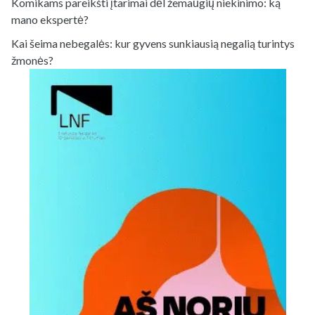
Komikams pareikšti įtarimai dėl žemaūgių niekinimo: ką
mano ekspertė?
Kai šeima nebegalės: kur gyvens sunkiausią negalią turintys
žmonės?