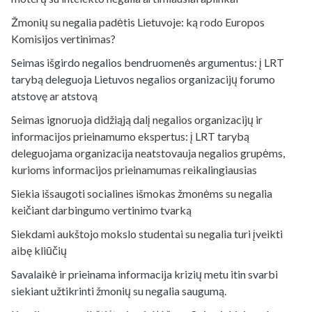
Žmonių su negalia padėtis Lietuvoje: ką rodo Europos
Komisijos vertinimas?
Seimas išgirdo negalios bendruomenės argumentus: į LRT
tarybą deleguoja Lietuvos negalios organizacijų forumo
atstovę ar atstovą
Seimas ignoruoja didžiąją dalį negalios organizacijų ir
informacijos prieinamumo ekspertus: į LRT tarybą
deleguojama organizacija neatstovauja negalios grupėms,
kurioms informacijos prieinamumas reikalingiausias
Siekia išsaugoti socialines išmokas žmonėms su negalia
keičiant darbingumo vertinimo tvarką
Siekdami aukštojo mokslo studentai su negalia turi įveikti
aibę kliūčių
Savalaikė ir prieinama informacija krizių metu itin svarbi
siekiant užtikrinti žmonių su negalia saugumą.