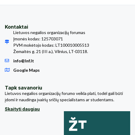
Kontaktai
Lietuvos negalios organizacijų forumas
Įmonės kodas: 125703071
PVM mokėtojo kodas: LT100010005513
Žemaitės g. 21 (III a.), Vilnius, LT-03118.
info@lnf.lt
Google Maps
Tapk savanoriu
Lietuvos negalios organizacijų forumo veikla plati, todėl gali būti
įdomi ir naudinga įvairių sričių specialistams ar studentams.
Skaityti daugiau