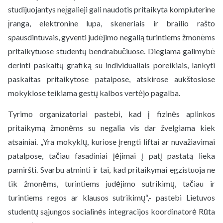
studijuojantys neįgalieji gali naudotis pritaikyta kompiuterine
įranga, elektronine lupa, skeneriais ir brailio rašto
spausdintuvais, gyventi judėjimo negalią turintiems žmonėms
pritaikytuose studentų bendrabučiuose. Diegiama galimybė
derinti paskaitų grafiką su individualiais poreikiais, lankyti
paskaitas pritaikytose patalpose, atskirose aukštosiose
mokyklose teikiama gestų kalbos vertėjo pagalba.
Tyrimo organizatoriai pastebi, kad į fizinės aplinkos
pritaikymą žmonėms su negalia vis dar žvelgiama kiek
atsainiai. „Yra mokyklų, kuriose įrengti liftai ar nuvažiavimai
patalpose, tačiau fasadiniai įėjimai į patį pastatą lieka
pamiršti. Svarbu atminti ir tai, kad pritaikymai egzistuoja ne
tik žmonėms, turintiems judėjimo sutrikimų, tačiau ir
turintiems regos ar klausos sutrikimų“,- pastebi Lietuvos
studentų sąjungos socialinės integracijos koordinatorė Rūta