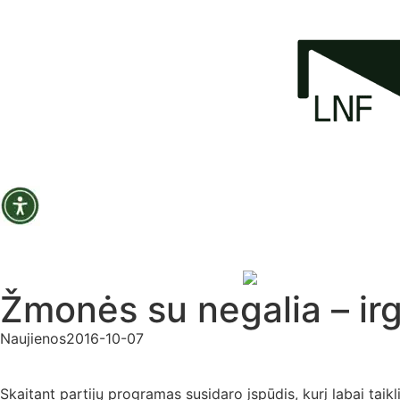
Žmonės su negalia – irgi
Naujienos
2016-10-07
Skaitant partijų programas susidaro įspūdis, kurį labai taik