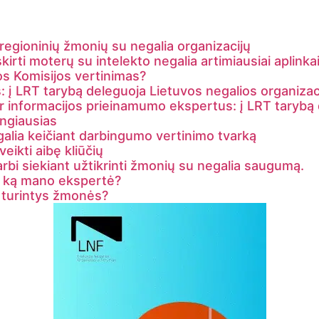
r regioninių žmonių su negalia organizacijų
irti moterų su intelekto negalia artimiausiai aplinka
os Komisijos vertinimas?
į LRT tarybą deleguoja Lietuvos negalios organizac
ų ir informacijos prieinamumo ekspertus: į LRT taryb
ngiausias
alia keičiant darbingumo vertinimo tvarką
eikti aibę kliūčių
varbi siekiant užtikrinti žmonių su negalia saugumą.
: ką mano ekspertė?
 turintys žmonės?