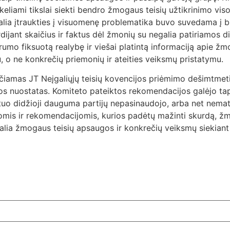
iami tikslai siekti bendro žmogaus teisių užtikrinimo visos
galia įtraukties į visuomenę problematika buvo suvedama į b
ijant skaičius ir faktus dėl žmonių su negalia patiriamos di
orumo fiksuotą realybę ir viešai platintą informaciją apie žmo
u, o ne konkrečių priemonių ir ateities veiksmų pristatymu.
nčiamas JT Neįgaliųjų teisių kovencijos priėmimo dešimtmetis
s nuostatas. Komiteto pateiktos rekomendacijos galėjo tapti
u tuo didžioji dauguma partijų nepasinaudojo, arba net nemat
is ir rekomendacijomis, kurios padėtų mažinti skurdą, žmoni
negalia žmogaus teisių apsaugos ir konkrečių veiksmų siekiant