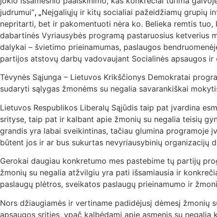
jokio išsamesnio paaiškinimo, kas konkrečiai turima galvoje 
judrumui“
, „
Neįgaliųjų ir kitų socialiai pažeidžiamų grupių in
nepritarti, bet ir pakomentuoti nėra ko. Belieka remtis tuo,
dabartinės Vyriausybės programą pastaruosius ketverius met
dalykai – švietimo prieinamumas, paslaugos bendruomenėje,
partijos atstovų darbų vadovaujant Socialinės apsaugos ir d
Tėvynės Sąjunga – Lietuvos Krikščionys Demokratai programoj
sudaryti sąlygas žmonėms su negalia savarankiškai mokytis
Lietuvos Respublikos Liberalų Sąjūdis taip pat įvardina esm
srityse, taip pat ir kalbant apie žmonių su negalia teisių g
grandis yra labai sveikintinas, tačiau glumina programoje į
būtent jos ir ar bus sukurtas nevyriausybinių organizacijų
Gerokai daugiau konkretumo mes pastebime tų partijų progra
žmonių su negalia atžvilgiu yra pati išsamiausia ir konkreč
paslaugų plėtros, sveikatos paslaugų prieinamumo ir žmoni
Nors džiaugiamės ir vertiname padidėjusį dėmesį žmonių su 
apsaugos srities, ypač kalbėdami apie asmenis su negalia ka