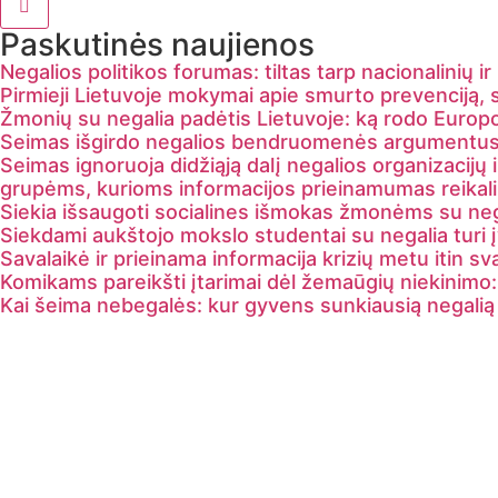
Paskutinės naujienos
Negalios politikos forumas: tiltas tarp nacionalinių i
Pirmieji Lietuvoje mokymai apie smurto prevenciją, sk
Žmonių su negalia padėtis Lietuvoje: ką rodo Europ
Seimas išgirdo negalios bendruomenės argumentus: 
Seimas ignoruoja didžiąją dalį negalios organizacij
grupėms, kurioms informacijos prieinamumas reikali
Siekia išsaugoti socialines išmokas žmonėms su neg
Siekdami aukštojo mokslo studentai su negalia turi įv
Savalaikė ir prieinama informacija krizių metu itin s
Komikams pareikšti įtarimai dėl žemaūgių niekinimo
Kai šeima nebegalės: kur gyvens sunkiausią negalią