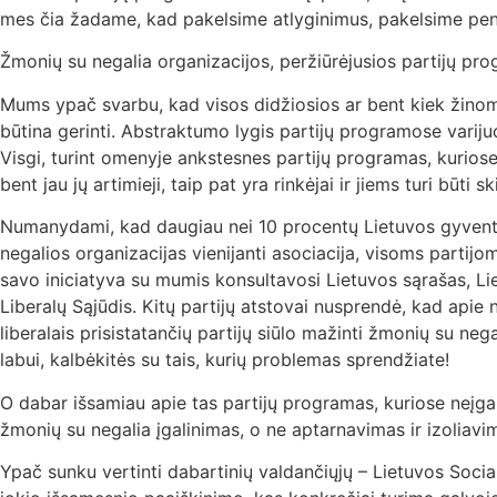
mes čia žadame, kad pakelsime atlyginimus, pakelsime pensija
Žmonių su negalia organizacijos, peržiūrėjusios partijų prog
Mums ypač svarbu, kad visos didžiosios ar bent kiek žinome
būtina gerinti. Abstraktumo lygis partijų programose variju
Visgi, turint omenyje ankstesnes partijų programas, kurios
bent jau jų artimieji, taip pat yra rinkėjai ir jiems turi būt
Numanydami, kad daugiau nei 10 procentų Lietuvos gyventojų,
negalios organizacijas vienijanti asociacija, visoms partijoms
savo iniciatyva su mumis konsultavosi Lietuvos sąrašas, Li
Liberalų Sąjūdis. Kitų partijų atstovai nusprendė, kad apie 
liberalais prisistatančių partijų siūlo mažinti žmonių su nega
labui, kalbėkitės su tais, kurių problemas sprendžiate!
O dabar išsamiau apie tas partijų programas, kuriose neįgali
žmonių su negalia įgalinimas, o ne aptarnavimas ir izoliavi
Ypač sunku vertinti dabartinių valdančiųjų – Lietuvos Soci