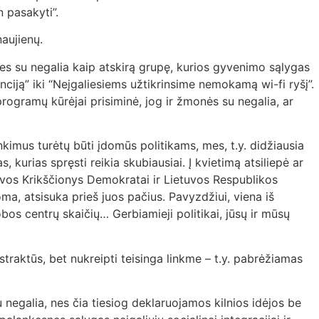
n pasakyti”.
naujienų.
es su negalia kaip atskirą grupę, kurios gyvenimo sąlygas
nciją” iki “Neįgaliesiems užtikrinsime nemokamą wi-fi ryšį”.
ogramų kūrėjai prisiminė, jog ir žmonės su negalia, ar
kimus turėtų būti įdomūs politikams, mes, t.y. didžiausia
 kurias spręsti reikia skubiausiai. Į kvietimą atsiliepė ar
tuvos Krikščionys Demokratai ir Lietuvos Respublikos
ma, atsisuka prieš juos pačius. Pavyzdžiui, viena iš
lobos centrų skaičių… Gerbiamieji politikai, jūsų ir mūsų
traktūs, bet nukreipti teisinga linkme – t.y. pabrėžiamas
negalia, nes čia tiesiog deklaruojamos kilnios idėjos be