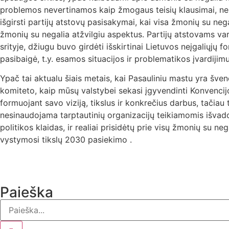
problemos nevertinamos kaip žmogaus teisių klausimai, nekel
išgirsti partijų atstovų pasisakymai, kai visa žmonių su ne
žmonių su negalia atžvilgiu aspektus. Partijų atstovams vard
srityje, džiugu buvo girdėti išskirtinai Lietuvos neįgaliųjų f
pasibaigė, t.y. esamos situacijos ir problematikos įvardijim
Ypač tai aktualu šiais metais, kai Pasauliniu mastu yra šve
komiteto, kaip mūsų valstybei sekasi įgyvendinti Konvencijo
formuojant savo viziją, tikslus ir konkrečius darbus, tačia
nesinaudojama tarptautinių organizacijų teikiamomis išvadom
politikos klaidas, ir realiai prisidėtų prie visų žmonių su 
vystymosi tikslų 2030 pasiekimo .
Paieška