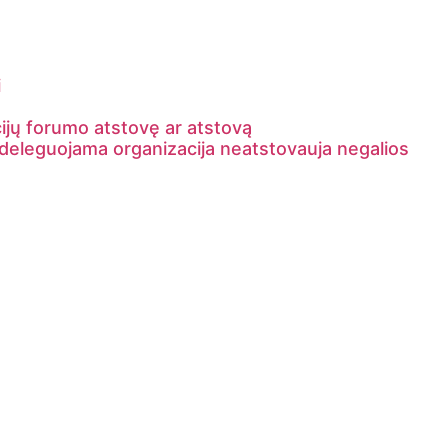
i
ijų forumo atstovę ar atstovą
ą deleguojama organizacija neatstovauja negalios