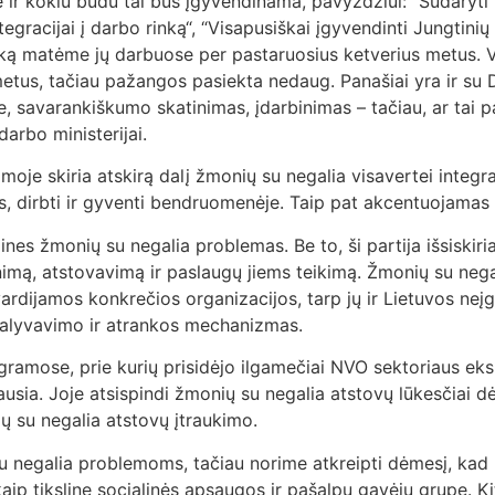
ir kokiu būdu tai bus įgyvendinama, pavyzdžiui: “Sudaryti pa
tegracijai į darbo rinką“, “Visapusiškai įgyvendinti Jungtinių 
 ką matėme jų darbuose per pastaruosius ketverius metus. Vis
us, tačiau pažangos pasiekta nedaug. Panašiai yra ir su Da
 savarankiškumo skatinimas, įdarbinimas – tačiau, ar tai p
arbo ministerijai.
e skiria atskirą dalį žmonių su negalia visavertei integrac
, dirbti ir gyventi bendruomenėje. Taip pat akcentuojamas
ines žmonių su negalia problemas. Be to, ši partija išsiski
ynimą, atstovavimą ir paslaugų jiems teikimą. Žmonių su negal
vardijamos konkrečios organizacijos, tarp jų ir Lietuvos ne
 dalyvavimo ir atrankos mechanizmas.
mose, prie kurių prisidėjo ilgamečiai NVO sektoriaus ekspe
iausia. Joje atsispindi žmonių su negalia atstovų lūkesčiai 
ų su negalia atstovų įtraukimo.
negalia problemoms, tačiau norime atkreipti dėmesį, kad da
ip tikslinę socialinės apsaugos ir pašalpų gavėjų grupę. Kit