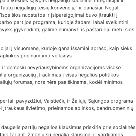
lankesnes sąlygas neįgaliųjų socialinei integracijai ir
Tautų neįgaliųjų teisių konvenciją” ir panašiai. Negali
os šios nuostatos ir įsipareigojimai buvo įtraukti į
rbo partijos programa, kurioje žadami labai sveikintini
avyks įgyvendinti, galime numanyti iš pastaruoju metu šios
ijai į visuomenę, kurioje gana išsamiai aprašo, kaip sieks
 aplinkos prieinamumo veiksnys.
ria ir dėmesiu nevyriausybinėms organizacijoms visose
ia organizacijų įtraukimas į visas negalios politikos
įgaliųjų forumas, nors nėra paaiškinama, kodėl minimos
rtai, pavyzdžiui, Valstiečių ir Žaliųjų Sąjungos programa
dėl įtraukaus švietimo, prieinamos aplinkos, bendruomeninių
ugelis partijų negalios klausimus priskiria prie socialinės
aip tariant, žmonių su negalia klausimai ir vardijamos