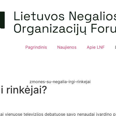
Pagrindinis
Naujienos
Apie LNF
 rinkėjai?
liai vienuose televizijos debatuose savo nenaudai įvardino p