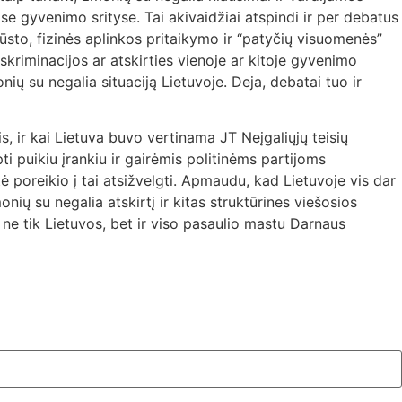
e gyvenimo srityse. Tai akivaidžiai atspindi ir per debatus
ūsto, fizinės aplinkos pritaikymo ir “patyčių visuomenės”
skriminacijos ar atskirties vienoje ar kitoje gyvenimo
nių su negalia situaciją Lietuvoje. Deja, debatai tuo ir
, ir kai Lietuva buvo vertinama JT Neįgaliųjų teisių
 puikiu įrankiu ir gairėmis politinėms partijoms
ė poreikio į tai atsižvelgti. Apmaudu, kad Lietuvoje vis dar
ų su negalia atskirtį ir kitas struktūrines viešosios
 ne tik Lietuvos, bet ir viso pasaulio mastu Darnaus