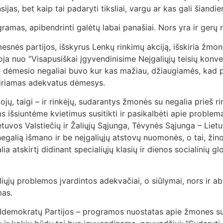
s, bet kaip tai padaryti tiksliai, vargu ar kas gali šiandie
ramas, apibendrinti galėtų labai panašiai. Nors yra ir gerų 
snės partijos, išskyrus Lenkų rinkimų akciją, išskiria žmon
oja nuo “Visapusiškai įgyvendinisime Neįgaliųjų teisių konve
e dėmesio negaliai buvo kur kas mažiau, džiaugiamės, kad pr
i skiriamas adekvatus dėmesys.
 taigi – ir rinkėjų, sudarantys žmonės su negalia prieš rin
 išsiuntėme kvietimus susitikti ir pasikalbėti apie problemas,
etuvos Valstiečių ir Žaliųjų Sąjunga, Tėvynės Sąjunga – Lie
negalią išmano ir be neįgaliųjų atstovų nuomonės, o tai, žino
lia atskirtį didinant specialiųjų klasių ir dienos socialinių g
ųjų problemos įvardintos adekvačiai, o siūlymai, nors ir abs
mas.
aldemokratų Partijos – programos nuostatas apie žmones su 