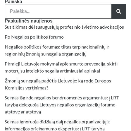
Paieška
Paskutinės naujienos
Susitikimas dėl suaugusiųjų profesinio švietimo advokacijos
Po Negalios politikos forumo
Negalios politikos forumas: tiltas tarp nacionalinių ir
regioninių žmonių su negalia organizacijų
Pirmieji Lietuvoje mokymai apie smurto prevenciją, skirti
moterų su intelekto negalia artimiausiai aplinkai
Žmonių su negalia padėtis Lietuvoje: ką rodo Europos
Komisijos vertinimas?
Seimas išgirdo negalios bendruomenės argumentus: į LRT
tarybą deleguoja Lietuvos negalios organizacijų forumo
atstovę ar atstovą
Seimas ignoruoja didžiąją dalį negalios organizacijų ir
informacijos prieinamumo ekspertus: į LRT tarybą