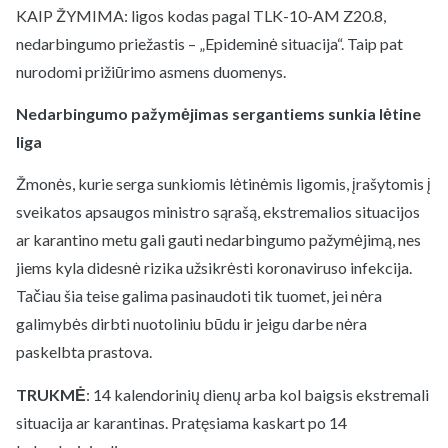
KAIP ŽYMIMA: ligos kodas pagal TLK-10-AM Z20.8,
nedarbingumo priežastis – „Epideminė situacija“. Taip pat
nurodomi prižiūrimo asmens duomenys.
Nedarbingumo pažymėjimas sergantiems sunkia lėtine
liga
Žmonės, kurie serga sunkiomis lėtinėmis ligomis, įrašytomis į
sveikatos apsaugos ministro sąrašą, ekstremalios situacijos
ar karantino metu gali gauti nedarbingumo pažymėjimą, nes
jiems kyla didesnė rizika užsikrėsti koronaviruso infekcija.
Tačiau šia teise galima pasinaudoti tik tuomet, jei nėra
galimybės dirbti nuotoliniu būdu ir jeigu darbe nėra
paskelbta prastova.
TRUKMĖ
: 14 kalendorinių dienų arba kol baigsis ekstremali
situacija ar karantinas. Pratęsiama kaskart po 14