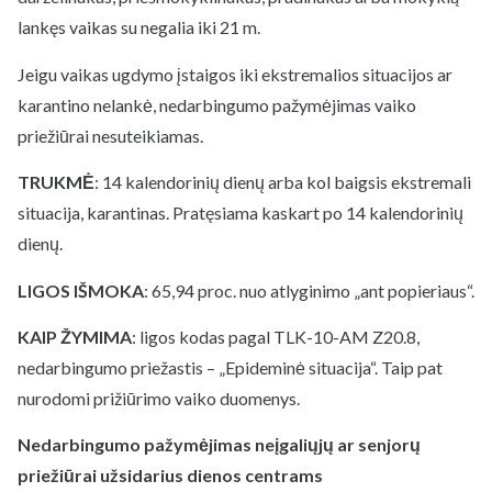
lankęs vaikas su negalia iki 21 m.
Jeigu vaikas ugdymo įstaigos iki ekstremalios situacijos ar
karantino nelankė, nedarbingumo pažymėjimas vaiko
priežiūrai nesuteikiamas.
TRUKMĖ
: 14 kalendorinių dienų arba kol baigsis ekstremali
situacija, karantinas. Pratęsiama kaskart po 14 kalendorinių
dienų.
LIGOS IŠMOKA
: 65,94 proc. nuo atlyginimo „ant popieriaus“.
KAIP ŽYMIMA
: ligos kodas pagal TLK-10-AM Z20.8,
nedarbingumo priežastis – „Epideminė situacija“. Taip pat
nurodomi prižiūrimo vaiko duomenys.
Nedarbingumo pažymėjimas neįgaliųjų ar senjorų
priežiūrai užsidarius dienos centrams