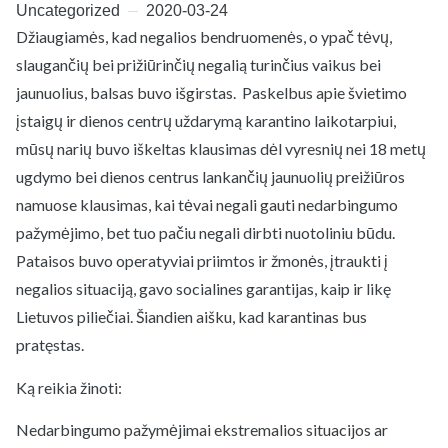
Uncategorized
2020-03-24
Džiaugiamės, kad negalios bendruomenės, o ypač tėvų,
slaugančių bei prižiūrinčių negalią turinčius vaikus bei
jaunuolius, balsas buvo išgirstas. Paskelbus apie švietimo
įstaigų ir dienos centrų uždarymą karantino laikotarpiui,
mūsų narių buvo iškeltas klausimas dėl vyresnių nei 18 metų
ugdymo bei dienos centrus lankančių jaunuolių preižiūros
namuose klausimas, kai tėvai negali gauti nedarbingumo
pažymėjimo, bet tuo pačiu negali dirbti nuotoliniu būdu.
Pataisos buvo operatyviai priimtos ir žmonės, įtraukti į
negalios situaciją, gavo socialines garantijas, kaip ir likę
Lietuvos piliečiai. Šiandien aišku, kad karantinas bus
pratęstas.
Ką reikia žinoti:
Nedarbingumo pažymėjimai ekstremalios situacijos ar