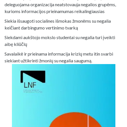
deleguojama organizacija neatstovauja negalios grupėms,
kurioms informacijos prieinamumas reikalingiausias
Siekia išsaugoti socialines išmokas žmonėms su negalia
keičiant darbingumo vertinimo tvarką
Siekdami aukštojo mokslo studentai su negalia turi įveikti
aibę kliūčių
Savalaikė ir prieinama informacija krizių metu itin svarbi
siekiant užtikrinti žmonių su negalia saugumą.