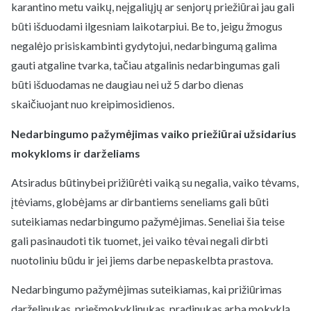
karantino metu vaikų, neįgaliųjų ar senjorų priežiūrai jau gali
būti išduodami ilgesniam laikotarpiui. Be to, jeigu žmogus
negalėjo prisiskambinti gydytojui, nedarbingumą galima
gauti atgaline tvarka, tačiau atgalinis nedarbingumas gali
būti išduodamas ne daugiau nei už 5 darbo dienas
skaičiuojant nuo kreipimosidienos.
Nedarbingumo pažymėjimas vaiko priežiūrai užsidarius
mokykloms ir darželiams
Atsiradus būtinybei prižiūrėti vaiką su negalia, vaiko tėvams,
įtėviams, globėjams ar dirbantiems seneliams gali būti
suteikiamas nedarbingumo pažymėjimas. Seneliai šia teise
gali pasinaudoti tik tuomet, jei vaiko tėvai negali dirbti
nuotoliniu būdu ir jei jiems darbe nepaskelbta prastova.
Nedarbingumo pažymėjimas suteikiamas, kai prižiūrimas
darželinukas, priešmokyklinukas, pradinukas arba mokyklą