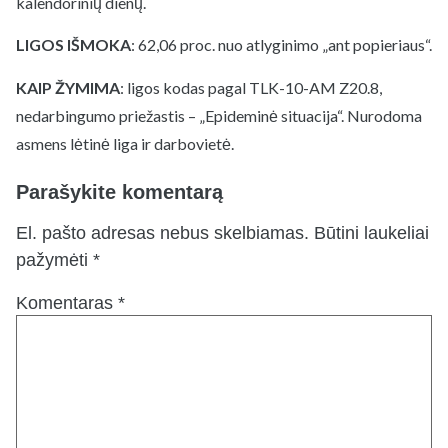
kalendorinių dienų.
LIGOS IŠMOKA
: 62,06 proc. nuo atlyginimo „ant popieriaus“.
KAIP ŽYMIMA
: ligos kodas pagal TLK-10-AM Z20.8,
nedarbingumo priežastis – „Epideminė situacija“. Nurodoma
asmens lėtinė liga ir darbovietė.
Parašykite komentarą
El. pašto adresas nebus skelbiamas.
Būtini laukeliai
pažymėti
*
Komentaras
*