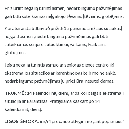
Prižiūrint negalią turintį asmenį nedarbingumo pažymėjimas
gali būti suteikiamas neįgaliojo tėvams, įtėviams, globėjams.
Kai atsiranda būtinybė prižiūrėti pensinio amžiaus sulaukusį
neįgalų asmenį, nedarbingumo pažymėjimas gali būti
suteikiamas senjoro sutuoktiniui, vaikams, įvaikiams,
globėjams.
Jeigu negalią turintis asmuo ar senjoras dienos centro iki
ekstremalios situacijos ar karantino paskelbimo nelankė,
nedarbingumo pažymėjimas jų priežiūrai nesuteikiamas.
TRUKMĖ
: 14 kalendorinių dienų arba kol baigsis ekstremali
situacija ar karantinas. Pratęsiama kaskart po 14
kalendorinių dienų.
LIGOS IŠMOKA
: 65,94 proc. nuo atlyginimo „ant popieriaus“.