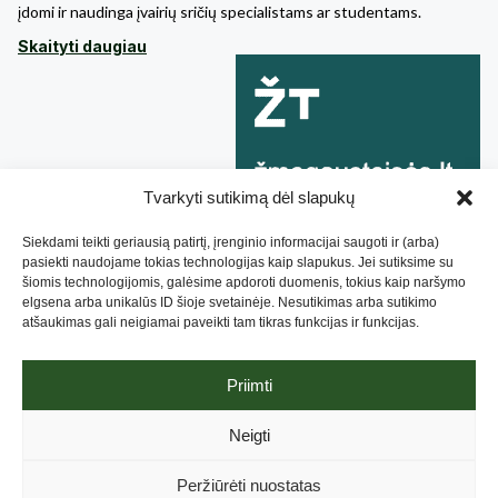
įdomi ir naudinga įvairių sričių specialistams ar studentams.
Skaityti daugiau
Tvarkyti sutikimą dėl slapukų
Siekdami teikti geriausią patirtį, įrenginio informacijai saugoti ir (arba)
pasiekti naudojame tokias technologijas kaip slapukus. Jei sutiksime su
šiomis technologijomis, galėsime apdoroti duomenis, tokius kaip naršymo
elgsena arba unikalūs ID šioje svetainėje. Nesutikimas arba sutikimo
atšaukimas gali neigiamai paveikti tam tikras funkcijas ir funkcijas.
Priimti
Lietuvos Negalios Organizacijų Forumas, 2019. Sukurta
Neigti
NBRANDED
, optimizuota
Attention Insight
.
Privatumo pranešimas
.
Aukojimo taisyklės
Peržiūrėti nuostatas