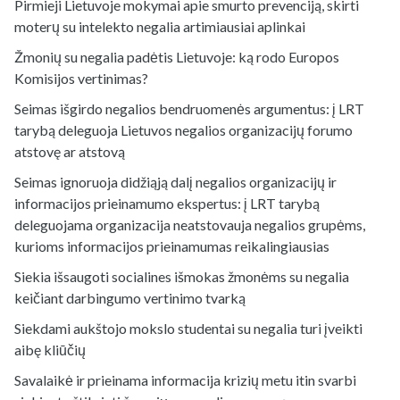
Pirmieji Lietuvoje mokymai apie smurto prevenciją, skirti
moterų su intelekto negalia artimiausiai aplinkai
Žmonių su negalia padėtis Lietuvoje: ką rodo Europos
Komisijos vertinimas?
Seimas išgirdo negalios bendruomenės argumentus: į LRT
tarybą deleguoja Lietuvos negalios organizacijų forumo
atstovę ar atstovą
Seimas ignoruoja didžiąją dalį negalios organizacijų ir
informacijos prieinamumo ekspertus: į LRT tarybą
deleguojama organizacija neatstovauja negalios grupėms,
kurioms informacijos prieinamumas reikalingiausias
Siekia išsaugoti socialines išmokas žmonėms su negalia
keičiant darbingumo vertinimo tvarką
Siekdami aukštojo mokslo studentai su negalia turi įveikti
aibę kliūčių
Savalaikė ir prieinama informacija krizių metu itin svarbi