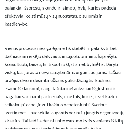
palankiai išspręstų skundų ir laimėtų bylų, kurios padeda
efektyviai keisti mūsų visų nuostatas, o su jomis ir
kasdienybę.
Vienus procesus mes galėjome tik stebėti ir palaikyti, bet
dažniausiai reikėjo dalyvauti, inicijuoti, priminti, įsiprašyti,
konsultuoti, taisyti, kritikuoti, skųstis, net bylinėtis. Daryti
viską, kas įprasta nevyriausybinėms organizacijoms. Tačiau
praėjus dviem dešimtmečiams galiu džiaugtis, kad mes
esame išklausomi, daug dažniau nei anksčiau išgirstami ir
pagaliau vadinami partneriais, o ne tais, kurie „ir vėl kažko
reikalauja“ arba „ir vėl kažkuo nepatenkinti“. Svarbus
įvertinimas – nuosekliai augantis norinčių jungtis organizacijų
skaičius. Tai leidžia derinti interesus, mokytis vieniems iš kitų
ir visiems drauge stiprinti žmonių su negalia balsą.