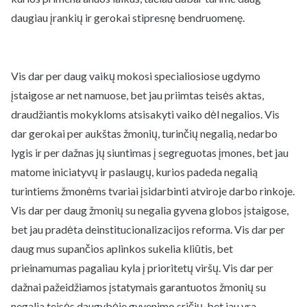
daugiau įrankių ir gerokai stipresnę bendruomenę.
Vis dar per daug vaikų mokosi specialiosiose ugdymo
įstaigose ar net namuose, bet jau priimtas teisės aktas,
draudžiantis mokykloms atsisakyti vaiko dėl negalios. Vis
dar gerokai per aukštas žmonių, turinčių negalią, nedarbo
lygis ir per dažnas jų siuntimas į segreguotas įmones, bet jau
matome iniciatyvų ir paslaugų, kurios padeda negalią
turintiems žmonėms tvariai įsidarbinti atviroje darbo rinkoje.
Vis dar per daug žmonių su negalia gyvena globos įstaigose,
bet jau pradėta deinstitucionalizacijos reforma. Vis dar per
daug mus supančios aplinkos sukelia kliūtis, bet
prieinamumas pagaliau kyla į prioritetų viršų. Vis dar per
dažnai pažeidžiamos įstatymais garantuotos žmonių su
negalia teisės daugybėje gyvenimo sričių, bet jau yra