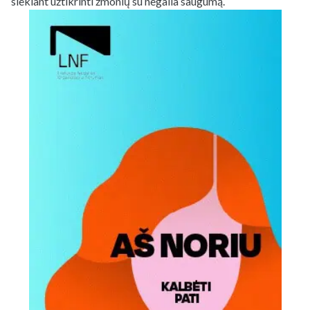
siekiant užtikrinti žmonių su negalia saugumą.