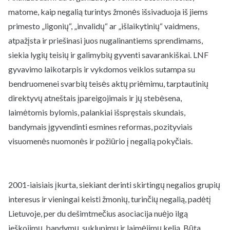
matome, kaip negalią turintys žmonės išsivaduoja iš jiems
primesto „ligonių“, „invalidų“ ar „išlaikytinių“ vaidmens,
atpažįsta ir priešinasi juos nugalinantiems sprendimams,
siekia lygių teisių ir galimybių gyventi savarankiškai. LNF
gyvavimo laikotarpis ir vykdomos veiklos sutampa su
bendruomenei svarbių teisės aktų priėmimu, tarptautinių
direktyvų atneštais įpareigojimais ir jų stebėsena,
laimėtomis bylomis, palankiai išspręstais skundais,
bandymais įgyvendinti esmines reformas, pozityviais
visuomenės nuomonės ir požiūrio į negalią pokyčiais.
2001-iaisiais įkurta, siekiant derinti skirtingų negalios grupių
interesus ir vieningai keisti žmonių, turinčių negalią, padėtį
Lietuvoje, per du dešimtmečius asociacija nuėjo ilgą
ieškojimų, bandymų, suklupimų ir laimėjimų kelią. Būta