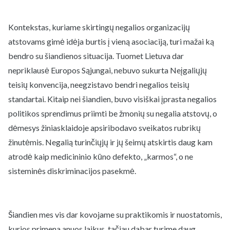
Kontekstas, kuriame skirtingų negalios organizacijų
atstovams gimė idėja burtis į vieną asociaciją, turi mažai ką
bendro su šiandienos situacija. Tuomet Lietuva dar
nepriklausė Europos Sąjungai, nebuvo sukurta Neįgaliųjų
teisių konvencija, neegzistavo bendri negalios teisių
standartai. Kitaip nei šiandien, buvo visiškai įprasta negalios
politikos sprendimus priimti be žmonių su negalia atstovų, o
dėmesys žiniasklaidoje apsiribodavo sveikatos rubrikų
žinutėmis. Negalią turinčiųjų ir jų šeimų atskirtis daug kam
atrodė kaip medicininio kūno defekto, „karmos“, o ne
sisteminės diskriminacijos pasekmė.
Šiandien mes vis dar kovojame su praktikomis ir nuostatomis,
kurios primena anuos laikus, tačiau dabar turime daug