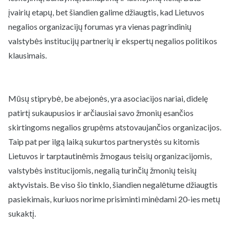
įvairių etapų, bet šiandien galime džiaugtis, kad Lietuvos
negalios organizacijų forumas yra vienas pagrindinių
valstybės institucijų partnerių ir ekspertų negalios politikos
klausimais.
Mūsų stiprybė, be abejonės, yra asociacijos nariai, didelę
patirtį sukaupusios ir arčiausiai savo žmonių esančios
skirtingoms negalios grupėms atstovaujančios organizacijos.
Taip pat per ilgą laiką sukurtos partnerystės su kitomis
Lietuvos ir tarptautinėmis žmogaus teisių organizacijomis,
valstybės institucijomis, negalią turinčių žmonių teisių
aktyvistais. Be viso šio tinklo, šiandien negalėtume džiaugtis
pasiekimais, kuriuos norime prisiminti minėdami 20-ies metų
sukaktį.