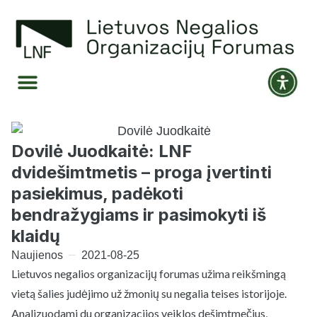
Dovilė Juodkaitė: LNF
dvidešimtmetis – proga įvertinti
pasiekimus, padėkoti
bendražygiams ir pasimokyti iš
klaidų
Naujienos
2021-08-25
Lietuvos negalios organizacijų forumas užima reikšmingą
vietą šalies judėjimo už žmonių su negalia teises istorijoje.
Analizuodami du organizacijos veiklos dešimtmečius,