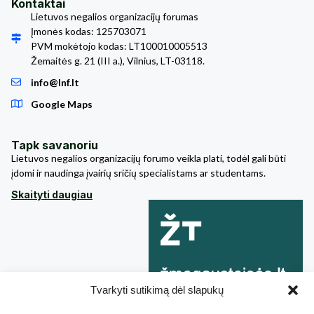
Kontaktai
Lietuvos negalios organizacijų forumas
Įmonės kodas: 125703071
PVM mokėtojo kodas: LT100010005513
Žemaitės g. 21 (III a.), Vilnius, LT-03118.
info@lnf.lt
Google Maps
Tapk savanoriu
Lietuvos negalios organizacijų forumo veikla plati, todėl gali būti
įdomi ir naudinga įvairių sričių specialistams ar studentams.
Skaityti daugiau
Tvarkyti sutikimą dėl slapukų