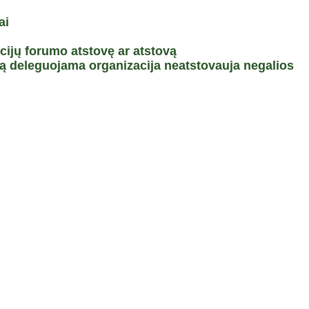
ai
ijų forumo atstovę ar atstovą
bą deleguojama organizacija neatstovauja negalios