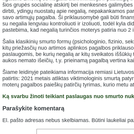
šios grupės socialinę atskirtį bei menkesnes galimybes
dirbti, ydingų nuostatų apie negalią, nepakankamos para
savo artimųjų pagalba. Ši priklausomybė gali būti fina
su negalia lengviau kontroliuoti ir izoliuoti, todėl kyla 
pastebima, kad negalią turinčios moterys patiria nuo 2 i
Šalia klasikinių smurto formų (psichologinio, fizinio, se
kitų priežasčių nuo artimos aplinkos pagalbos priklauso
paslaugomis, be kurių negalią ar kitų sveikatos iššūkiu
aukos nemato išeičių, t.y. prieinamą pagalbą vertina kai
Šiame leidinyje pateikiama informacija remiasi Lietuvos 
patirtis: 2021 metais atliktas viktimologinis smurtą pat
moterų pagalbos paieškų patirčių tyrimas, kurio metu atli
Ką svarbu žinoti teikiant paslaugas nuo smurto nu
Parašykite komentarą
El. pašto adresas nebus skelbiamas.
Būtini laukeliai p