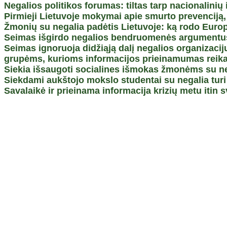
Negalios politikos forumas: tiltas tarp nacionalinių
Pirmieji Lietuvoje mokymai apie smurto prevenciją, s
Žmonių su negalia padėtis Lietuvoje: ką rodo Euro
Seimas išgirdo negalios bendruomenės argumentus: 
Seimas ignoruoja didžiąją dalį negalios organizaci
grupėms, kurioms informacijos prieinamumas reika
Siekia išsaugoti socialines išmokas žmonėms su ne
Siekdami aukštojo mokslo studentai su negalia turi į
Savalaikė ir prieinama informacija krizių metu itin 