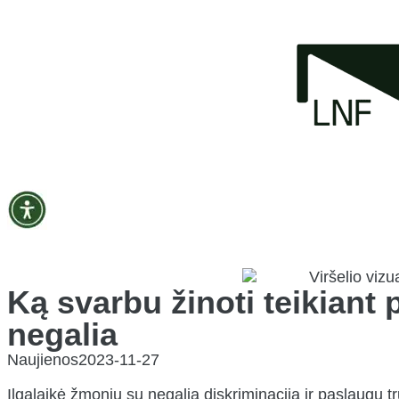
Ką svarbu žinoti teikian
negalia
Naujienos
2023-11-27
Ilgalaikė žmonių su negalia diskriminacija ir paslaugų 