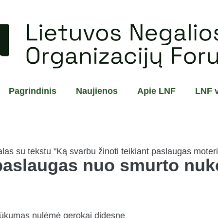
Pagrindinis
Naujienos
Apie LNF
LNF v
t paslaugas nuo smurto nu
trūkumas nulėmė gerokai didesnę