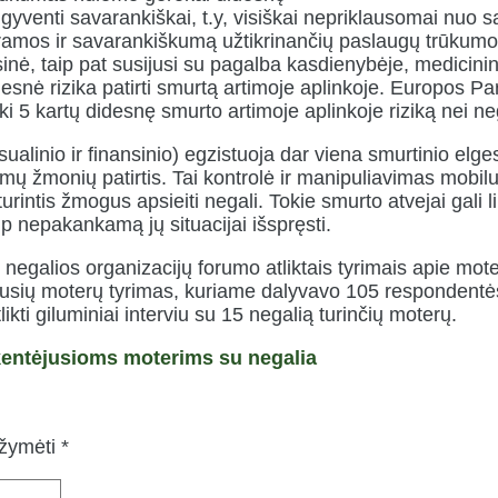
 gyventi savarankiškai, t.y, visiškai nepriklausomai nuo s
mos ir savarankiškumą užtikrinančių paslaugų trūkumo 
nsinė, taip pat susijusi su pagalba kasdienybėje, medicinin
didesnė rizika patirti smurtą artimoje aplinkoje. Europos P
ki 5 kartų didesnę smurto artimoje aplinkoje riziką nei n
ksualinio ir finansinio) egzistuoja dar viena smurtinio elgesi
mų žmonių patirtis. Tai kontrolė ir manipuliavimas mobil
̨ turintis žmogus apsieiti negali. Tokie smurto atvejai gali l
p nepakankamą jų situacijai išspręsti.
negalios organizacijų forumo atliktais tyrimais apie moter
yrusių moterų tyrimas, kuriame dalyvavo 105 respondentė
kti giluminiai interviu su 15 negalią turinčių moterų.
kentėjusioms moterims su negalia
ažymėti
*