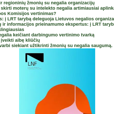
 ir regioninių žmonių su negalia organizacijų
kirti moterų su intelekto negalia artimiausiai aplink
pos Komisijos vertinimas?
į LRT tarybą deleguoja Lietuvos negalios organizac
jų ir informacijos prieinamumo ekspertus: į LRT tary
lingiausias
galia keičiant darbingumo vertinimo tvarką
veikti aibę kliūčių
svarbi siekiant užtikrinti žmonių su negalia saugumą.