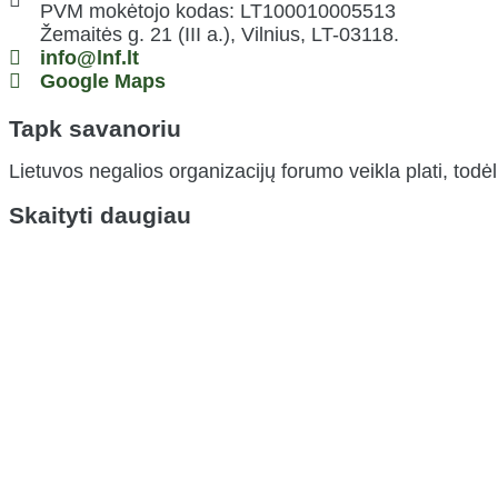
PVM mokėtojo kodas: LT100010005513
Žemaitės g. 21 (III a.), Vilnius, LT-03118.
info@lnf.lt
Google Maps
Tapk savanoriu
Lietuvos negalios organizacijų forumo veikla plati, todėl
Skaityti daugiau