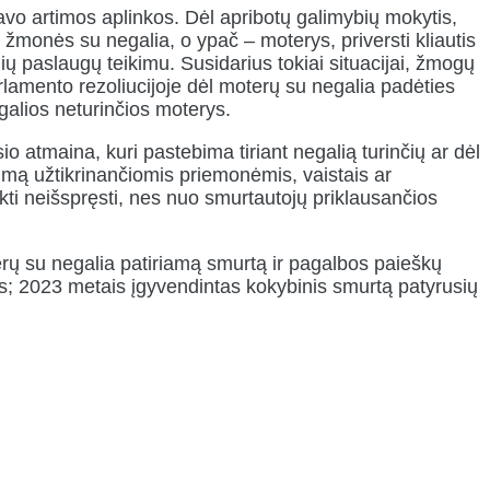
avo artimos aplinkos. Dėl apribotų galimybių mokytis,
žmonės su negalia, o ypač – moterys, priversti kliautis
ių paslaugų teikimu. Susidarius tokiai situacijai, žmogų
arlamento rezoliucijoje dėl moterų su negalia padėties
egalios neturinčios moterys.
o atmaina, kuri pastebima tiriant negalią turinčių ar dėl
umą užtikrinančiomis priemonėmis, vaistais ar
ikti neišspręsti, nes nuo smurtautojų priklausančios
ų su negalia patiriamą smurtą ir pagalbos paieškų
s; 2023 metais įgyvendintas kokybinis smurtą patyrusių