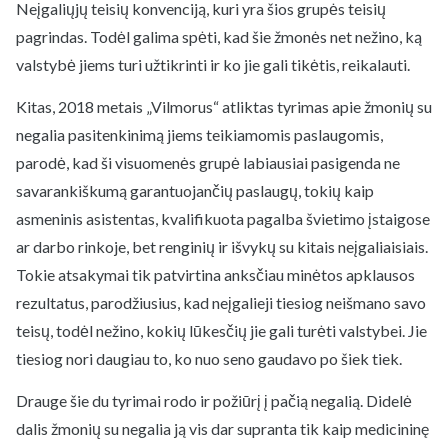
Neįgaliųjų teisių konvenciją, kuri yra šios grupės teisių
pagrindas. Todėl galima spėti, kad šie žmonės net nežino, ką
valstybė jiems turi užtikrinti ir ko jie gali tikėtis, reikalauti.
Kitas, 2018 metais „Vilmorus“ atliktas tyrimas apie žmonių su
negalia pasitenkinimą jiems teikiamomis paslaugomis,
parodė, kad ši visuomenės grupė labiausiai pasigenda ne
savarankiškumą garantuojančių paslaugų, tokių kaip
asmeninis asistentas, kvalifikuota pagalba švietimo įstaigose
ar darbo rinkoje, bet renginių ir išvykų su kitais neįgaliaisiais.
Tokie atsakymai tik patvirtina anksčiau minėtos apklausos
rezultatus, parodžiusius, kad neįgalieji tiesiog neišmano savo
teisų, todėl nežino, kokių lūkesčių jie gali turėti valstybei. Jie
tiesiog nori daugiau to, ko nuo seno gaudavo po šiek tiek.
Drauge šie du tyrimai rodo ir požiūrį į pačią negalią. Didelė
dalis žmonių su negalia ją vis dar supranta tik kaip medicininę