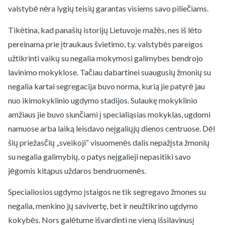
valstybė nėra lygių teisių garantas visiems savo piliečiams.
Tikėtina, kad panašių istorijų Lietuvoje mažės, nes iš lėto
pereinama prie įtraukaus švietimo, t.y. valstybės pareigos
užtikrinti vaikų su negalia mokymosi galimybes bendrojo
lavinimo mokyklose. Tačiau dabartinei suaugusių žmonių su
negalia kartai segregacija buvo norma, kurią jie patyrė jau
nuo ikimokyklinio ugdymo stadijos. Sulaukę mokyklinio
amžiaus jie buvo siunčiami į specialiąsias mokyklas, ugdomi
namuose arba laiką leisdavo neįgaliųjų dienos centruose. Dėl
šių priežasčių „sveikoji“ visuomenės dalis nepažįsta žmonių
su negalia galimybių, o patys neįgalieji nepasitiki savo
jėgomis kitąpus uždaros bendruomenės.
Specialiosios ugdymo įstaigos ne tik segregavo žmones su
negalia, menkino jų savivertę, bet ir neužtikrino ugdymo
kokybės. Nors galėtume išvardinti ne vieną išsilavinusį