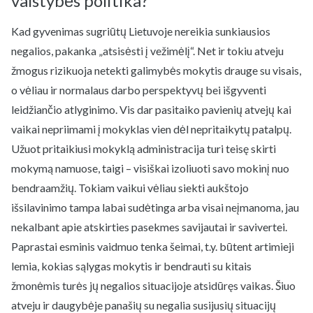
valstybės politika?
Kad gyvenimas sugriūtų Lietuvoje nereikia sunkiausios
negalios, pakanka „atsisėsti į vežimėlį“. Net ir tokiu atveju
žmogus rizikuoja netekti galimybės mokytis drauge su visais,
o vėliau ir normalaus darbo perspektyvų bei išgyventi
leidžiančio atlyginimo. Vis dar pasitaiko pavienių atvejų kai
vaikai nepriimami į mokyklas vien dėl nepritaikytų patalpų.
Užuot pritaikiusi mokyklą administracija turi teisę skirti
mokymą namuose, taigi – visiškai izoliuoti savo mokinį nuo
bendraamžių. Tokiam vaikui vėliau siekti aukštojo
išsilavinimo tampa labai sudėtinga arba visai neįmanoma, jau
nekalbant apie atskirties pasekmes savijautai ir savivertei.
Paprastai esminis vaidmuo tenka šeimai, t.y. būtent artimieji
lemia, kokias sąlygas mokytis ir bendrauti su kitais
žmonėmis turės jų negalios situacijoje atsidūręs vaikas. Šiuo
atveju ir daugybėje panašių su negalia susijusių situacijų