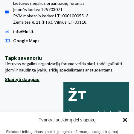
Lietuvos negalios organizacijų forumas
Įmonės kodas: 125703071
PVM mokėtojo kodas: LT100010005513
Žemaitės g. 21 (III a.), Vilnius, LT-03118.
info@lnf.lt
Google Maps
Tapk savanoriu
Lietuvos negalios organizacijų forumo veikla plati, todėl gali būti
įdomi ir naudinga įvairių sričių specialistams ar studentams.
Skaityti daugiau
Tvarkyti sutikimą dėl slapukų
Siekdami teikti geriausią patirtį, įrenginio informacijai saugoti ir (arba)