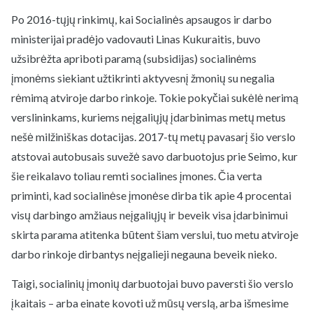
Po 2016-tųjų rinkimų, kai Socialinės apsaugos ir darbo
ministerijai pradėjo vadovauti Linas Kukuraitis, buvo
užsibrėžta apriboti paramą (subsidijas) socialinėms
įmonėms siekiant užtikrinti aktyvesnį žmonių su negalia
rėmimą atviroje darbo rinkoje. Tokie pokyčiai sukėlė nerimą
verslininkams, kuriems neįgaliųjų įdarbinimas metų metus
nešė milžiniškas dotacijas. 2017-tų metų pavasarį šio verslo
atstovai autobusais suvežė savo darbuotojus prie Seimo, kur
šie reikalavo toliau remti socialines įmones. Čia verta
priminti, kad socialinėse įmonėse dirba tik apie 4 procentai
visų darbingo amžiaus neįgaliųjų ir beveik visa įdarbinimui
skirta parama atitenka būtent šiam verslui, tuo metu atviroje
darbo rinkoje dirbantys neįgalieji negauna beveik nieko.
Taigi, socialinių įmonių darbuotojai buvo paversti šio verslo
įkaitais – arba einate kovoti už mūsų verslą, arba išmesime