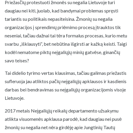
Priežasčių protestuoti žmonės su negalia Lietuvoje turi
daugiau nei kiti, juolab, kad bandymai problemas spręsti
tariantis su politikais nepasiteisina. Žmonių su negalia
organizacijos į sprendimų priėmimo procesą įtrauktos tik
neseniai, tačiau dažnai tai tėra formalus procesas, kurio metu
svarbu „išklausyti“, bet nebūtina išgirsti ar kažką keisti. Taigi
kodėl nematome piktų neįgaliųjų minių gatvėse, ginančių
savo teises?
Tai didelio tyrimo vertas klausimas, tačiau galimas priežastis
sufleruoja jau atliktos pačių neįgaliųjų apklausos ir kasdienis
darbas bei bendravimas su neįgaliųjų organizacijomis visoje
Lietuvoje.
2017 metais Neįgaliųjų reikalų departamento užsakymu
atlikta visuomenės apklausa parodė, kad daugiau nei pusė
žmonių su negalia net nėra girdėję apie Jungtinių Tautų