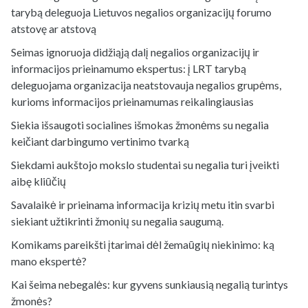
tarybą deleguoja Lietuvos negalios organizacijų forumo
atstovę ar atstovą
Seimas ignoruoja didžiąją dalį negalios organizacijų ir
informacijos prieinamumo ekspertus: į LRT tarybą
deleguojama organizacija neatstovauja negalios grupėms,
kurioms informacijos prieinamumas reikalingiausias
Siekia išsaugoti socialines išmokas žmonėms su negalia
keičiant darbingumo vertinimo tvarką
Siekdami aukštojo mokslo studentai su negalia turi įveikti
aibę kliūčių
Savalaikė ir prieinama informacija krizių metu itin svarbi
siekiant užtikrinti žmonių su negalia saugumą.
Komikams pareikšti įtarimai dėl žemaūgių niekinimo: ką
mano ekspertė?
Kai šeima nebegalės: kur gyvens sunkiausią negalią turintys
žmonės?