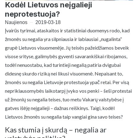
Kodėl Lietuvos neįgalieji
neprotestuoja?
Naujienos
2019-03-18
Įvairūs tyrimai, ataskaitos ir statistiniai duomenys rodo, kad
žmonės su negalia yra silpniausia ir labiausiai „nugalinta“
grupė Lietuvos visuomenėje. Jų teisės pažeidžiamos beveik
visose srityse, galimybės gyventi savarankiškai ribojamos,
todėl nenuostabu, kad turintieji negalią patiria dvigubai
didesnę skurdo riziką nei likusi visuomenė. Nepaisant to,
žmonės su negalia Lietuvoje protestuoja ypač retai. Per visą
nepriklausomybės laikotarpį įvyko vos penki – šeši protestai
už žmonių su negalia teises, tuo metu Vakarų valstybėse į
gatves išėję neįgalieji – dažnas reiškinys. Taigi, kodėl
Lietuvos žmonės su negalia taip vangiai gina savo teises?
Kas stumia į skurdą – negalia ar