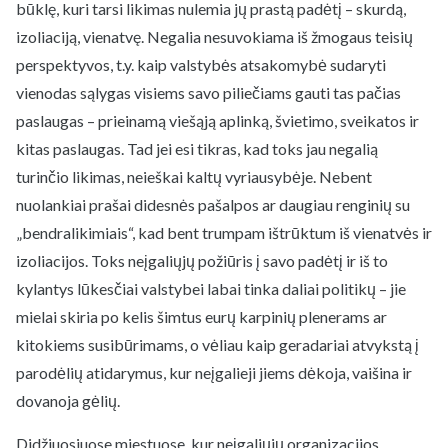
būklę, kuri tarsi likimas nulemia jų prastą padėtį – skurdą,
izoliaciją, vienatvę. Negalia nesuvokiama iš žmogaus teisių
perspektyvos, t.y. kaip valstybės atsakomybė sudaryti
vienodas sąlygas visiems savo piliečiams gauti tas pačias
paslaugas – prieinamą viešąją aplinką, švietimo, sveikatos ir
kitas paslaugas. Tad jei esi tikras, kad toks jau negalią
turinčio likimas, neieškai kaltų vyriausybėje. Nebent
nuolankiai prašai didesnės pašalpos ar daugiau renginių su
„bendralikimiais“, kad bent trumpam ištrūktum iš vienatvės ir
izoliacijos. Toks neįgaliųjų požiūris į savo padėtį ir iš to
kylantys lūkesčiai valstybei labai tinka daliai politikų – jie
mielai skiria po kelis šimtus eurų karpinių plenerams ar
kitokiems susibūrimams, o vėliau kaip geradariai atvykstą į
parodėlių atidarymus, kur neįgalieji jiems dėkoja, vaišina ir
dovanoja gėlių.
Didžiuosiuose miestuose, kur neįgaliųjų organizacijos