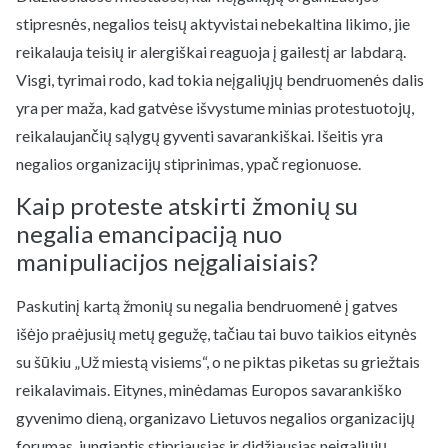
stipresnės, negalios teisų aktyvistai nebekaltina likimo, jie
reikalauja teisių ir alergiškai reaguoja į gailestį ar labdarą.
Visgi, tyrimai rodo, kad tokia neįgaliųjų bendruomenės dalis
yra per maža, kad gatvėse išvystume minias protestuotojų,
reikalaujančių sąlygų gyventi savarankiškai. Išeitis yra
negalios organizacijų stiprinimas, ypač regionuose.
Kaip proteste atskirti žmonių su
negalia emancipaciją nuo
manipuliacijos neįgaliaisiais?
Paskutinį kartą žmonių su negalia bendruomenė į gatves
išėjo praėjusių metų gegužę, tačiau tai buvo taikios eitynės
su šūkiu „Už miestą visiems“, o ne piktas piketas su griežtais
reikalavimais. Eitynes, minėdamas Europos savarankiško
gyvenimo dieną, organizavo Lietuvos negalios organizacijų
forumas, jungiantis stipriausias ir didžiausias neįgaliųjų