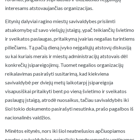
interesams atstovaujančias organizacijas.
Eitynių dalyviai ragino miestų savivaldybes prisiimti
atsakomybę už savo viešųjų įstaigų, ypač teikiančių švietimo
ir sveikatos paslaugas, pritaikymą įvairias negalias turintiems
piliečiams. Tą pačią dieną įvyko neįgaliųjų atstovų diskusiją
su kai kuriais merais ir miestų administracijų atstovais dėl
konkrečių įsipareigojimų. Tuomet negalios organizacijų
reikalavimas pasirašyti susitarimą, kad kiekviena
savivaldybė per dviejų metų laikotarpį įsipareigoja
visapusiškai pritaikyti bent po vieną švietimo ir sveikatos
paslaugų įstaigą, atrodė nuosaikus, tačiau savivaldybės iki
šiol tokio dokumento pasirašyti nesutinka, prašo pagalbos iš
nacionalinės valdžios.
Minėtos eitynės, nors iki šiol neatnešusios apčiuopiamos
naudos savivaldybėse, neįgaliųjų bendruomenėje vertinamos