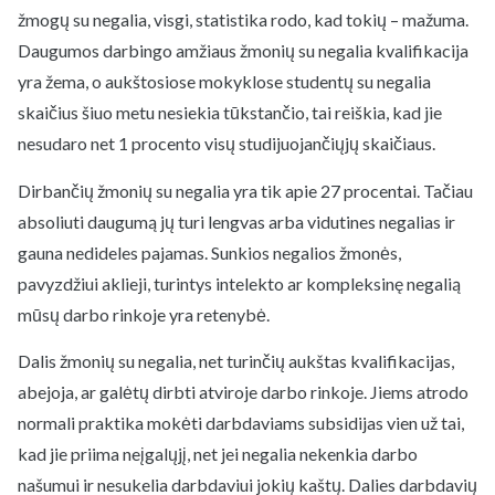
žmogų su negalia, visgi, statistika rodo, kad tokių – mažuma.
Daugumos darbingo amžiaus žmonių su negalia kvalifikacija
yra žema, o aukštosiose mokyklose studentų su negalia
skaičius šiuo metu nesiekia tūkstančio, tai reiškia, kad jie
nesudaro net 1 procento visų studijuojančiųjų skaičiaus.
Dirbančių žmonių su negalia yra tik apie 27 procentai. Tačiau
absoliuti daugumą jų turi lengvas arba vidutines negalias ir
gauna nedideles pajamas. Sunkios negalios žmonės,
pavyzdžiui aklieji, turintys intelekto ar kompleksinę negalią
mūsų darbo rinkoje yra retenybė.
Dalis žmonių su negalia, net turinčių aukštas kvalifikacijas,
abejoja, ar galėtų dirbti atviroje darbo rinkoje. Jiems atrodo
normali praktika mokėti darbdaviams subsidijas vien už tai,
kad jie priima neįgalųjį, net jei negalia nekenkia darbo
našumui ir nesukelia darbdaviui jokių kaštų. Dalies darbdavių