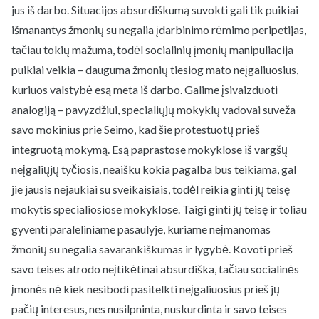
jus iš darbo. Situacijos absurdiškumą suvokti gali tik puikiai
išmanantys žmonių su negalia įdarbinimo rėmimo peripetijas,
tačiau tokių mažuma, todėl socialinių įmonių manipuliacija
puikiai veikia – dauguma žmonių tiesiog mato neįgaliuosius,
kuriuos valstybė esą meta iš darbo. Galime įsivaizduoti
analogiją – pavyzdžiui, specialiųjų mokyklų vadovai suveža
savo mokinius prie Seimo, kad šie protestuotų prieš
integruotą mokymą. Esą paprastose mokyklose iš vargšų
neįgaliųjų tyčiosis, neaišku kokia pagalba bus teikiama, gal
jie jausis nejaukiai su sveikaisiais, todėl reikia ginti jų teisę
mokytis specialiosiose mokyklose. Taigi ginti jų teisę ir toliau
gyventi paraleliniame pasaulyje, kuriame neįmanomas
žmonių su negalia savarankiškumas ir lygybė. Kovoti prieš
savo teises atrodo neįtikėtinai absurdiška, tačiau socialinės
įmonės nė kiek nesibodi pasitelkti neįgaliuosius prieš jų
pačių interesus, nes nusilpninta, nuskurdinta ir savo teises