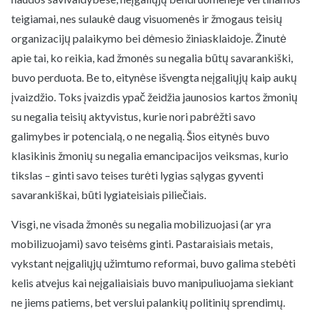
teigiamai, nes sulaukė daug visuomenės ir žmogaus teisių
organizacijų palaikymo bei dėmesio žiniasklaidoje. Žinutė
apie tai, ko reikia, kad žmonės su negalia būtų savarankiški,
buvo perduota. Be to, eitynėse išvengta neįgaliųjų kaip aukų
įvaizdžio. Toks įvaizdis ypač žeidžia jaunosios kartos žmonių
su negalia teisių aktyvistus, kurie nori pabrėžti savo
galimybes ir potencialą, o ne negalią. Šios eitynės buvo
klasikinis žmonių su negalia emancipacijos veiksmas, kurio
tikslas – ginti savo teises turėti lygias sąlygas gyventi
savarankiškai, būti lygiateisiais piliečiais.
Visgi, ne visada žmonės su negalia mobilizuojasi (ar yra
mobilizuojami) savo teisėms ginti. Pastaraisiais metais,
vykstant neįgaliųjų užimtumo reformai, buvo galima stebėti
kelis atvejus kai neįgaliaisiais buvo manipuliuojama siekiant
ne jiems patiems, bet verslui palankių politinių sprendimų.