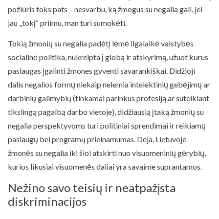
požiūris toks pats – nesvarbu, ką žmogus su negalia gali, jei
jau „tokį“ priimu, man turi sumokėti.
Tokią žmonių su negalia padėtį lėmė ilgalaikė valstybės
socialinė politika, nukreipta į globą ir atskyrimą, užuot kūrus
paslaugas įgalinti žmones gyventi savarankiškai. Didžioji
dalis negalios formų niekaip nelemia intelektinių gebėjimų ar
darbinių galimybių (tinkamai parinkus profesiją ar suteikiant
tikslingą pagalbą darbo vietoje), didžiausią įtaką žmonių su
negalia perspektyvoms turi politiniai sprendimai ir reikiamų
paslaugų bei programų prieinamumas. Deja, Lietuvoje
žmonės su negalia iki šiol atskirti nuo visuomeninių gėrybių,
kurios likusiai visuomenės daliai yra savaime suprantamos.
Nežino savo teisių ir neatpažįsta
diskriminacijos