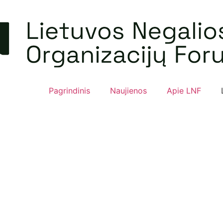
Pagrindinis
Naujienos
Apie LNF