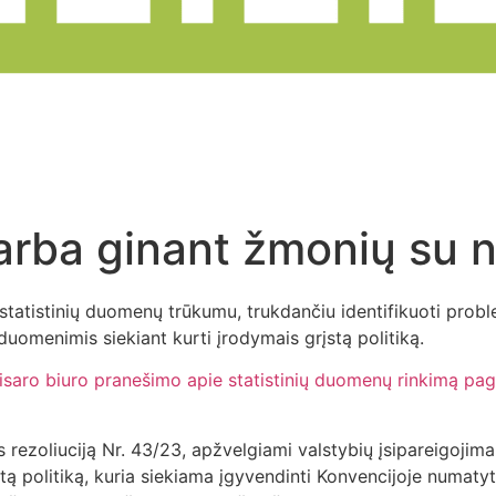
arba ginant žmonių su n
statistinių duomenų trūkumu, trukdančiu identifikuoti probl
s duomenimis siekiant kurti įrodymais grįstą politiką.
aro biuro pranešimo apie statistinių duomenų rinkimą pagal 
zoliuciją Nr. 43/23, apžvelgiami valstybių įsipareigojimai 
stą politiką, kuria siekiama įgyvendinti Konvencijoje numat