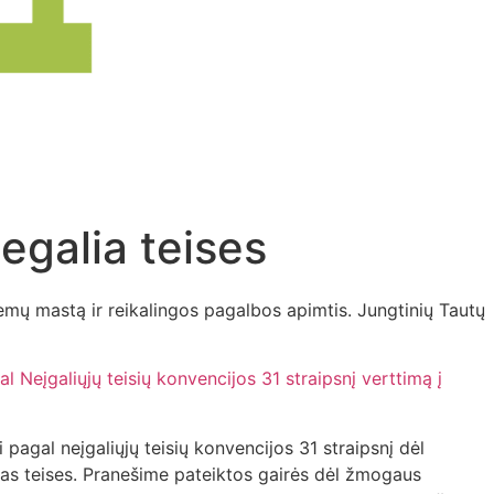
egalia teises
emų mastą ir reikalingos pagalbos apimtis. Jungtinių Tautų
Neįgaliųjų teisių konvencijos 31 straipsnį verttimą į
pagal neįgaliųjų teisių konvencijos 31 straipsnį dėl
ytas teises. Pranešime pateiktos gairės dėl žmogaus