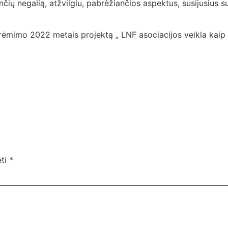
čių negalią, atžvilgiu, pabrėžiančios aspektus, susijusius s
 rėmimo 2022 metais projektą „ LNF asociacijos veikla kaip g
ėti
*