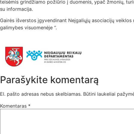
teisėmis grindžiamo požiūrio į duomenis, ypač žmonių, turin
su informacija.
Gairės išverstos įgyvendinant Neįgaliųjų asociacijų veiklos
galimybes visuomenėje “.
Parašykite komentarą
El. pašto adresas nebus skelbiamas.
Būtini laukeliai pažym
Komentaras
*