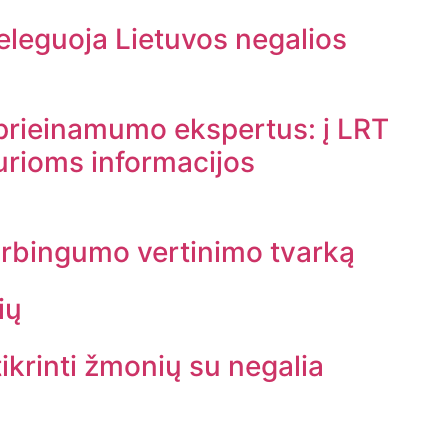
leguoja Lietuvos negalios
s prieinamumo ekspertus: į LRT
urioms informacijos
arbingumo vertinimo tvarką
ių
tikrinti žmonių su negalia