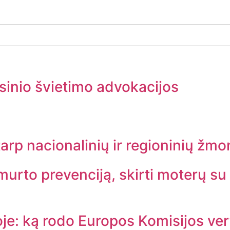
sinio švietimo advokacijos
tarp nacionalinių ir regioninių žmo
urto prevenciją, skirti moterų su 
oje: ką rodo Europos Komisijos ve