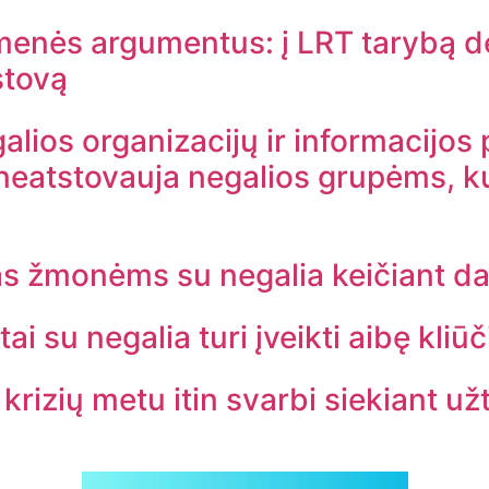
enės argumentus: į LRT tarybą de
stovą
galios organizacijų ir informacijo
neatstovauja negalios grupėms, k
kas žmonėms su negalia keičiant d
 su negalia turi įveikti aibę kliūč
krizių metu itin svarbi siekiant už