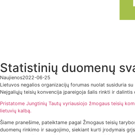
Statistinių duomenų sv
Naujienos
2022-06-25
Lietuvos negalios organizacijų forumas nuolat susiduria su 
Neįgaliųjų teisių konvencija įpareigoja šalis rinkti ir dalinti
Pristatome Jungtinių Tautų vyriausiojo žmogaus teisių komis
lietuvių kalbą.
Šiame pranešime, pateiktame pagal Žmogaus teisių tarybos re
duomenų rinkimo ir saugojimo, siekiant kurti įrodymais grį