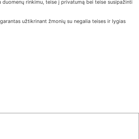
u duomenų rinkimu, teise į privatumą bei teise susipažinti
arantas užtikrinant žmonių su negalia teises ir lygias