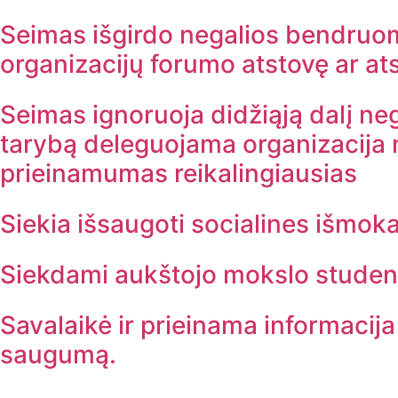
Seimas išgirdo negalios bendruom
organizacijų forumo atstovę ar at
Seimas ignoruoja didžiąją dalį ne
tarybą deleguojama organizacija 
prieinamumas reikalingiausias
Siekia išsaugoti socialines išmo
Siekdami aukštojo mokslo studentai
Savalaikė ir prieinama informacija 
saugumą.