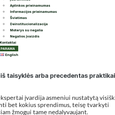
Aplinkos prieinamumas
Informacijos prieinamumas
Švietimas
Deinstitucionalizacija
Moterys su negalia
Negalios įvaizdis
Kontaktai
PARAMA
English
iš taisyklės arba precedentas praktika
ekspertai įvardija asmeniui nustatytą visiš
i bet kokius sprendimus, teisę tvarkyti
čiam žmogui tame nedalyvaujant.