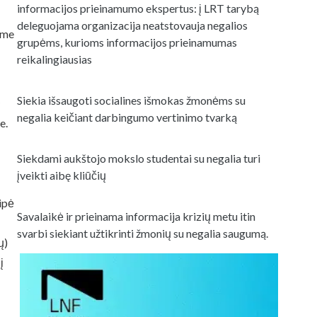
informacijos prieinamumo ekspertus: į LRT tarybą
deleguojama organizacija neatstovauja negalios
ame
grupėms, kurioms informacijos prieinamumas
reikalingiausias
Siekia išsaugoti socialines išmokas žmonėms su
negalia keičiant darbingumo vertinimo tvarką
e.
Siekdami aukštojo mokslo studentai su negalia turi
įveikti aibę kliūčių
ipė
Savalaikė ir prieinama informacija krizių metu itin
svarbi siekiant užtikrinti žmonių su negalia saugumą.
ų)
į