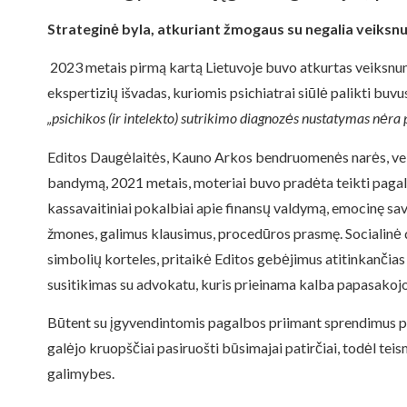
Strateginė byla, atkuriant žmogaus su negalia veiks
2023 metais pirmą kartą Lietuvoje buvo atkurtas veiksnum
ekspertizių išvadas, kuriomis psichiatrai siūlė palikti bu
„psichikos (ir intelekto) sutrikimo diagnozės nustatymas nėra 
Editos Daugėlaitės, Kauno Arkos bendruomenės narės, veik
bandymą, 2021 metais, moteriai buvo pradėta teikti paga
kassavaitiniai pokalbiai apie finansų valdymą, emocinę sav
žmones, galimus klausimus, procedūros prasmę. Socialinė
simbolių korteles, pritaikė Editos gebėjimus atitinkančias
susitikimas su advokatu, kuris prieinama kalba papasakojo,
Būtent su įgyvendintomis pagalbos priimant sprendimus pr
galėjo kruopščiai pasiruošti būsimajai patirčiai, todėl teis
galimybes.