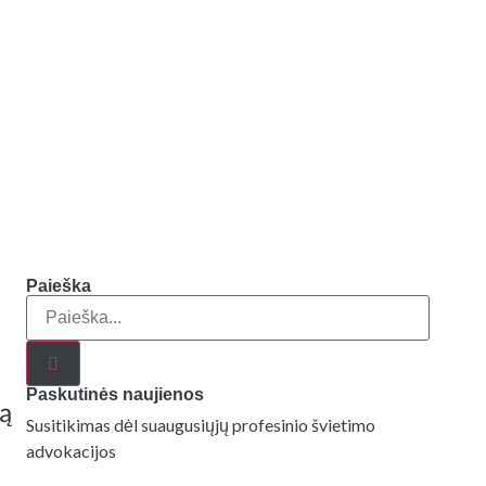
Paieška
i
Paskutinės naujienos
ką
Susitikimas dėl suaugusiųjų profesinio švietimo
advokacijos