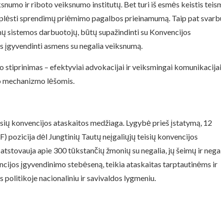
ksnumo ir riboto veiksnumo institutų. Bet turi iš esmės keistis tei
na plėsti sprendimų priėmimo pagalbos prieinamumą. Taip pat svarb
eismų sistemos darbuotojų, būtų supažindinti su Konvencijos
s įgyvendinti asmens su negalia veiksnumą.
 stiprinimas – efektyviai advokacijai ir veiksmingai komunikacijai
io mechanizmo lėšomis.
eisių konvencijos ataskaitos medžiaga. Lygybė prieš įstatymą, 12
F) pozicija dėl Jungtinių Tautų neįgaliųjų teisių konvencijos
 atstovauja apie 300 tūkstančių žmonių su negalia, jų šeimų ir nega
ncijos įgyvendinimo stebėseną, teikia ataskaitas tarptautinėms ir
 politikoje nacionaliniu ir savivaldos lygmeniu.