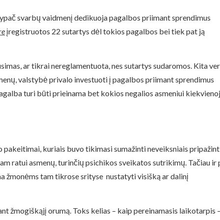
is ypač svarbų vaidmenį dedikuoja pagalbos priimant sprendimus
re
įregistruotos 22 sutartys dėl tokios pagalbos bei tiek pat ją
usimas, ar tikrai nereglamentuota, nes sutartys sudaromos. Kita ver
smenų, valstybė privalo investuoti į pagalbos priimant sprendimus
 pagalba turi būti prieinama bet kokios negalios asmeniui kiekvieno
 pakeitimai, kuriais buvo tikimasi sumažinti neveiksniais pripažin
am ratui asmenų, turinčių psichikos sveikatos sutrikimų. Tačiau ir
a žmonėms tam tikrose srityse nustatyti visišką ar dalinį
ant žmogiškąjį orumą. Toks kelias – kaip pereinamasis laikotarpis 