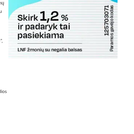
smų
u
”,
lios