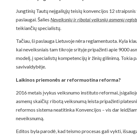
Jungtinių Tautų neįgaliųjų teisių konvencijos 12 straipsn
paslaugai. Šalies
Neveiksnių ir ribotai veiksnių asmenų regist
teikiančių specialistų.
Tačiau, ši paslauga Lietuvoje nėra reglamentuota. Kyla kla
kai neveiksniais tam tikroje srityje pripažinti apie 9000 a
modelį, į specialistų kompetencijų ir žinių gilinimą. Tokia
savivaldybėje.
Laikinos priemonės ar reformuotina reforma?
2016 metais įvykus veiksnumo instituto reformai, įsigaliojo
asmenų skaičių: ribotą veiksnumą leista pripažinti platesni
reformos sistema neatitinka Konvencijos – vis dar leidžiam
neveiksnumą.
Editos byla parodė, kad teismo procesas gali vykti, išsaug