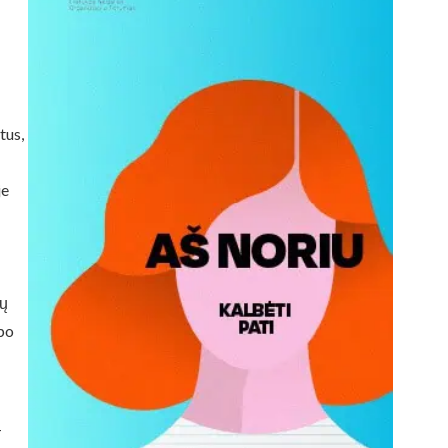
tus,
je
tų
 po
–