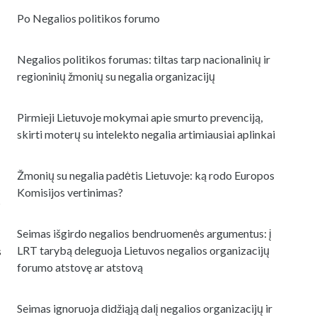
Po Negalios politikos forumo
Negalios politikos forumas: tiltas tarp nacionalinių ir
regioninių žmonių su negalia organizacijų
Pirmieji Lietuvoje mokymai apie smurto prevenciją,
skirti moterų su intelekto negalia artimiausiai aplinkai
Žmonių su negalia padėtis Lietuvoje: ką rodo Europos
Komisijos vertinimas?
s
Seimas išgirdo negalios bendruomenės argumentus: į
LRT tarybą deleguoja Lietuvos negalios organizacijų
s
forumo atstovę ar atstovą
Seimas ignoruoja didžiąją dalį negalios organizacijų ir