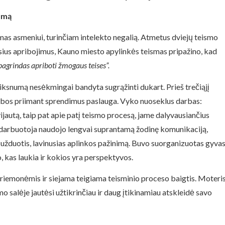
numą
as asmeniui, turinčiam intelekto negalią. Atmetus dviejų teismo
vusius apribojimus, Kauno miesto apylinkės teismas pripažino, kad
pagrindas apriboti žmogaus teises”
.
snumą nesėkmingai bandyta sugrąžinti dukart. Prieš trečiąjį
lbos priimant sprendimus paslauga. Vyko nuoseklus darbas:
ijautą, taip pat apie patį teismo procesą, jame dalyvausiančius
 darbuotoja naudojo lengvai suprantamą žodinę komunikaciją,
 užduotis, lavinusias aplinkos pažinimą. Buvo suorganizuotas gyva
 kas laukia ir kokios yra perspektyvos.
iemonėmis ir siejama teigiama teisminio proceso baigtis. Moteri
mo salėje jautėsi užtikrinčiau ir daug įtikinamiau atskleidė savo