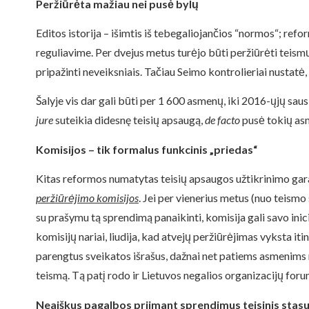
Peržiūrėta mažiau nei pusė bylų
Editos istorija – išimtis iš tebegaliojančios “normos“; re
reguliavime. Per dvejus metus turėjo būti peržiūrėti teismų
pripažinti neveiksniais. Tačiau Seimo kontrolieriai nustat
Šalyje vis dar gali būti per 1 600 asmenų, iki 2016-ųjų sau
jure
suteikia didesnę teisių apsaugą,
de facto
pusė tokių asm
K
omisij
os – tik formalus funkcinis „priedas“
Kitas reformos numatytas teisių apsaugos užtikrinimo ga
peržiūrėjimo komisijos
. Jei per vienerius metus (nuo teism
su prašymu tą sprendimą panaikinti, komisija gali savo ini
komisijų nariai, liudija, kad atvejų peržiūrėjimas vyksta itin
parengtus sveikatos išrašus, dažnai net patiems asmenims 
teismą. Tą patį rodo ir Lietuvos negalios organizacijų fo
Neaiškus p
agalbos priimant sprendimus
teisinis stas