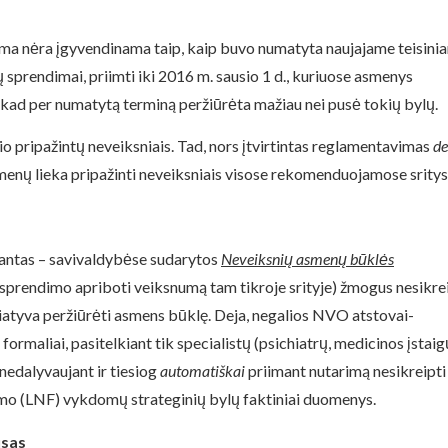
forma nėra įgyvendinama taip, kaip buvo numatyta naujajame teisini
 sprendimai, priimti iki 2016 m. sausio 1 d., kuriuose asmenys
ė, kad per numatytą terminą peržiūrėta mažiau nei pusė tokių bylų.
sio pripažintų neveiksniais. Tad, nors įtvirtintas reglamentavimas
de
enų lieka pripažinti neveiksniais visose rekomenduojamose sritys
rantas – savivaldybėse sudarytos
Neveiksnių asmenų būklės
o sprendimo apriboti veiksnumą tam tikroje srityje) žmogus nesikre
ciatyva peržiūrėti asmens būklę. Deja, negalios NVO atstovai-
 formaliai, pasitelkiant tik specialistų (psichiatrų, medicinos įstaig
nedalyvaujant ir tiesiog
automatiškai
priimant nutarimą nesikreipti 
rumo (LNF) vykdomų strateginių bylų faktiniai duomenys.
usas