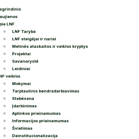
agrindinis
aujienos
pie LNF
LNF Taryba
LNF steigėjai ir nariai
Metinės ataskaitos ir veiklos kryptys
Projektai
Savanorystė
Leidiniai
NF veiklos
Mokymai
Tarptautinis bendradarbiavimas
Stebėsena
Įdarbinimas
Aplinkos prieinamumas
Informacijos prieinamumas
Švietimas
Deinstitucionalizacija