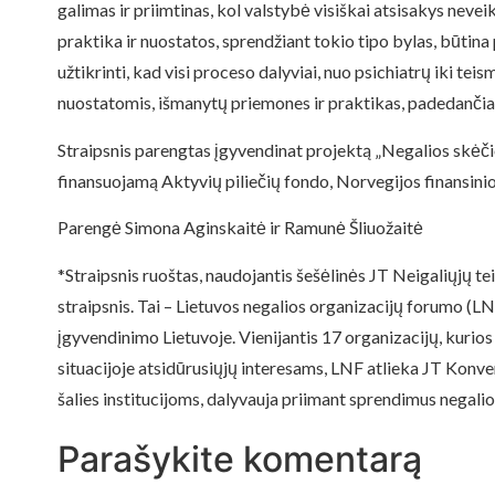
galimas ir priimtinas, kol valstybė visiškai atsisakys nevei
praktika ir nuostatos, sprendžiant tokio tipo bylas, būti
užtikrinti, kad visi proceso dalyviai, nuo psichiatrų iki t
nuostatomis, išmanytų priemones ir praktikas, padedančia
Straipsnis parengtas įgyvendinat projektą „Negalios skėčio
finansuojamą Aktyvių piliečių fondo, Norvegijos finansin
Parengė Simona Aginskaitė ir Ramunė Šliuožaitė
*Straipsnis ruoštas, naudojantis šešėlinės JT Neigaliųjų t
straipsnis. Tai – Lietuvos negalios organizacijų forumo (LN
įgyvendinimo Lietuvoje. Vienijantis 17 organizacijų, kurios
situacijoje atsidūrusiųjų interesams, LNF atlieka JT Konve
šalies institucijoms, dalyvauja priimant sprendimus negalios
Parašykite komentarą