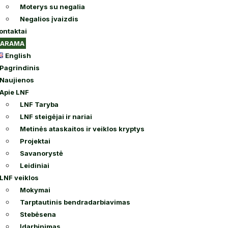
Moterys su negalia
Negalios įvaizdis
ontaktai
PARAMA
English
Pagrindinis
Naujienos
Apie LNF
LNF Taryba
LNF steigėjai ir nariai
Metinės ataskaitos ir veiklos kryptys
Projektai
Savanorystė
Leidiniai
LNF veiklos
Mokymai
Tarptautinis bendradarbiavimas
Stebėsena
Įdarbinimas