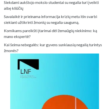
Siekdami aukštojo mokslo studentai su negalia turi įveikti
aibę kliūčių
Savalaikė ir prieinama informacija krizių metu itin svarbi
siekiant užtikrinti žmonių su negalia saugumą.
Komikams pareikšti įtarimai dėl žemaūgių niekinimo: ką
mano ekspertė?
Kai šeima nebegalės: kur gyvens sunkiausią negalią turintys
žmonės?