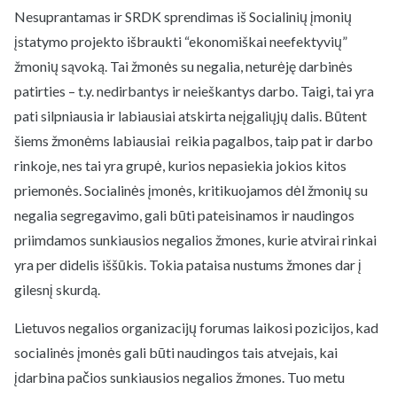
Nesuprantamas ir SRDK sprendimas iš Socialinių įmonių
įstatymo projekto išbraukti “ekonomiškai neefektyvių”
žmonių sąvoką. Tai žmonės su negalia, neturėję darbinės
patirties – t.y. nedirbantys ir neieškantys darbo. Taigi, tai yra
pati silpniausia ir labiausiai atskirta neįgaliųjų dalis. Būtent
šiems žmonėms labiausiai reikia pagalbos, taip pat ir darbo
rinkoje, nes tai yra grupė, kurios nepasiekia jokios kitos
priemonės. Socialinės įmonės, kritikuojamos dėl žmonių su
negalia segregavimo, gali būti pateisinamos ir naudingos
priimdamos sunkiausios negalios žmones, kurie atvirai rinkai
yra per didelis iššūkis. Tokia pataisa nustums žmones dar į
gilesnį skurdą.
Lietuvos negalios organizacijų forumas laikosi pozicijos, kad
socialinės įmonės gali būti naudingos tais atvejais, kai
įdarbina pačios sunkiausios negalios žmones. Tuo metu