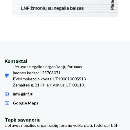
Kontaktai
Lietuvos negalios organizacijų forumas
Įmonės kodas: 125703071
PVM mokėtojo kodas: LT100010005513
Žemaitės g. 21 (III a.), Vilnius, LT-03118.
info@lnf.lt
Google Maps
Tapk savanoriu
Lietuvos negalios organizacijų forumo veikla plati, todėl gali būti