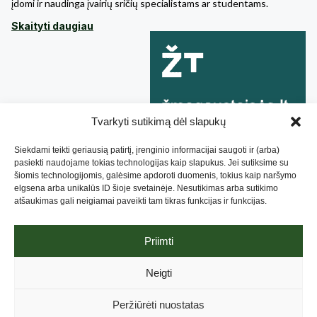
įdomi ir naudinga įvairių sričių specialistams ar studentams.
Skaityti daugiau
Tvarkyti sutikimą dėl slapukų
Siekdami teikti geriausią patirtį, įrenginio informacijai saugoti ir (arba)
pasiekti naudojame tokias technologijas kaip slapukus. Jei sutiksime su
šiomis technologijomis, galėsime apdoroti duomenis, tokius kaip naršymo
elgsena arba unikalūs ID šioje svetainėje. Nesutikimas arba sutikimo
atšaukimas gali neigiamai paveikti tam tikras funkcijas ir funkcijas.
Priimti
Lietuvos Negalios Organizacijų Forumas, 2019. Sukurta
Neigti
NBRANDED
, optimizuota
Attention Insight
.
Privatumo pranešimas
.
Aukojimo taisyklės
Peržiūrėti nuostatas